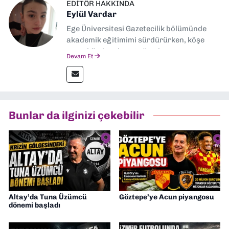
EDITÖR HAKKINDA
Eylül Vardar
Ege Üniversitesi Gazetecilik bölümünde
akademik eğitimimi sürdürürken, köşe
yazarlığıyla adım attığım basın
Devam Et
sektöründe şu an muhabirlik yapıyorum.
Bunlar da ilginizi çekebilir
Altay’da Tuna Üzümcü
Göztepe’ye Acun piyangosu
dönemi başladı