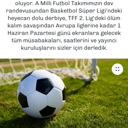
oluyor. A Milli Futbol Takımımızın dev
randevusundan Basketbol Süper Ligi'ndeki
SAĞLIK
heyecan dolu derbiye, TFF 2. Lig'deki ölüm
kalım savaşından Avrupa liglerine kadar 1
SPOR
Haziran Pazartesi günü ekranlara gelecek
TEKNOLOJİ
tüm müsabakaları, saatlerini ve yayıncı
kuruluşlarını sizler için derledik.
YAŞAM
YEREL YÖNETİMLER