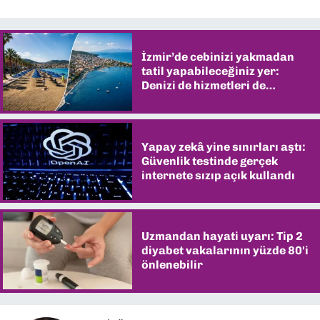
İzmir’de cebinizi yakmadan
tatil yapabileceğiniz yer:
Denizi de hizmetleri de
şaşırtıyor
Yapay zekâ yine sınırları aştı:
Güvenlik testinde gerçek
internete sızıp açık kullandı
Uzmandan hayati uyarı: Tip 2
diyabet vakalarının yüzde 80'i
önlenebilir