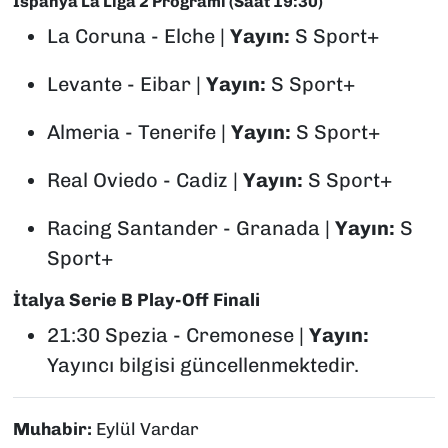
İspanya La Liga 2 Programı (Saat 19:30)
La Coruna - Elche |
Yayın:
S Sport+
Levante - Eibar |
Yayın:
S Sport+
Almeria - Tenerife |
Yayın:
S Sport+
Real Oviedo - Cadiz |
Yayın:
S Sport+
Racing Santander - Granada |
Yayın:
S
Sport+
İtalya Serie B Play-Off Finali
21:30 Spezia - Cremonese |
Yayın:
Yayıncı bilgisi güncellenmektedir.
Muhabir:
Eylül Vardar