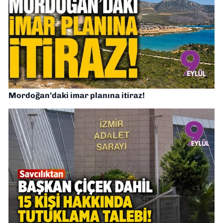
Mordoğan’daki imar planına itiraz!