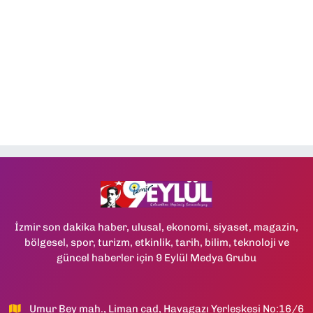
İzmir son dakika haber, ulusal, ekonomi, siyaset, magazin,
bölgesel, spor, turizm, etkinlik, tarih, bilim, teknoloji ve
güncel haberler için 9 Eylül Medya Grubu
Umur Bey mah., Liman cad, Havagazı Yerleşkesi No:16/6