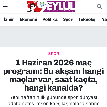
Resmi İlanlar
Konak Nöbetçi Eczaneler
İzmir
Ekonomi
Politika
Spor
Teknoloji
Y
BİLİM
Konak Hava Durumu
DÜNYA
Konak Trafik Yoğunluk Haritası
SPOR
EĞİTİM
Süper Lig Puan Durumu ve Fikstür
1 Haziran 2026 maç
EKONOMİ
Tüm Manşetler
programı: Bu akşam hangi
maçlar var, saat kaçta,
KÜLTÜR SANAT
Son Dakika Haberleri
hangi kanalda?
MAGAZİN
Haber Arşivi
Yeni haftanın ilk gününde spor dünyası
adeta nefes kesen karşılaşmalara sahne
POLİTİKA