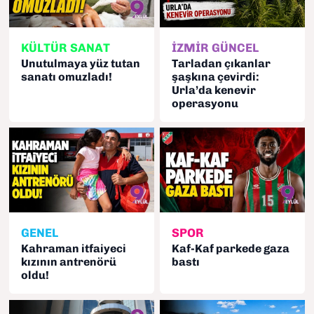
KÜLTÜR SANAT
İZMİR GÜNCEL
Unutulmaya yüz tutan
Tarladan çıkanlar
sanatı omuzladı!
şaşkına çevirdi:
Urla’da kenevir
operasyonu
GENEL
SPOR
Kahraman itfaiyeci
Kaf-Kaf parkede gaza
kızının antrenörü
bastı
oldu!