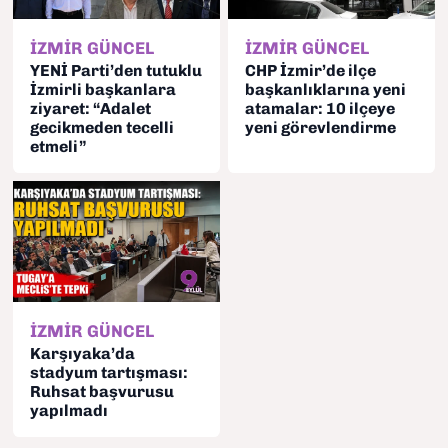
İZMİR GÜNCEL
İZMİR GÜNCEL
YENİ Parti’den tutuklu
CHP İzmir’de ilçe
İzmirli başkanlara
başkanlıklarına yeni
ziyaret: “Adalet
atamalar: 10 ilçeye
gecikmeden tecelli
yeni görevlendirme
etmeli”
İZMİR GÜNCEL
Karşıyaka’da
stadyum tartışması:
Ruhsat başvurusu
yapılmadı