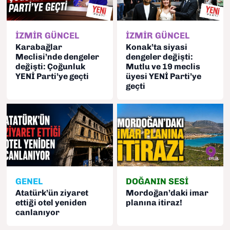
İZMİR GÜNCEL
İZMİR GÜNCEL
Karabağlar
Konak’ta siyasi
Meclisi’nde dengeler
dengeler değişti:
değişti: Çoğunluk
Mutlu ve 19 meclis
YENİ Parti’ye geçti
üyesi YENİ Parti’ye
geçti
GENEL
DOĞANIN SESİ
Atatürk’ün ziyaret
Mordoğan’daki imar
ettiği otel yeniden
planına itiraz!
canlanıyor