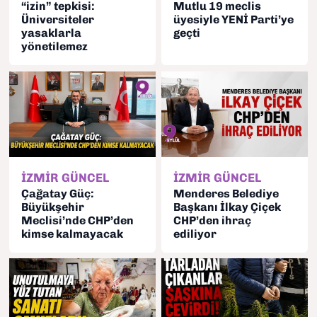
“izin” tepkisi:
Mutlu 19 meclis
Üniversiteler
üyesiyle YENİ Parti’ye
yasaklarla
geçti
yönetilemez
İZMİR GÜNCEL
İZMİR GÜNCEL
Çağatay Güç:
Menderes Belediye
Büyükşehir
Başkanı İlkay Çiçek
Meclisi’nde CHP’den
CHP’den ihraç
kimse kalmayacak
ediliyor