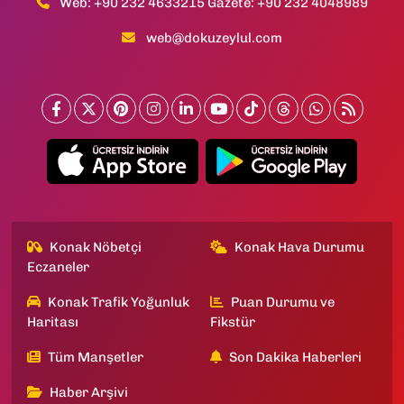
Web: +90 232 4633215 Gazete: +90 232 4048989
web@dokuzeylul.com
Konak Nöbetçi
Konak Hava Durumu
Eczaneler
Konak Trafik Yoğunluk
Puan Durumu ve
Haritası
Fikstür
Tüm Manşetler
Son Dakika Haberleri
Haber Arşivi