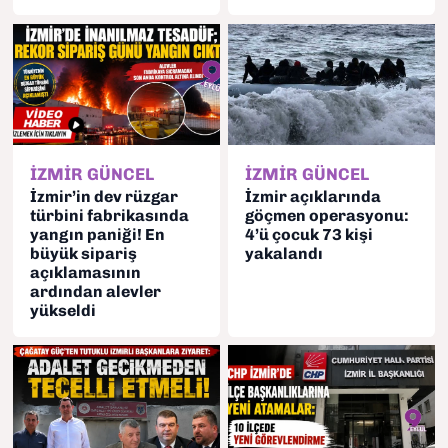
İZMİR GÜNCEL
İZMİR GÜNCEL
İzmir’in dev rüzgar
İzmir açıklarında
türbini fabrikasında
göçmen operasyonu:
yangın paniği! En
4’ü çocuk 73 kişi
büyük sipariş
yakalandı
açıklamasının
ardından alevler
yükseldi