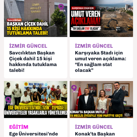
İZMİR GÜNCEL
İZMİR GÜNCEL
Savcılıktan Başkan
Karşıyaka Stadı için
Çiçek dahil 15 kişi
umut veren açıklama:
hakkında tutuklama
“En sağlam stat
talebi!
olacak”
EĞİTİM
İZMİR GÜNCEL
Ege Üniversitesi’nde
Konak’ta Başkan