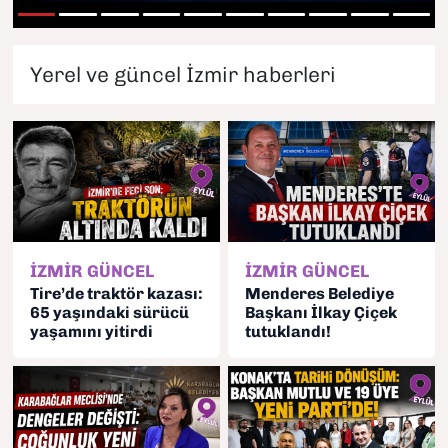
1
2
3
4
5
6
7
8
9
10
SAĞLIK
Yerel ve güncel İzmir haberleri
SPOR
TEKNOLOJİ
YAŞAM
YEREL YÖNETİMLER
İZMİR GÜNCEL
İZMİR GÜNCEL
Tire’de traktör kazası:
Menderes Belediye
65 yaşındaki sürücü
Başkanı İlkay Çiçek
yaşamını yitirdi
tutuklandı!