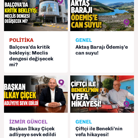
POLİTİKA
GENEL
Balçova’da kritik
Aktaş Barajı Ödemiş’e
bekleyiş: Meclis
can suyu!
dengesi değişecek
mi?
İZMİR GÜNCEL
GENEL
Başkan İlkay Çiçek
Çiftçi ile Benekli’nin
adliyeye sevk edildi
vefa hikayesi!