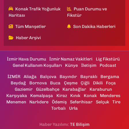
Konak Trafik Yoğunluk
Puan Durumu ve
Haritası
Fikstür
Tüm Manşetler
Son Dakika Haberleri
Haber Arşivi
İzmir Hava Durumu
İzmir Namaz Vakitleri
Lig Fikstürü
Genel Kullanım Koşulları
Künye
İletişim
Podcast
İZMİR
Aliağa
Balçova
Bayındır
Bayraklı
Bergama
Beydağ
Bornova
Buca
Çeşme
Çiğli
Dikili
Foça
Gaziemir
Güzelbahçe
Karabağlar
Karaburun
Karşıyaka
Kemalpaşa
Kiraz
Kınık
Konak
Menderes
Menemen
Narlıdere
Ödemiş
Seferihisar
Selçuk
Tire
Torbalı
Urla
Haber Yazılımı:
TE Bilişim