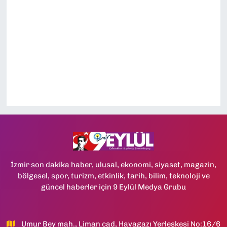
SAĞLIK
SPOR
TEKNOLOJİ
YAŞAM
YEREL YÖNETİMLER
İzmir son dakika haber, ulusal, ekonomi, siyaset, magazin,
bölgesel, spor, turizm, etkinlik, tarih, bilim, teknoloji ve
güncel haberler için 9 Eylül Medya Grubu
Umur Bey mah., Liman cad, Havagazı Yerleşkesi No:16/6