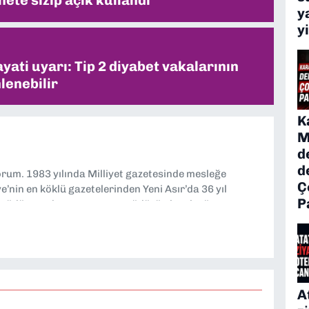
ete sızıp açık kullandı
y
y
ati uyarı: Tip 2 diyabet vakalarının
lenebilir
K
M
d
d
yorum. 1983 yılında Milliyet gazetesinde mesleğe
Ç
’nin en köklü gazetelerinden Yeni Asır’da 36 yıl
P
 müdür yardımcısı ve spor müdürü olarak görev
TV’de 7 yıl boyunca programlar hazırlayıp sundum. Şu
'nde editörlük yapıyorum
A