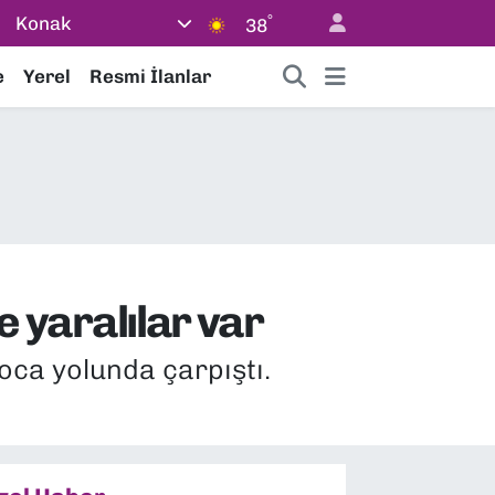
°
Konak
38
e
Yerel
Resmi İlanlar
e yaralılar var
oca yolunda çarpıştı.