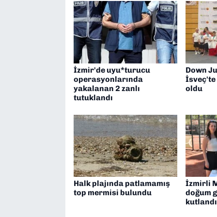
İzmir'de uyu*turucu
Down Jud
operasyonlarında
İsveç't
yakalanan 2 zanlı
oldu
tutuklandı
Halk plajında patlamamış
İzmirli M
top mermisi bulundu
doğum g
kutlandı