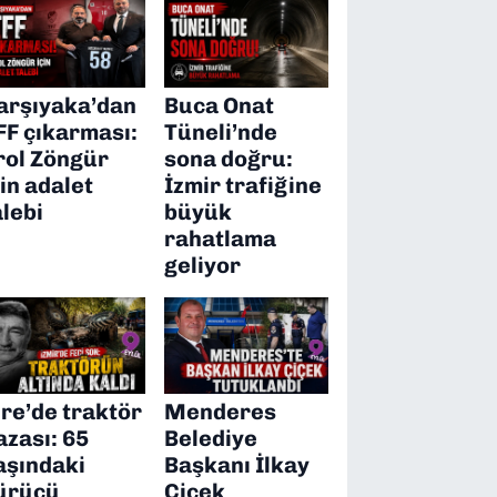
arşıyaka’dan
Buca Onat
FF çıkarması:
Tüneli’nde
rol Zöngür
sona doğru:
çin adalet
İzmir trafiğine
alebi
büyük
rahatlama
geliyor
ire’de traktör
Menderes
azası: 65
Belediye
aşındaki
Başkanı İlkay
ürücü
Çiçek