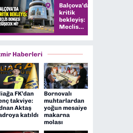
Balçova’da
kritik
bekleyiş:
Meclis
dengesi
değişecek
mi?
zmir Haberleri
liağa FK’dan
Bornovalı
enç takviye:
muhtarlardan
dnan Aktaş
yoğun mesaiye
adroya katıldı
makarna
molası