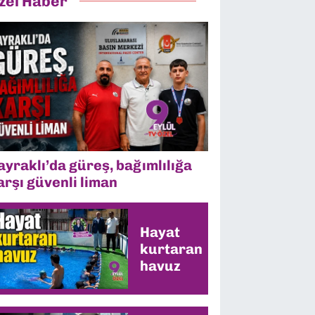
zel Haber
ayraklı’da güreş, bağımlılığa
arşı güvenli liman
Hayat
kurtaran
havuz