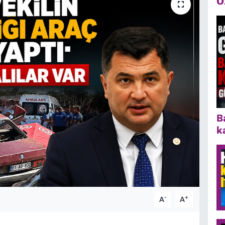
Ö
B
k
-
+
A
A