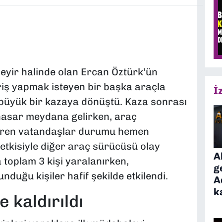
yir halinde olan Ercan Öztürk’ün
riş yapmak isteyen bir başka araçla
İ
 büyük bir kazaya dönüştü. Kaza sonrası
 hasar meydana gelirken, araç
 gören vatandaşlar durumu hemen
 etkisiyle diğer araç sürücüsü olay
A
 toplam 3 kişi yaralanırken,
g
unduğu kişiler hafif şekilde etkilendi.
A
k
 kaldırıldı