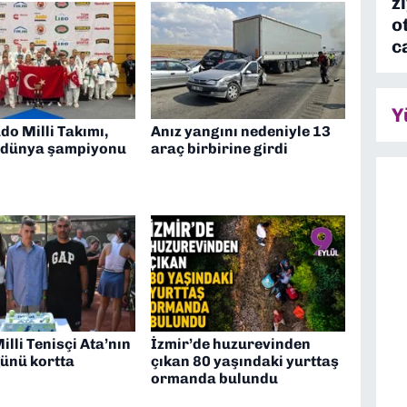
z
o
c
Y
o Milli Takımı,
Anız yangını nedeniyle 13
e dünya şampiyonu
araç birbirine girdi
illi Tenisçi Ata’nın
İzmir’de huzurevinden
ünü kortta
çıkan 80 yaşındaki yurttaş
ormanda bulundu