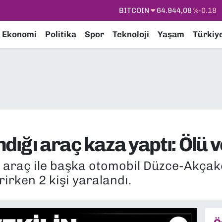
DOLAR
47,7436
%0.18
EURO
55,2510
%0.32
Ekonomi
Politika
Spor
Teknoloji
Yaşam
Türkiy
STERLİN
64,4811
%0.38
GRAM ALTIN
6660.55
%0.03
BİST100
13.779
%-14
BITCOIN
64.944,08
%-0.18
andığı araç kaza yaptı: Ölü v
ı araç ile başka otomobil Düzce-Akçak
rirken 2 kişi yaralandı.