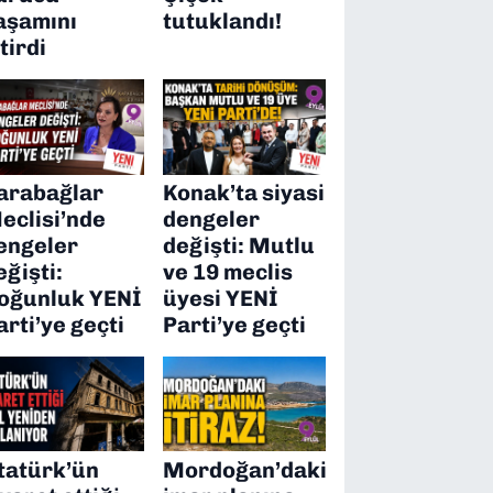
aşamını
tutuklandı!
itirdi
arabağlar
Konak’ta siyasi
eclisi’nde
dengeler
engeler
değişti: Mutlu
eğişti:
ve 19 meclis
oğunluk YENİ
üyesi YENİ
arti’ye geçti
Parti’ye geçti
tatürk’ün
Mordoğan’daki