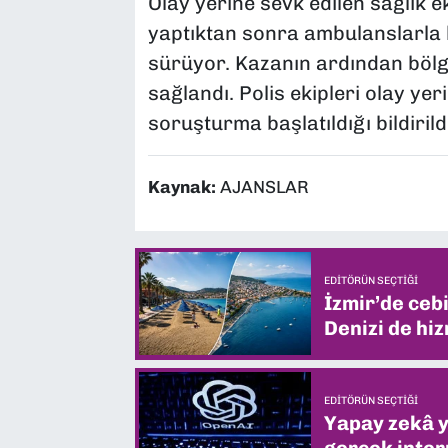
Olay yerine sevk edilen sağlık e
yaptıktan sonra ambulanslarla h
sürüyor. Kazanın ardından bölge
sağlandı. Polis ekipleri olay ye
soruşturma başlatıldığı bildirildi
Kaynak:
AJANSLAR
EDITÖRÜN SEÇTIĞI
İzmir’de ceb
Denizi de hiz
EDITÖRÜN SEÇTIĞI
Yapay zekâ yi