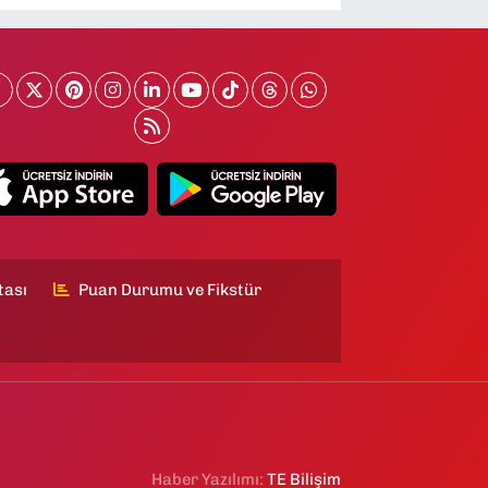
tası
Puan Durumu ve Fikstür
Haber Yazılımı:
TE Bilişim