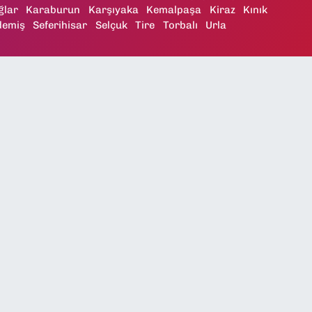
ğlar
Karaburun
Karşıyaka
Kemalpaşa
Kiraz
Kınık
demiş
Seferihisar
Selçuk
Tire
Torbalı
Urla