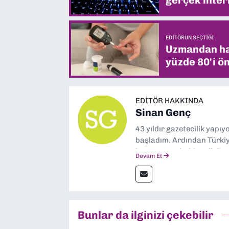
gerçek intern
EDITÖRÜN SEÇTIĞI
Uzmandan hay
yüzde 80'i ön
EDITÖR HAKKINDA
Sinan Genç
43 yıldır gazetecilik yapı
başladım. Ardından Türkiye
boyunca muhabir, editör,
Devam Et
yaptım. Ayrıca Yeni Asır 
anda Dokuz Eylül Gazetesi
Bunlar da ilginizi çekebilir