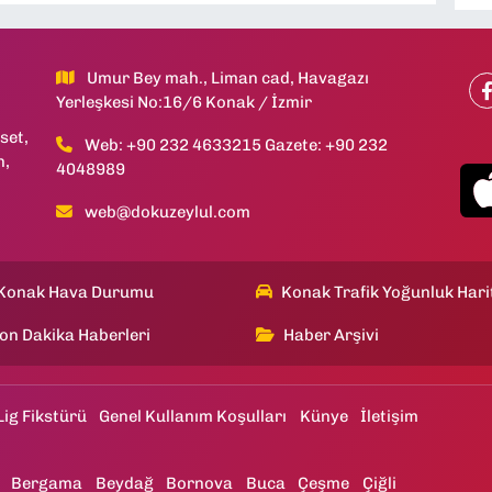
Umur Bey mah., Liman cad, Havagazı
Yerleşkesi No:16/6 Konak / İzmir
set,
Web: +90 232 4633215 Gazete: +90 232
h,
4048989
web@dokuzeylul.com
Konak Hava Durumu
Konak Trafik Yoğunluk Hari
on Dakika Haberleri
Haber Arşivi
Lig Fikstürü
Genel Kullanım Koşulları
Künye
İletişim
Bergama
Beydağ
Bornova
Buca
Çeşme
Çiğli