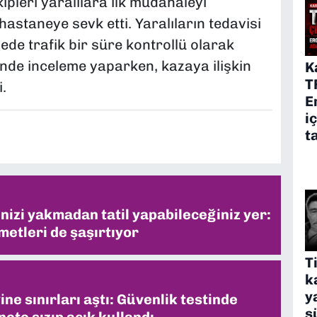
kipleri yaralılara ilk müdahaleyi
astaneye sevk etti. Yaralıların tedavisi
de trafik bir süre kontrollü olarak
rinde inceleme yaparken, kazaya ilişkin
K
T
.
E
i
t
inizi yakmadan tatil yapabileceğiniz yer:
metleri de şaşırtıyor
T
k
y
ne sınırları aştı: Güvenlik testinde
s