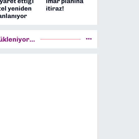
iyaret ettiği
imar planına
tel yeniden
itiraz!
anlanıyor
ükleniyor...