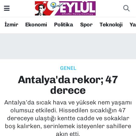
Resmi İlanlar
Konak Nöbetçi Eczaneler
İzmir
Ekonomi
Politika
Spor
Teknoloji
Y
BİLİM
Konak Hava Durumu
DÜNYA
Konak Trafik Yoğunluk Haritası
GENEL
EĞİTİM
Süper Lig Puan Durumu ve Fikstür
Antalya'da rekor; 47
EKONOMİ
Tüm Manşetler
derece
KÜLTÜR SANAT
Son Dakika Haberleri
Antalya’da sıcak hava ve yüksek nem yaşamı
olumsuz etkiledi. Hissedilen sıcaklığın 47
MAGAZİN
Haber Arşivi
dereceye ulaştığı kentte cadde ve sokaklar
boş kalırken, serinlemek isteyenler sahillere
POLİTİKA
akın etti.