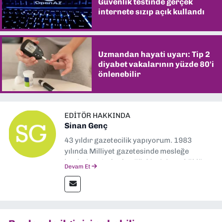
Güvenlik testinde gerçek
internete sızıp açık kullandı
Uzmandan hayati uyarı: Tip 2
diyabet vakalarının yüzde 80'i
önlenebilir
EDITÖR HAKKINDA
Sinan Genç
43 yıldır gazetecilik yapıyorum. 1983
yılında Milliyet gazetesinde mesleğe
başladım. Ardından Türkiye’nin en köklü
Devam Et
gazetelerinden Yeni Asır’da 36 yıl boyunca
muhabir, editör, müdür yardımcısı ve spor
müdürü olarak görev yaptım. Ayrıca Yeni
Asır TV’de 7 yıl boyunca programlar
hazırlayıp sundum. Şu anda Dokuz Eylül