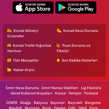
Konak Nöbetçi
Konak Hava Durumu
Eczaneler
Konak Trafik Yoğunluk
Puan Durumu ve
Haritası
Fikstür
Tüm Manşetler
Son Dakika Haberleri
Haber Arşivi
İzmir Hava Durumu
İzmir Namaz Vakitleri
Lig Fikstürü
Genel Kullanım Koşulları
Künye
İletişim
Podcast
İZMİR
Aliağa
Balçova
Bayındır
Bayraklı
Bergama
Beydağ
Bornova
Buca
Çeşme
Çiğli
Dikili
Foça