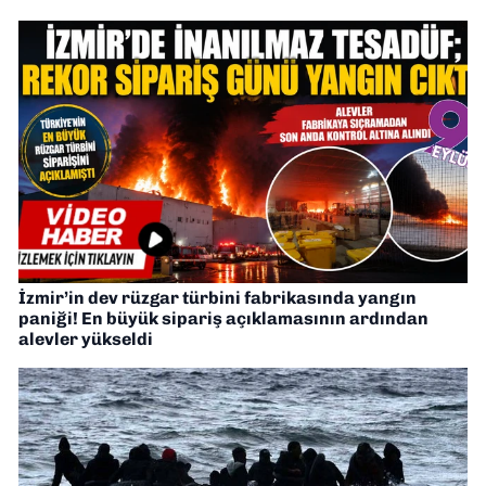
İzmir’in dev rüzgar türbini fabrikasında yangın
paniği! En büyük sipariş açıklamasının ardından
alevler yükseldi