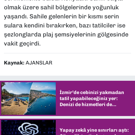
olmak üzere sahil bölgelerinde yoğunluk
yaşandı. Sahile gelenlerin bir kısmı serin
sulara kendini bırakırken, bazı tatilciler ise
şezlonglarda plaj şemsiyelerinin gölgesinde
vakit geçirdi.
Kaynak:
AJANSLAR
İzmir’de cebinizi yakmadan
tatil yapabileceğiniz yer:
Denizi de hizmetleri de
şaşırtıyor
Yapay zekâ yine sınırları aştı: