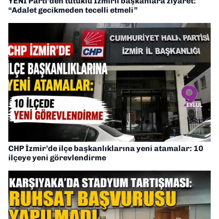
YENİ Parti’den tutuklu İzmirli başkanlara ziyaret:
“Adalet gecikmeden tecelli etmeli”
CHP İzmir’de ilçe başkanlıklarına yeni atamalar: 10
ilçeye yeni görevlendirme