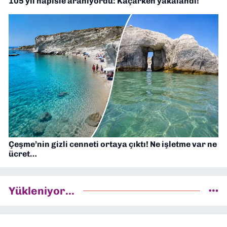
105 yıl hapisle aranıyordu: Kaçarken yakalandı!
Çeşme’nin gizli cenneti ortaya çıktı! Ne işletme var ne
ücret…
Yükleniyor...