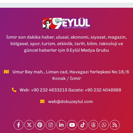
İzmir son dakika haber, ulusal, ekonomi, siyaset, magazin,
bölgesel, spor, turizm, etkinlik, tarih, bilim, teknoloji ve
güncel haberler için 9 Eylül Medya Grubu
Umur Bey mah., Liman cad, Havagazı Yerleşkesi No:16/6
Konak / İzmir
Web: +90 232 4633215 Gazete: +90 232 4048989
web@dokuzeylul.com