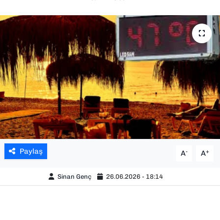
SAĞLIK
SPOR
TEKNOLOJİ
YAŞAM
YEREL YÖNETİMLER
Paylaş
-
+
A
A
Sinan Genç
26.06.2026 - 18:14