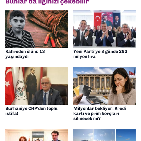
Bunlar da ilginizi çekebilir
Gazetesi'nde editörlük yapıyorum
Kahreden ölüm: 13
Yeni Parti'ye 8 günde 293
yaşındaydı
milyon lira
Burhaniye CHP'den toplu
Milyonlar bekliyor: Kredi
istifa!
kartı ve prim borçları
silinecek mi?