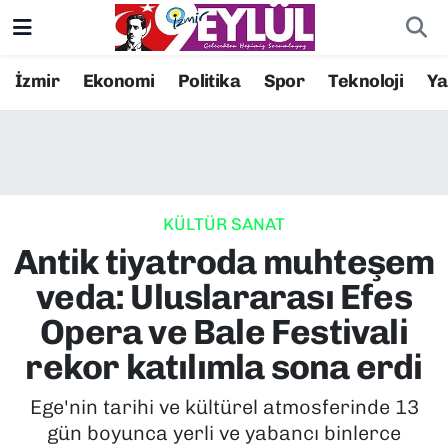
Resmi İlanlar
Konak Nöbetçi Eczaneler
İzmir
Ekonomi
Politika
Spor
Teknoloji
Y
BİLİM
Konak Hava Durumu
DÜNYA
Konak Trafik Yoğunluk Haritası
KÜLTÜR SANAT
EĞİTİM
Süper Lig Puan Durumu ve Fikstür
Antik tiyatroda muhteşem
EKONOMİ
Tüm Manşetler
veda: Uluslararası Efes
Opera ve Bale Festivali
KÜLTÜR SANAT
Son Dakika Haberleri
rekor katılımla sona erdi
MAGAZİN
Haber Arşivi
Ege'nin tarihi ve kültürel atmosferinde 13
gün boyunca yerli ve yabancı binlerce
POLİTİKA