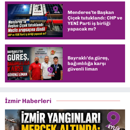
Menderes’te Başkan
Çiçek tutuklandı: CHP ve
YENİ Parti iş birliği
yapacak mı?
Bayraklı’da güreş,
bağımlılığa karşı
güvenli liman
İzmir Haberleri