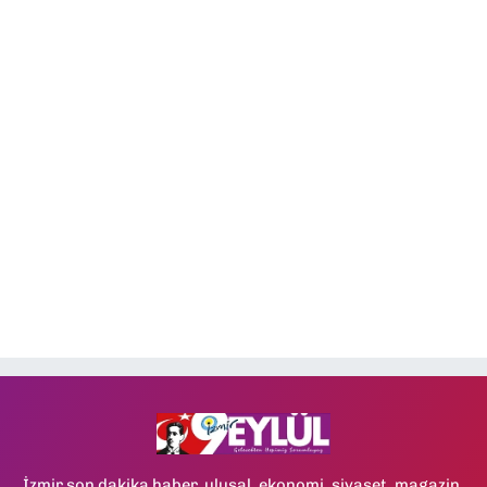
İzmir son dakika haber, ulusal, ekonomi, siyaset, magazin,