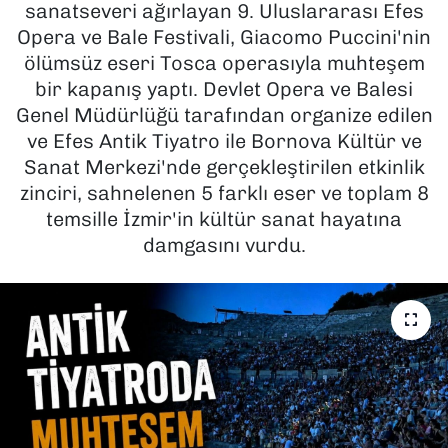
sanatseveri ağırlayan 9. Uluslararası Efes
Opera ve Bale Festivali, Giacomo Puccini'nin
SAĞLIK
ölümsüz eseri Tosca operasıyla muhteşem
bir kapanış yaptı. Devlet Opera ve Balesi
SPOR
Genel Müdürlüğü tarafından organize edilen
TEKNOLOJİ
ve Efes Antik Tiyatro ile Bornova Kültür ve
Sanat Merkezi'nde gerçekleştirilen etkinlik
YAŞAM
zinciri, sahnelenen 5 farklı eser ve toplam 8
temsille İzmir'in kültür sanat hayatına
YEREL YÖNETİMLER
damgasını vurdu.