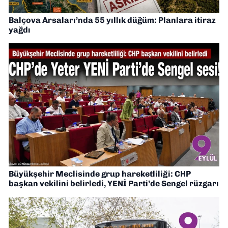
Balçova Arsaları’nda 55 yıllık düğüm: Planlara itiraz
yağdı
Büyükşehir Meclisinde grup hareketliliği: CHP
başkan vekilini belirledi, YENİ Parti’de Sengel rüzgarı