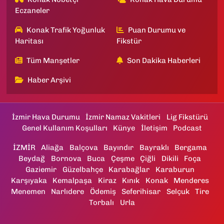
Eczaneler
Konak Trafik Yoğunluk
Puan Durumu ve
Haritası
Fikstür
Tüm Manşetler
Son Dakika Haberleri
Haber Arşivi
İzmir Hava Durumu
İzmir Namaz Vakitleri
Lig Fikstürü
Genel Kullanım Koşulları
Künye
İletişim
Podcast
İZMİR
Aliağa
Balçova
Bayındır
Bayraklı
Bergama
Beydağ
Bornova
Buca
Çeşme
Çiğli
Dikili
Foça
Gaziemir
Güzelbahçe
Karabağlar
Karaburun
Karşıyaka
Kemalpaşa
Kiraz
Kınık
Konak
Menderes
Menemen
Narlıdere
Ödemiş
Seferihisar
Selçuk
Tire
Torbalı
Urla