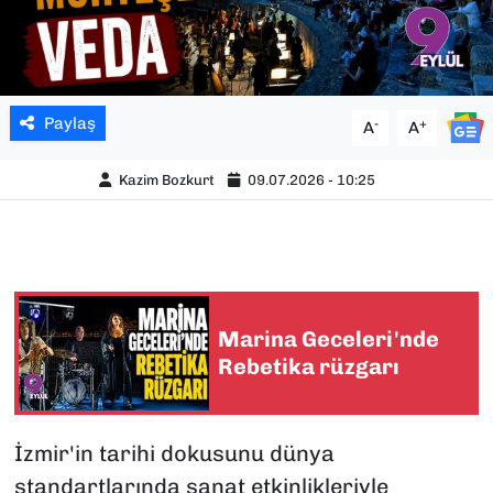
Paylaş
-
+
A
A
Kazim Bozkurt
09.07.2026 - 10:25
Marina Geceleri'nde
Rebetika rüzgarı
İzmir'in tarihi dokusunu dünya
standartlarında sanat etkinlikleriyle