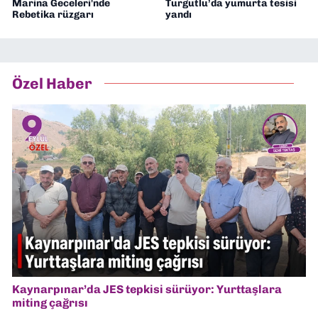
Marina Geceleri'nde
Turgutlu’da yumurta tesisi
Rebetika rüzgarı
yandı
Özel Haber
Kaynarpınar’da JES tepkisi sürüyor: Yurttaşlara
miting çağrısı