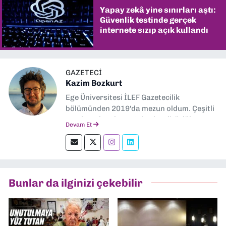
Yapay zekâ yine sınırları aştı:
Güvenlik testinde gerçek
internete sızıp açık kullandı
GAZETECI
Kazim Bozkurt
Ege Üniversitesi İLEF Gazetecilik
bölümünden 2019'da mezun oldum. Çeşitli
yerel ve ulusal gazetelerde editörlük,
Devam Et
muhabirlik yaptım. Teknoloji bloglarını
okumayı severim.
Bunlar da ilginizi çekebilir