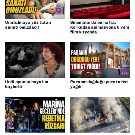
Unutulmaya yüz tutan
Sinemalarda bu hafta:
sanatı omuzladı!
Korkudan animasyona 6 yeni
film vizyonda
Ünlü oyuncu hayatını
Paranın doğduğu yere turist
kaybetti
yağdı!