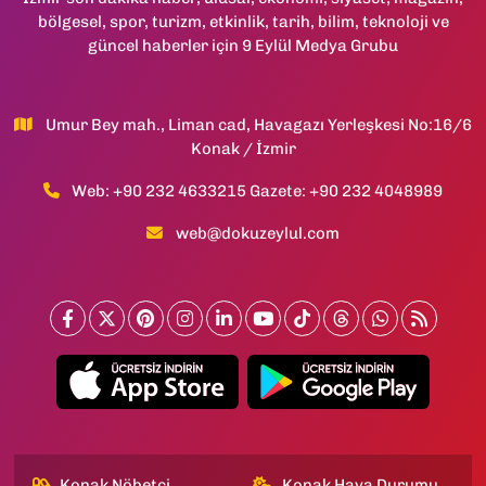
bölgesel, spor, turizm, etkinlik, tarih, bilim, teknoloji ve
güncel haberler için 9 Eylül Medya Grubu
Umur Bey mah., Liman cad, Havagazı Yerleşkesi No:16/6
Konak / İzmir
Web: +90 232 4633215 Gazete: +90 232 4048989
web@dokuzeylul.com
Konak Nöbetçi
Konak Hava Durumu