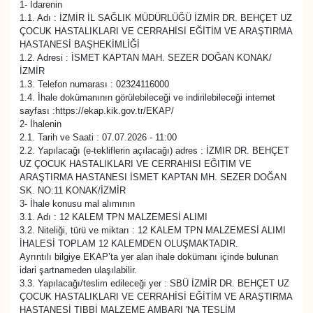
1- İdarenin
1.1. Adı : İZMİR İL SAĞLIK MÜDÜRLÜĞÜ İZMİR DR. BEHÇET UZ
SAĞLIK
ÇOCUK HASTALIKLARI VE CERRAHİSİ EĞİTİM VE ARAŞTIRMA
HASTANESİ BAŞHEKİMLİĞİ
1.2. Adresi : İSMET KAPTAN MAH. SEZER DOĞAN KONAK/
SPOR
İZMİR
1.3. Telefon numarası : 02324116000
TEKNOLOJİ
1.4. İhale dokümanının görülebileceği ve indirilebileceği internet
sayfası :https://ekap.kik.gov.tr/EKAP/
2- İhalenin
YAŞAM
2.1. Tarih ve Saati : 07.07.2026 - 11:00
2.2. Yapılacağı (e-tekliflerin açılacağı) adres : İZMIR DR. BEHÇET
UZ ÇOCUK HASTALIKLARI VE CERRAHISI EĞITIM VE
YEREL YÖNETİMLER
ARAŞTIRMA HASTANESI İSMET KAPTAN MH. SEZER DOĞAN
SK. NO:11 KONAK/İZMİR
3- İhale konusu mal alımının
3.1. Adı : 12 KALEM TPN MALZEMESİ ALIMI
3.2. Niteliği, türü ve miktarı : 12 KALEM TPN MALZEMESİ ALIMI
İHALESİ TOPLAM 12 KALEMDEN OLUŞMAKTADIR.
Ayrıntılı bilgiye EKAP’ta yer alan ihale dokümanı içinde bulunan
idari şartnameden ulaşılabilir.
3.3. Yapılacağı/teslim edileceği yer : SBÜ İZMİR DR. BEHÇET UZ
ÇOCUK HASTALIKLARI VE CERRAHİSİ EĞİTİM VE ARAŞTIRMA
HASTANESİ TIBBİ MALZEME AMBARI 'NA TESLİM