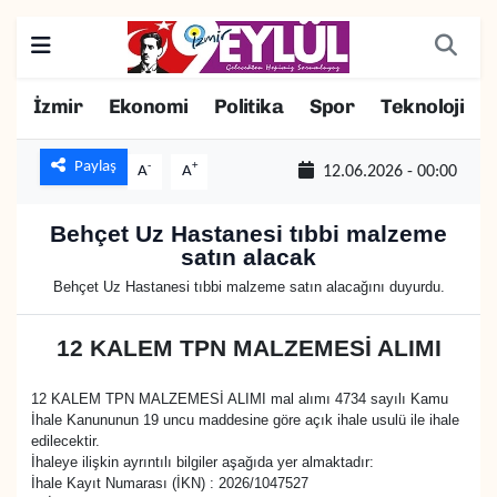
Resmi İlanlar
Konak Nöbetçi Eczaneler
İzmir
Ekonomi
Politika
Spor
Teknoloji
BİLİM
Konak Hava Durumu
Paylaş
-
+
A
A
12.06.2026 - 00:00
DÜNYA
Konak Trafik Yoğunluk Haritası
Behçet Uz Hastanesi tıbbi malzeme
satın alacak
EĞİTİM
Süper Lig Puan Durumu ve Fikstür
Behçet Uz Hastanesi tıbbi malzeme satın alacağını duyurdu.
EKONOMİ
Tüm Manşetler
12 KALEM TPN MALZEMESİ ALIMI
KÜLTÜR SANAT
Son Dakika Haberleri
12 KALEM TPN MALZEMESİ ALIMI mal alımı 4734 sayılı Kamu
İhale Kanununun 19 uncu maddesine göre açık ihale usulü ile ihale
MAGAZİN
Haber Arşivi
edilecektir.
İhaleye ilişkin ayrıntılı bilgiler aşağıda yer almaktadır:
POLİTİKA
İhale Kayıt Numarası (İKN) : 2026/1047527