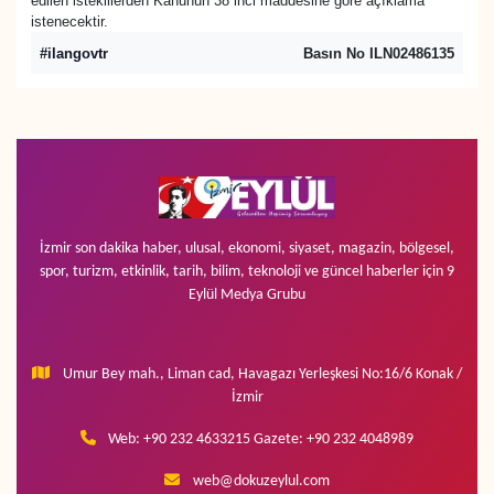
edilen isteklilerden Kanunun 38 inci maddesine göre açıklama
istenecektir.
#ilangovtr
Basın No ILN02486135
İzmir son dakika haber, ulusal, ekonomi, siyaset, magazin, bölgesel,
spor, turizm, etkinlik, tarih, bilim, teknoloji ve güncel haberler için 9
Eylül Medya Grubu
Umur Bey mah., Liman cad, Havagazı Yerleşkesi No:16/6 Konak /
İzmir
Web: +90 232 4633215 Gazete: +90 232 4048989
web@dokuzeylul.com