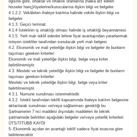
ilgisine göre, ortaklar ve ortaklık oranlarına (halka arz edilen
hisseler hariç)/üyelerine/kurucularına ilişkin bilgi ve belgeler.
4.1.2.2. Vekâleten ihaleye katılma halinde vekile ilişkin bilgi ve
belgeler.
4.1.3. Geçici teminat.
4.1.4 İsteklinin iş ortaklığı olması halinde iş ortaklığı beyannamesi.
4.1.5. Yerli malı teklif edenler lehine fiyat avantajından yararlanmak
isteyen istekliler tarafından sunulacak yerli malı belgesi
4.2. Ekonomik ve mali yeterliğe ilişkin bilgi ve belgeler ile bunların
taşıması gereken kriterler:
Ekonomik ve mali yeterliğe ilişkin bilgi, belge veya kriter
belirtilmemiştir.
4.3. Mesleki ve teknik yeterliğe ilişkin bilgi ve belgeler ile bunların
taşıması gereken kriterler:
Mesleki ve teknik yeterliğe ilişkin bilgi, belge veya kriter
belirtilmemiştir.
4.3.1. Numune sunulması istenmektedir.
4.3.2. İstekli tarafından teklifi kapsamında ihaleye katılım belgesine
aktarılarak sunulması ve/veya sağlanması gerektiği bu
Şartnamenin 7 nci maddesi dışındaki maddeleri ile teknik
şartnamede belirtilen aşağıdaki belgeler ve/veya yeterlik kriterleri:
ÜTS/TİTUBB KAYDI
5- Ekonomik açıdan en avantajlı teklif sadece fiyat esasına göre
belirlenecektir.