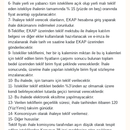
6- İhale yerli ve yabancı tüm isteklilere açık olup yerli malı teklif
eden istekliye ihalenin tamamında % 15 (yüzde on beş) oranında
fiyat avantajı uygulanacaktır.
7- İhaleye teklif verecek olanların, EKAP hesabına giriş yaparak
ihale dokümanını indirmeleri zorunludur.
8-Teklifler, EKAP üzerinden teklif mektubu ile ihaleye katılım
belgesi ve diğer ekler kullanılarak hazırlanacak ve e-imza ile
imzalanarak ihale tarih ve saatine kadar EKAP üzerinden
gönderilecektir.
9- İstekliler tekliflerini, her bir iş kaleminin miktarı ile bu iş kalemleri
için teklif edilen birim fiyatların çarpımı sonucu bulunan toplam
bedel üzerinden teklif birim fiyat şeklinde vereceklerdir. İhale
sonucunda, üzerine ihale yapılan istekliyle birim fiyat sözleşme
imzalanacaktır.
10- Bu ihalede, işin tamamı için teklif verilecektir.
11- İstekliler teklif ettikleri bedelin %3’ünden az olmamak üzere
kendi belirleyecekleri tutarda geçici teminat vereceklerdir.
12- Bu ihalede elektronik eksiltme yapılmayacaktır.
13- Verilen tekliflerin geçerlilik süresi, ihale tarihinden itibaren 120
(YüzYirmi) takvim günüdür.
14- Konsorsiyum olarak ihaleye teklif verilemez.
15- Diğer hususlar:
Teklif fiyatı ihale komisyonu tarafından aşırı düşük olarak tespit