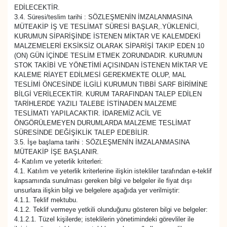
EDİLECEKTİR.
3.4. Süresi/teslim tarihi : SÖZLEŞMENİN İMZALANMASINA
MÜTEAKİP İŞ VE TESLİMAT SÜRESİ BAŞLAR,.YÜKLENİCİ,
KURUMUN SİPARİŞİNDE İSTENEN MİKTAR VE KALEMDEKİ
MALZEMELERİ EKSİKSİZ OLARAK SİPARİŞİ TAKIP EDEN 10
(ON) GÜN İÇİNDE TESLİM ETMEK ZORUNDADIR. KURUMUN
STOK TAKİBİ VE YÖNETİMİ AÇISINDAN İSTENEN MİKTAR VE
KALEME RİAYET EDİLMESİ GEREKMEKTE OLUP, MAL
TESLİMİ ÖNCESİNDE İLGİLİ KURUMUN TIBBİ SARF BİRİMİNE
BİLGİ VERİLECEKTİR. KURUM TARAFINDAN TALEP EDİLEN
TARİHLERDE YAZILI TALEBE İSTİNADEN MALZEME
TESLİMATI YAPILACAKTIR. İDAREMİZ ACİL VE
ÖNGÖRÜLEMEYEN DURUMLARDA MALZEME TESLİMAT
SÜRESİNDE DEĞİŞİKLİK TALEP EDEBİLİR.
3.5. İşe başlama tarihi : SÖZLEŞMENİN İMZALANMASINA
MÜTEAKİP İŞE BAŞLANIR.
4- Katılım ve yeterlik kriterleri:
4.1. Katılım ve yeterlik kriterlerine ilişkin istekliler tarafından e-teklif
kapsamında sunulması gereken bilgi ve belgeler ile fiyat dışı
unsurlara ilişkin bilgi ve belgelere aşağıda yer verilmiştir:
4.1.1. Teklif mektubu.
4.1.2. Teklif vermeye yetkili olunduğunu gösteren bilgi ve belgeler:
4.1.2.1. Tüzel kişilerde; isteklilerin yönetimindeki görevliler ile