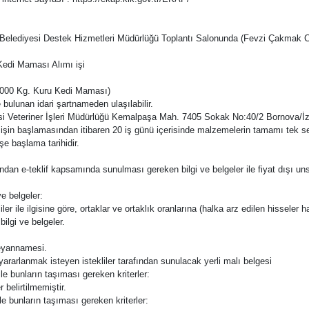
nova Belediyesi Destek Hizmetleri Müdürlüğü Toplantı Salonunda (Fevzi Çakma
 Kedi Maması Alımı işi
.000 Kg. Kuru Kedi Maması)
 bulunan idari şartnameden ulaşılabilir.
yesi Veteriner İşleri Müdürlüğü Kemalpaşa Mah. 7405 Sokak No:40/2 Bornova/İ
 işin başlamasından itibaren 20 iş günü içerisinde malzemelerin tamamı tek sef
şe başlama tarihidir.
rafından e-teklif kapsamında sunulması gereken bilgi ve belgeler ile fiyat dışı uns
e belgeler:
ler ile ilgisine göre, ortaklar ve ortaklık oranlarına (halka arz edilen hisseler ha
bilgi ve belgeler.
 beyannamesi.
n yararlanmak isteyen istekliler tarafından sunulacak yerli malı belgesi
ile bunların taşıması gereken kriterler:
 belirtilmemiştir.
ile bunların taşıması gereken kriterler: