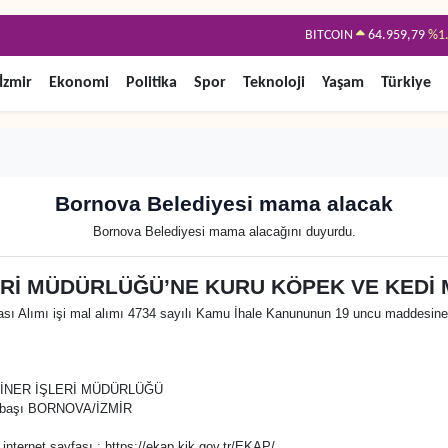
BITCOIN
64.959,79
%1
DOLAR
47,7436
%0
İzmir
Ekonomi
Politika
Spor
Teknoloji
Yaşam
Türkiye
EURO
55,2510
%0
STERLİN
64,4811
%0
GRAM ALTIN
6660.55
%0
Bornova Belediyesi mama alacak
BİST100
13.779
%
Bornova Belediyesi mama alacağını duyurdu.
Rİ MÜDÜRLÜĞÜ’NE KURU KÖPEK VE KEDİ M
ı Alımı işi mal alımı 4734 sayılı Kamu İhale Kanununun 19 uncu maddesine gör
RİNER İŞLERİ MÜDÜRLÜĞÜ
narbaşı BORNOVA/İZMİR
 internet sayfası : https://ekap.kik.gov.tr/EKAP/