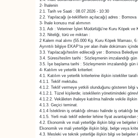
2- İhalenin
SAĞLIK
2.1. Tarih ve Saati : 08.07.2026 - 10:30
2.2. Yapılacağı (e-tekliflerin açılacağı) adres : Bor
3- İhale konusu mal alımının
SPOR
3.1. Adı : Veteriner İşleri Müdürlüğü’ne Kuru Köpek ve
3.2. Niteliği, türü ve miktarı :
2 Kalem mal alımı (55.000 Kg. Kuru Köpek Maması, 6
TEKNOLOJİ
Ayrıntılı bilgiye EKAP’ta yer alan ihale dokümanı içinde
3.3. Yapılacağı/teslim edileceği yer : Bornova Beledi
3.4. Süresi/teslim tarihi : Sözleşmenin imzalandığı gün
YAŞAM
3.5. İşe başlama tarihi : Sözleşmenin imzalandığı gün i
4- Katılım ve yeterlik kriterleri:
YEREL YÖNETİMLER
4.1. Katılım ve yeterlik kriterlerine ilişkin istekliler ta
4.1.1. Teklif mektubu.
4.1.2. Teklif vermeye yetkili olunduğunu gösteren bilgi v
4.1.2.1. Tüzel kişilerde; isteklilerin yönetimindeki görevli
4.1.2.2. Vekâleten ihaleye katılma halinde vekile ilişkin 
4.1.3. Geçici teminat.
4.1.4 İsteklinin iş ortaklığı olması halinde iş ortaklığı
4.1.5. Yerli malı teklif edenler lehine fiyat avantajında
4.2. Ekonomik ve mali yeterliğe ilişkin bilgi ve belgeler 
Ekonomik ve mali yeterliğe ilişkin bilgi, belge veya kriter
4.3. Mesleki ve teknik yeterliğe ilişkin bilgi ve belgeler 