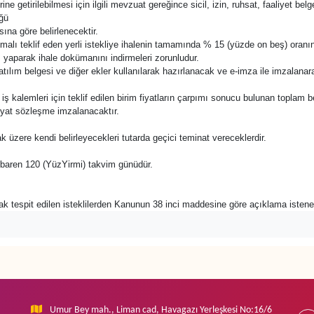
ne getirilebilmesi için ilgili mevzuat gereğince sicil, izin, ruhsat, faaliyet belg
ğü
ına göre belirlenecektir.
li malı teklif eden yerli istekliye ihalenin tamamında % 15 (yüzde on beş) oranı
ş yaparak ihale dokümanını indirmeleri zorunludur.
katılım belgesi ve diğer ekler kullanılarak hazırlanacak ve e-imza ile imzalana
e bu iş kalemleri için teklif edilen birim fiyatların çarpımı sonucu bulunan toplam 
fiyat sözleşme imzalanacaktır.
ak üzere kendi belirleyecekleri tutarda geçici teminat vereceklerdir.
n itibaren 120 (YüzYirmi) takvim günüdür.
rak tespit edilen isteklilerden Kanunun 38 inci maddesine göre açıklama istene
Umur Bey mah., Liman cad, Havagazı Yerleşkesi No:16/6