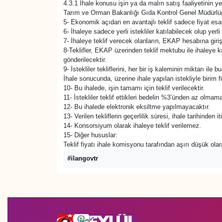
4.3.1 İhale konusu işin ya da malın satış faaliyetinin yeri
Tarım ve Orman Bakanlığı Gıda Kontrol Genel Müdürlü
5- Ekonomik açıdan en avantajlı teklif sadece fiyat esas
6- İhaleye sadece yerli istekliler katılabilecek olup yer
7- İhaleye teklif verecek olanların, EKAP hesabına giri
8-Teklifler, EKAP üzerinden teklif mektubu ile ihaleye 
gönderilecektir.
9- İstekliler tekliflerini, her bir iş kaleminin miktarı il
İhale sonucunda, üzerine ihale yapılan istekliyle birim 
10- Bu ihalede, işin tamamı için teklif verilecektir.
11- İstekliler teklif ettikleri bedelin %3’ünden az olmam
12- Bu ihalede elektronik eksiltme yapılmayacaktır.
13- Verilen tekliflerin geçerlilik süresi, ihale tarihinde
14- Konsorsiyum olarak ihaleye teklif verilemez.
15- Diğer hususlar:
Teklif fiyatı ihale komisyonu tarafından aşırı düşük ola
#ilangovtr