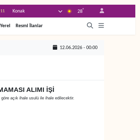
°
.11
Konak
28
.18
Yerel
Resmi İlanlar
.32
.38
12.06.2026 - 00:00
.03
-14
AMASI ALIMI İŞİ
e açık ihale usulü ile ihale edilecektir.