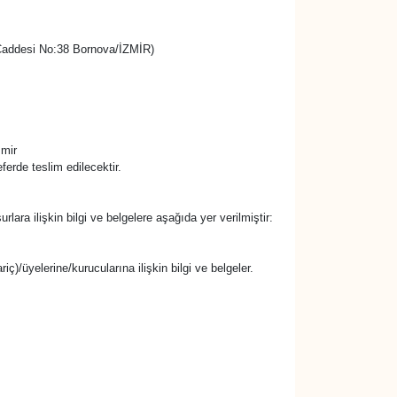
k Caddesi No:38 Bornova/İZMİR)
zmir
erde teslim edilecektir.
urlara ilişkin bilgi ve belgelere aşağıda yer verilmiştir:
riç)/üyelerine/kurucularına ilişkin bilgi ve belgeler.