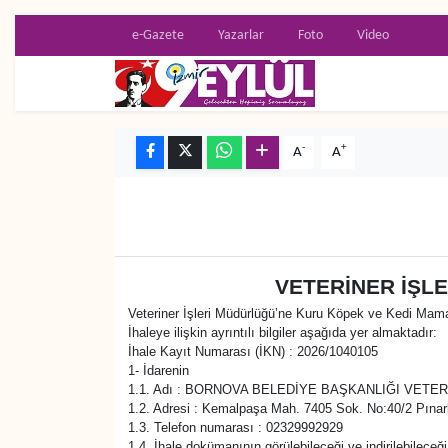
e-Gazete
Yazarlar
Foto
Video
Resmi İlanlar
Konak Nöbetçi Eczaneler
BİLİM
Konak Hava Durumu
-
+
A
A
DÜNYA
Konak Trafik Yoğunluk Haritası
EĞİTİM
Süper Lig Puan Durumu ve Fikstür
EKONOMİ
Tüm Manşetler
VETERİNER İŞLE
Veteriner İşleri Müdürlüğü’ne Kuru Köpek ve Kedi Mamas
KÜLTÜR SANAT
Son Dakika Haberleri
İhaleye ilişkin ayrıntılı bilgiler aşağıda yer almaktadır:
İhale Kayıt Numarası (İKN) : 2026/1040105
1- İdarenin
MAGAZİN
Haber Arşivi
1.1. Adı : BORNOVA BELEDİYE BAŞKANLIĞI VETE
1.2. Adresi : Kemalpaşa Mah. 7405 Sok. No:40/2 Pı
1.3. Telefon numarası : 02329992929
POLİTİKA
1.4. İhale dokümanının görülebileceği ve indirilebileceği