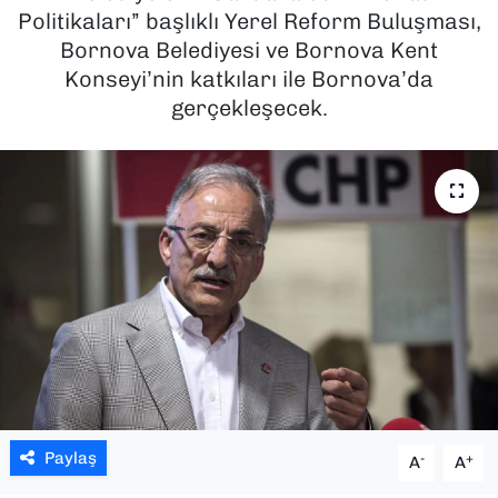
Politikaları” başlıklı Yerel Reform Buluşması,
SAĞLIK
Bornova Belediyesi ve Bornova Kent
Konseyi’nin katkıları ile Bornova’da
SPOR
gerçekleşecek.
TEKNOLOJİ
YAŞAM
YEREL YÖNETİMLER
Paylaş
-
+
A
A