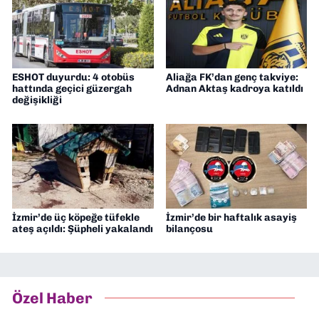
ESHOT duyurdu: 4 otobüs
Aliağa FK’dan genç takviye:
hattında geçici güzergah
Adnan Aktaş kadroya katıldı
değişikliği
İzmir’de üç köpeğe tüfekle
İzmir’de bir haftalık asayiş
ateş açıldı: Şüpheli yakalandı
bilançosu
Özel Haber