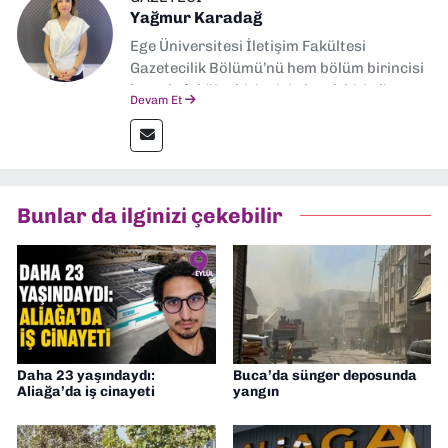
Yağmur Karadağ
Ege Üniversitesi İletişim Fakültesi
Gazetecilik Bölümü’nü hem bölüm birincisi
hem de fakülte birincisi olarak bitirdim.
Devam Et
Ardından Ege Üniversitesi'nde “Siyasal
İletişim” üzerine yüksek lisans eğitimimi
tamamladım. Halen aynı anabilim dalında
“İklim Krizi Haberciliği” üzerine doktora
eğitimim sürüyor. 9 Eylül'de “Haber
Bunlar da ilginizi çekebilir
Müdürü” olarak görev almaktayım. Hak
odaklı haberciliğe dair çalışmalar
yapıyorum
Daha 23 yaşındaydı:
Buca’da sünger deposunda
Aliağa’da iş cinayeti
yangın