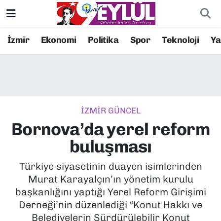
Resmi İlanlar
Konak Nöbetçi Eczaneler
İzmir
Ekonomi
Politika
Spor
Teknoloji
Y
BİLİM
Konak Hava Durumu
DÜNYA
Konak Trafik Yoğunluk Haritası
İZMİR GÜNCEL
EĞİTİM
Süper Lig Puan Durumu ve Fikstür
Bornova’da yerel reform
EKONOMİ
Tüm Manşetler
buluşması
KÜLTÜR SANAT
Son Dakika Haberleri
Türkiye siyasetinin duayen isimlerinden
Murat Karayalçın’ın yönetim kurulu
MAGAZİN
Haber Arşivi
başkanlığını yaptığı Yerel Reform Girişimi
Derneği’nin düzenlediği “Konut Hakkı ve
POLİTİKA
Belediyelerin Sürdürülebilir Konut