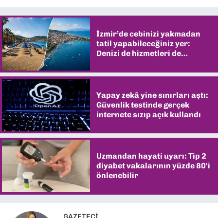
İzmir’de cebinizi yakmadan
tatil yapabileceğiniz yer:
Denizi de hizmetleri de
şaşırtıyor
Yapay zekâ yine sınırları aştı:
Güvenlik testinde gerçek
internete sızıp açık kullandı
Uzmandan hayati uyarı: Tip 2
diyabet vakalarının yüzde 80'i
önlenebilir
GAZETECI