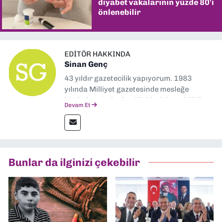
diyabet vakalarının yüzde 80'i
önlenebilir
EDITÖR HAKKINDA
Sinan Genç
43 yıldır gazetecilik yapıyorum. 1983
yılında Milliyet gazetesinde mesleğe
başladım. Ardından Türkiye’nin en köklü
Devam Et
gazetelerinden Yeni Asır’da 36 yıl boyunca
muhabir, editör, müdür yardımcısı ve spor
müdürü olarak görev yaptım. Ayrıca Yeni
Asır TV’de 7 yıl boyunca programlar
hazırlayıp sundum. Şu anda Dokuz Eylül
Bunlar da ilginizi çekebilir
Gazetesi'nde editörlük yapıyorum