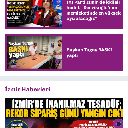
İYİ Parti İzmir’de iddialı
hedef: “Dervişoğlu’nun
memleketinde en yüksek
oyu alacağız”
Başkan Tugay BASKI
yaptı
İzmir Haberleri