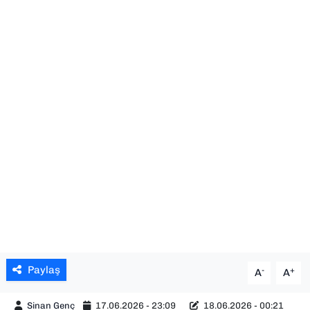
SAĞLIK
SPOR
TEKNOLOJİ
YAŞAM
YEREL YÖNETİMLER
Paylaş
-
+
A
A
Sinan Genç
17.06.2026 - 23:09
18.06.2026 - 00:21