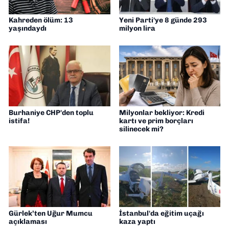
Kahreden ölüm: 13
Yeni Parti'ye 8 günde 293
yaşındaydı
milyon lira
Burhaniye CHP'den toplu
Milyonlar bekliyor: Kredi
istifa!
kartı ve prim borçları
silinecek mi?
Gürlek’ten Uğur Mumcu
İstanbul'da eğitim uçağı
açıklaması
kaza yaptı