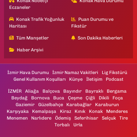
Konak Nöbetçi
Konak Hava Durumu
Eczaneler
Konak Trafik Yoğunluk
Puan Durumu ve
Haritası
Fikstür
Tüm Manşetler
Son Dakika Haberleri
Haber Arşivi
İzmir Hava Durumu
İzmir Namaz Vakitleri
Lig Fikstürü
Genel Kullanım Koşulları
Künye
İletişim
Podcast
İZMİR
Aliağa
Balçova
Bayındır
Bayraklı
Bergama
Beydağ
Bornova
Buca
Çeşme
Çiğli
Dikili
Foça
Gaziemir
Güzelbahçe
Karabağlar
Karaburun
Karşıyaka
Kemalpaşa
Kiraz
Kınık
Konak
Menderes
Menemen
Narlıdere
Ödemiş
Seferihisar
Selçuk
Tire
Torbalı
Urla