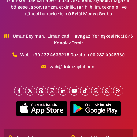
İzmir son dakika haber, ulusal, ekonomi, siyaset, magazin,
bölgesel, spor, turizm, etkinlik, tarih, bilim, teknoloji ve
güncel haberler için 9 Eylül Medya Grubu
Umur Bey mah., Liman cad, Havagazı Yerleşkesi No:16/6
Konak / İzmir
Web: +90 232 4633215 Gazete: +90 232 4048989
web@dokuzeylul.com