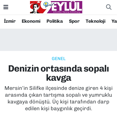
Resmi İlanlar
Konak Nöbetçi Eczaneler
İzmir
Ekonomi
Politika
Spor
Teknoloji
Y
BİLİM
Konak Hava Durumu
DÜNYA
Konak Trafik Yoğunluk Haritası
GENEL
EĞİTİM
Süper Lig Puan Durumu ve Fikstür
Denizin ortasında sopalı
EKONOMİ
Tüm Manşetler
kavga
KÜLTÜR SANAT
Son Dakika Haberleri
Mersin’in Silifke ilçesinde denize giren 4 kişi
arasında çıkan tartışma sopalı ve yumruklu
MAGAZİN
Haber Arşivi
kavgaya dönüştü. Üç kişi tarafından darp
edilen kişi baygınlık geçirdi.
POLİTİKA