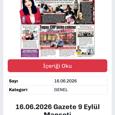
SAĞLIK
SPOR
TEKNOLOJİ
YAŞAM
YEREL YÖNETİMLER
İçeriği Oku
Sayı
16.06.2026
Kategori
GENEL
16.06.2026 Gazete 9 Eylül
Manşeti