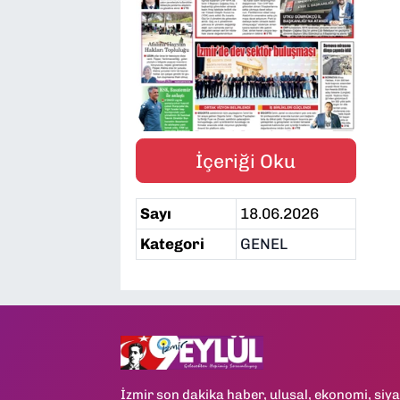
SAĞLIK
SPOR
TEKNOLOJİ
İçeriği Oku
YAŞAM
Sayı
18.06.2026
YEREL YÖNETİMLER
Kategori
GENEL
İzmir son dakika haber, ulusal, ekonomi, siya