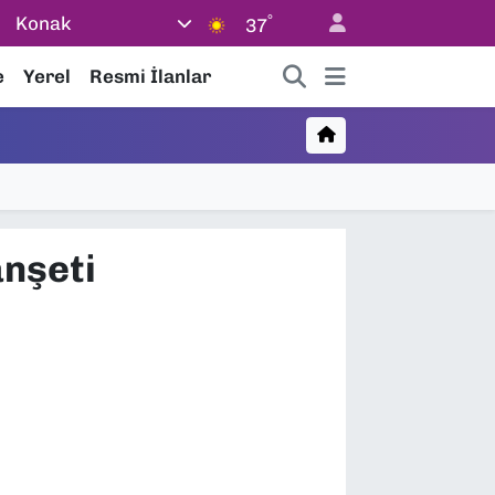
°
Konak
37
e
Yerel
Resmi İlanlar
anşeti