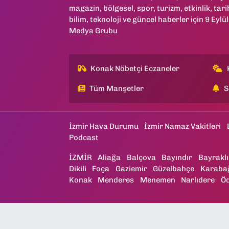
magazin, bölgesel, spor, turizm, etkinlik, tari
bilim, teknoloji ve güncel haberler için 9 Eylül
Medya Grubu
Konak Nöbetçi Eczaneler
Tüm Manşetler
S
İzmir Hava Durumu
İzmir Namaz Vakitleri
Podcast
İZMİR
Aliağa
Balçova
Bayındır
Bayraklı
Dikili
Foça
Gaziemir
Güzelbahçe
Karaba
Konak
Menderes
Menemen
Narlıdere
Ö