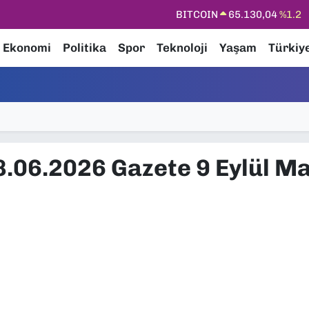
BITCOIN
65.130,04
%1.2
DOLAR
47,7106
%0.17
Ekonomi
Politika
Spor
Teknoloji
Yaşam
Türkiy
EURO
55,1652
%0.27
STERLİN
64,4046
%0.35
GRAM ALTIN
6618.49
%2.12
BİST100
13.773
%-19
8.06.2026 Gazete 9 Eylül M