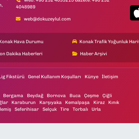
Web: +90 232 4633215 Gazete: +90 232
h,
4048989
web@dokuzeylul.com
Konak Hava Durumu
Konak Trafik Yoğunluk Hari
on Dakika Haberleri
Haber Arşivi
Lig Fikstürü
Genel Kullanım Koşulları
Künye
İletişim
Bergama
Beydağ
Bornova
Buca
Çeşme
Çiğli
ğlar
Karaburun
Karşıyaka
Kemalpaşa
Kiraz
Kınık
demiş
Seferihisar
Selçuk
Tire
Torbalı
Urla