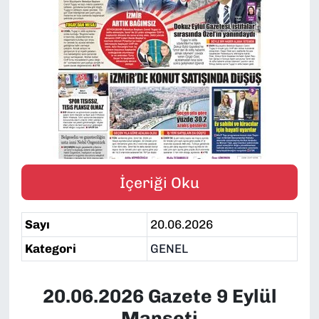
SAĞLIK
SPOR
TEKNOLOJİ
YAŞAM
YEREL YÖNETİMLER
İçeriği Oku
Sayı
20.06.2026
Kategori
GENEL
20.06.2026 Gazete 9 Eylül
Manşeti