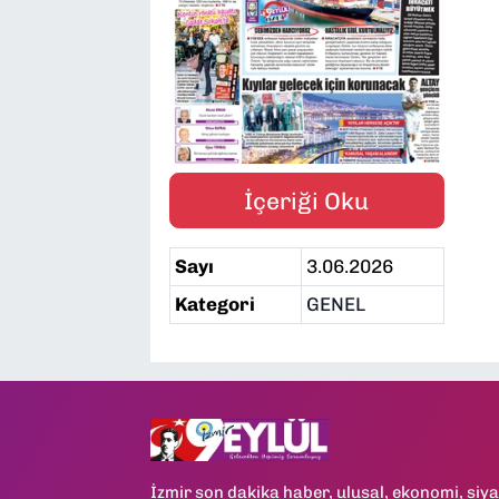
SAĞLIK
SPOR
TEKNOLOJİ
İçeriği Oku
YAŞAM
Sayı
3.06.2026
YEREL YÖNETİMLER
Kategori
GENEL
İzmir son dakika haber, ulusal, ekonomi, siya