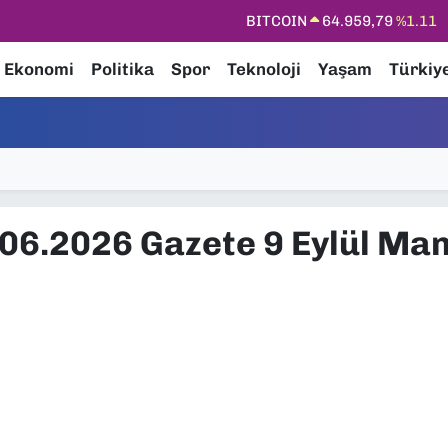
BITCOIN
64.959,79
%1.11
DOLAR
47,7436
%0.18
Ekonomi
Politika
Spor
Teknoloji
Yaşam
Türkiy
EURO
55,2510
%0.32
STERLİN
64,4811
%0.38
GRAM ALTIN
6660.55
%0.03
BİST100
13.779
%-14
.06.2026 Gazete 9 Eylül Man