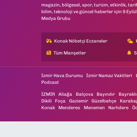
magazin, bölgesel, spor, turizm, etkinlik, tari
bilim, teknoloji ve güncel haberler için 9 Eylül
Medya Grubu
Konak Nöbetçi Eczaneler
Tüm Manşetler
S
İzmir Hava Durumu
İzmir Namaz Vakitleri
Podcast
İZMİR
Aliağa
Balçova
Bayındır
Bayraklı
Dikili
Foça
Gaziemir
Güzelbahçe
Karaba
Konak
Menderes
Menemen
Narlıdere
Ö