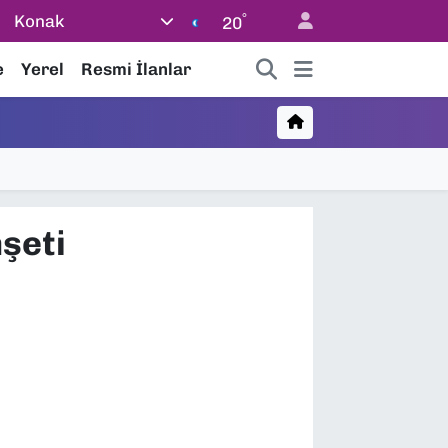
°
Konak
20
e
Yerel
Resmi İlanlar
şeti