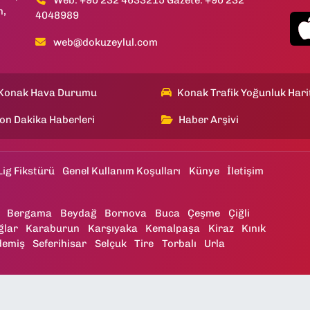
Web: +90 232 4633215 Gazete: +90 232
h,
4048989
web@dokuzeylul.com
Konak Hava Durumu
Konak Trafik Yoğunluk Hari
on Dakika Haberleri
Haber Arşivi
Lig Fikstürü
Genel Kullanım Koşulları
Künye
İletişim
Bergama
Beydağ
Bornova
Buca
Çeşme
Çiğli
ğlar
Karaburun
Karşıyaka
Kemalpaşa
Kiraz
Kınık
demiş
Seferihisar
Selçuk
Tire
Torbalı
Urla