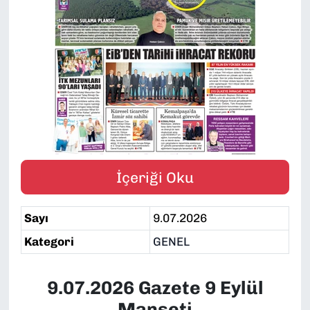
SAĞLIK
SPOR
TEKNOLOJİ
YAŞAM
YEREL YÖNETİMLER
İçeriği Oku
Sayı
9.07.2026
Kategori
GENEL
9.07.2026 Gazete 9 Eylül
Manşeti