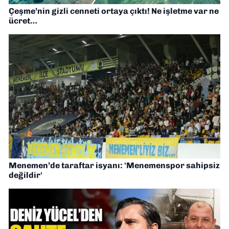
Çeşme’nin gizli cenneti ortaya çıktı! Ne işletme var ne
ücret…
Menemen’de taraftar isyanı: 'Menemenspor sahipsiz
değildir'