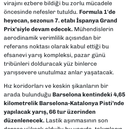
virajını ezbere bildiği bu zorlu mücadele
öncesinde nefesler tutuldu.
Formula 1'de
heyecan, sezonun 7. etabı İspanya Grand
Prix’siyle devam edecek.
Mühendislerin
aerodinamik verimlilik açısından bir
referans noktası olarak kabul ettiği bu
efsanevi yarış kompleksi, pazar günü
tribünleri dolduracak yüz binlerce
yarışsevere unutulmaz anlar yaşatacak.
Hız koridorları ve keskin şikanların bir
arada bulunduğu
Barselona kentindeki 4,65
kilometrelik Barselona-Katalonya Pisti’nde
yapılacak yarış, 66 tur üzerinden
düzenlenecek.
Lastik aşınmasının son
derece yüksek olduğu bu yapıda, takımların