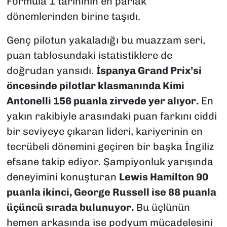
Formula 1 tarihinin en parlak
dönemlerinden birine taşıdı.
Genç pilotun yakaladığı bu muazzam seri,
puan tablosundaki istatistiklere de
doğrudan yansıdı.
İspanya Grand Prix’si
öncesinde pilotlar klasmanında Kimi
Antonelli 156 puanla zirvede yer alıyor.
En
yakın rakibiyle arasındaki puan farkını ciddi
bir seviyeye çıkaran lideri, kariyerinin en
tecrübeli dönemini geçiren bir başka İngiliz
efsane takip ediyor. Şampiyonluk yarışında
deneyimini konuşturan
Lewis Hamilton 90
puanla ikinci, George Russell ise 88 puanla
üçüncü sırada bulunuyor.
Bu üçlünün
hemen arkasında ise podyum mücadelesini