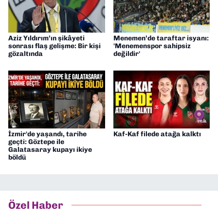
Aziz Yıldırım’ın şikâyeti
Menemen’de taraftar isyanı:
sonrası flaş gelişme: Bir kişi
'Menemenspor sahipsiz
gözaltında
değildir'
İzmir'de yaşandı, tarihe
Kaf-Kaf filede atağa kalktı
geçti: Göztepe ile
Galatasaray kupayı ikiye
böldü
Özel Haber