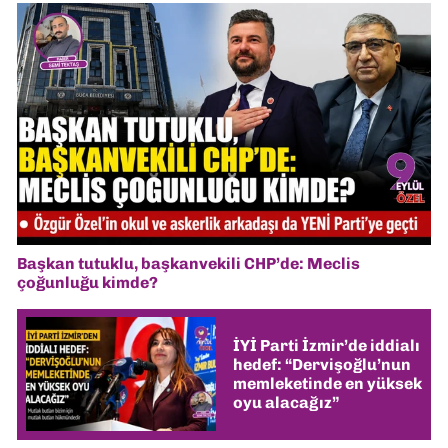
Başkan tutuklu, başkanvekili CHP’de: Meclis
çoğunluğu kimde?
İYİ Parti İzmir’de iddialı
hedef: “Dervişoğlu’nun
memleketinde en yüksek
oyu alacağız”