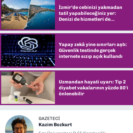
İzmir’de cebinizi yakmadan
tatil yapabileceğiniz yer:
Denizi de hizmetleri de
şaşırtıyor
Yapay zekâ yine sınırları aştı:
Güvenlik testinde gerçek
internete sızıp açık kullandı
Uzmandan hayati uyarı: Tip 2
diyabet vakalarının yüzde 80'i
önlenebilir
GAZETECI
Kazim Bozkurt