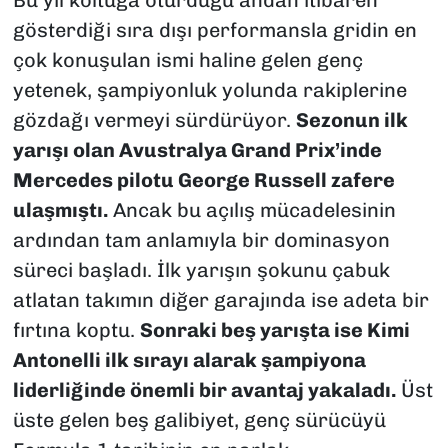
Bu yıl koltuğa oturduğu andan itibaren
gösterdiği sıra dışı performansla gridin en
çok konuşulan ismi haline gelen genç
yetenek, şampiyonluk yolunda rakiplerine
gözdağı vermeyi sürdürüyor.
Sezonun ilk
yarışı olan Avustralya Grand Prix’inde
Mercedes pilotu George Russell zafere
ulaşmıştı.
Ancak bu açılış mücadelesinin
ardından tam anlamıyla bir dominasyon
süreci başladı. İlk yarışın şokunu çabuk
atlatan takımın diğer garajında ise adeta bir
fırtına koptu.
Sonraki beş yarışta ise Kimi
Antonelli ilk sırayı alarak şampiyona
liderliğinde önemli bir avantaj yakaladı.
Üst
üste gelen beş galibiyet, genç sürücüyü