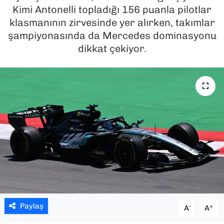
Kimi Antonelli topladığı 156 puanla pilotlar
SAĞLIK
klasmanının zirvesinde yer alırken, takımlar
şampiyonasında da Mercedes dominasyonu
SPOR
dikkat çekiyor.
TEKNOLOJİ
YAŞAM
YEREL YÖNETİMLER
Paylaş
-
+
A
A