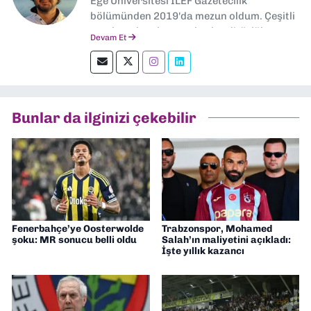
Ege Üniversitesi İLEF Gazetecilik
bölümünden 2019'da mezun oldum. Çeşitli
yerel ve ulusal gazetelerde editörlük,
Devam Et
muhabirlik yaptım. Teknoloji bloglarını
okumayı severim.
Bunlar da ilginizi çekebilir
Fenerbahçe’ye Oosterwolde
Trabzonspor, Mohamed
şoku: MR sonucu belli oldu
Salah’ın maliyetini açıkladı:
İşte yıllık kazancı