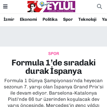
Resmi İlanlar
Konak Nöbetçi Eczaneler
İzmir
Ekonomi
Politika
Spor
Teknoloji
Y
BİLİM
Konak Hava Durumu
DÜNYA
Konak Trafik Yoğunluk Haritası
SPOR
EĞİTİM
Süper Lig Puan Durumu ve Fikstür
Formula 1’de sıradaki
EKONOMİ
Tüm Manşetler
durak İspanya
KÜLTÜR SANAT
Son Dakika Haberleri
Formula 1 Dünya Şampiyonası'nda heyecan
sezonun 7. yarışı olan İspanya Grand Prix'si
MAGAZİN
Haber Arşivi
ile devam ediyor. Barselona-Katalonya
Pisti'nde 66 tur üzerinden koşulacak dev
POLİTİKA
yarış öncesinde, Mercedes'in genç yıldızı