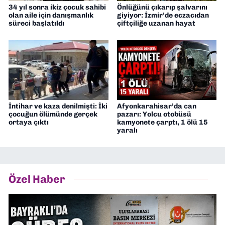
34 yıl sonra ikiz çocuk sahibi
Önlüğünü çıkarıp şalvarını
olan aile için danışmanlık
giyiyor: İzmir’de eczacıdan
süreci başlatıldı
çiftçiliğe uzanan hayat
İntihar ve kaza denilmişti: İki
Afyonkarahisar’da can
çocuğun ölümünde gerçek
pazarı: Yolcu otobüsü
ortaya çıktı
kamyonete çarptı, 1 ölü 15
yaralı
Özel Haber