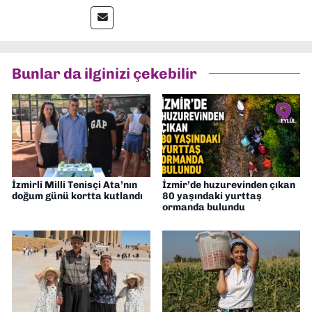
gazetelerinden Yeni Asır’da 36 yıl boyunca
muhabir, editör, müdür yardımcısı ve spor
müdürü olarak görev yaptım. Ayrıca Yeni
Asır TV’de 7 yıl boyunca programlar
hazırlayıp sundum. Şu anda Dokuz Eylül
Bunlar da ilginizi çekebilir
Gazetesi'nde editörlük yapıyorum
İzmirli Milli Tenisçi Ata’nın
İzmir’de huzurevinden çıkan
doğum günü kortta kutlandı
80 yaşındaki yurttaş
ormanda bulundu