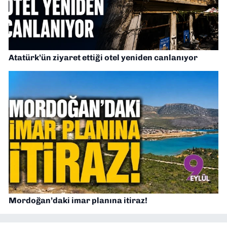
Atatürk’ün ziyaret ettiği otel yeniden canlanıyor
Mordoğan’daki imar planına itiraz!