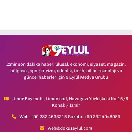
İzmir son dakika haber, ulusal, ekonomi, siyaset, magazin,
bölgesel, spor, turizm, etkinlik, tarih, bilim, teknoloji ve
güncel haberler için 9 Eylül Medya Grubu
Umur Bey mah., Liman cad, Havagazı Yerleşkesi No:16/6
Konak / İzmir
Web: +90 232 4633215 Gazete: +90 232 4048989
web@dokuzeylul.com