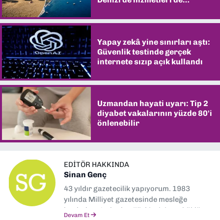
şaşırtıyor
Yapay zekâ yine sınırları aştı:
Güvenlik testinde gerçek
internete sızıp açık kullandı
Uzmandan hayati uyarı: Tip 2
diyabet vakalarının yüzde 80'i
önlenebilir
EDITÖR HAKKINDA
Sinan Genç
43 yıldır gazetecilik yapıyorum. 1983
yılında Milliyet gazetesinde mesleğe
başladım. Ardından Türkiye’nin en köklü
Devam Et