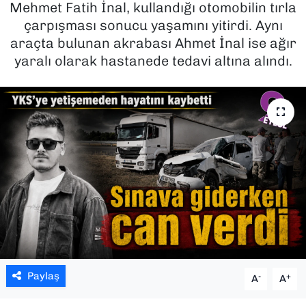
Mehmet Fatih İnal, kullandığı otomobilin tırla
çarpışması sonucu yaşamını yitirdi. Aynı
SAĞLIK
araçta bulunan akrabası Ahmet İnal ise ağır
yaralı olarak hastanede tedavi altına alındı.
SPOR
TEKNOLOJİ
YAŞAM
YEREL YÖNETİMLER
Paylaş
-
+
A
A