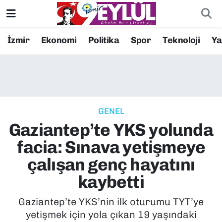
Resmi İlanlar
Konak Nöbetçi Eczaneler
İzmir
Ekonomi
Politika
Spor
Teknoloji
Y
BİLİM
Konak Hava Durumu
DÜNYA
Konak Trafik Yoğunluk Haritası
GENEL
EĞİTİM
Süper Lig Puan Durumu ve Fikstür
Gaziantep’te YKS yolunda
EKONOMİ
Tüm Manşetler
facia: Sınava yetişmeye
çalışan genç hayatını
KÜLTÜR SANAT
Son Dakika Haberleri
kaybetti
MAGAZİN
Haber Arşivi
Gaziantep’te YKS’nin ilk oturumu TYT’ye
yetişmek için yola çıkan 19 yaşındaki
POLİTİKA