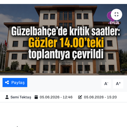
SAĞLIK
SPOR
TEKNOLOJİ
YAŞAM
YEREL YÖNETİMLER
Paylaş
-
+
A
A
Semi Tektaş
05.06.2026 - 12:46
05.06.2026 - 15:20