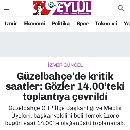
Resmi İlanlar
Konak Nöbetçi Eczaneler
İzmir
Ekonomi
Politika
Spor
Teknoloji
Y
BİLİM
Konak Hava Durumu
DÜNYA
Konak Trafik Yoğunluk Haritası
İZMİR GÜNCEL
EĞİTİM
Süper Lig Puan Durumu ve Fikstür
Güzelbahçe’de kritik
EKONOMİ
Tüm Manşetler
saatler: Gözler 14.00’teki
toplantıya çevrildi
KÜLTÜR SANAT
Son Dakika Haberleri
Güzelbahçe CHP İlçe Başkanlığı ve Meclis
MAGAZİN
Haber Arşivi
Üyeleri, başkanvekilini belirlemek üzere
bugün saat 14.00’te olağanüstü toplanacak.
POLİTİKA