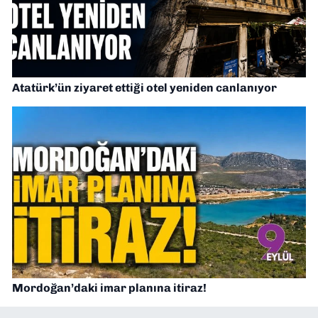
Atatürk’ün ziyaret ettiği otel yeniden canlanıyor
Mordoğan’daki imar planına itiraz!