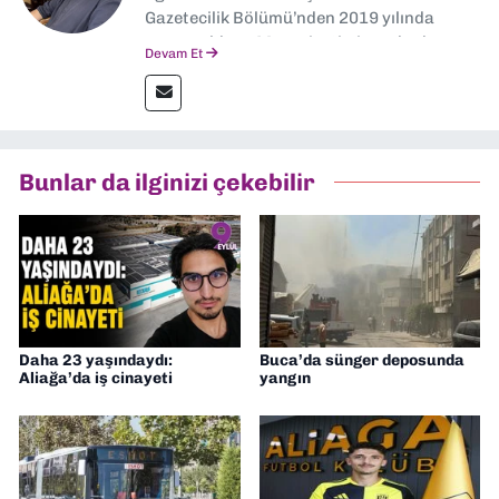
Gazetecilik Bölümü’nden 2019 yılında
mezun oldum. Mezuniyetimin ardından
Devam Et
Ekonomik Çözüm, Yeni İzmir ve İlkses
Gazetesi gibi yayınlarda görev alarak
gazetecilik kariyerime başladım. Şubat
2026’dan bu yana ise Dokuz Eylül
Gazetesi’nde politika ve ekonomi
Bunlar da ilginizi çekebilir
muhabirliği yapıyorum.
Daha 23 yaşındaydı:
Buca’da sünger deposunda
Aliağa’da iş cinayeti
yangın