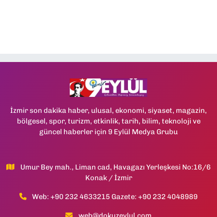
İzmir son dakika haber, ulusal, ekonomi, siyaset, magazin,
bölgesel, spor, turizm, etkinlik, tarih, bilim, teknoloji ve
güncel haberler için 9 Eylül Medya Grubu
Umur Bey mah., Liman cad, Havagazı Yerleşkesi No:16/6
Konak / İzmir
Web: +90 232 4633215 Gazete: +90 232 4048989
web@dokuzeylul.com