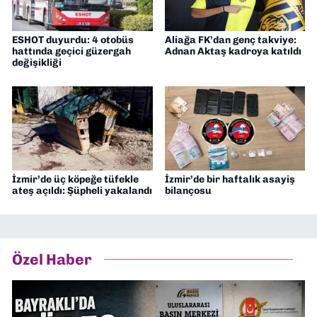
ESHOT duyurdu: 4 otobüs
Aliağa FK’dan genç takviye:
hattında geçici güzergah
Adnan Aktaş kadroya katıldı
değişikliği
İzmir’de üç köpeğe tüfekle
İzmir’de bir haftalık asayiş
ateş açıldı: Şüpheli yakalandı
bilançosu
Özel Haber