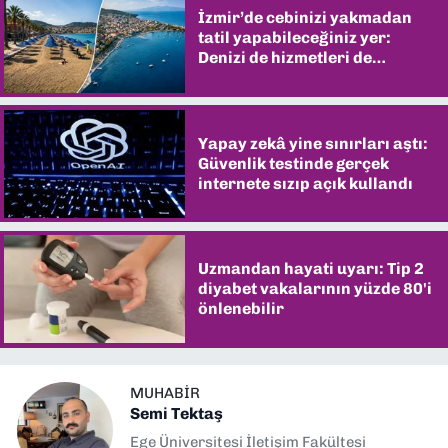
İzmir’de cebinizi yakmadan
tatil yapabileceğiniz yer:
Denizi de hizmetleri de
şaşırtıyor
Yapay zekâ yine sınırları aştı:
Güvenlik testinde gerçek
internete sızıp açık kullandı
Uzmandan hayati uyarı: Tip 2
diyabet vakalarının yüzde 80'i
önlenebilir
MUHABIR
Semi Tektaş
Ege Üniversitesi İletişim Fakültesi