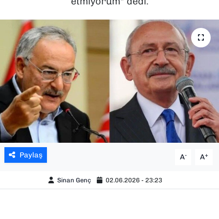
etmiyorum" dedi.
SAĞLIK
SPOR
TEKNOLOJİ
YAŞAM
YEREL YÖNETİMLER
Paylaş
-
+
A
A
Sinan Genç
02.06.2026 - 23:23