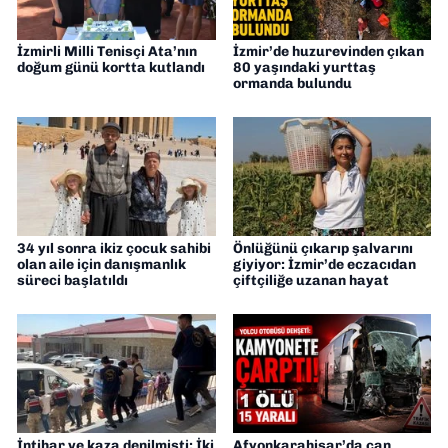
İzmirli Milli Tenisçi Ata’nın
İzmir’de huzurevinden çıkan
doğum günü kortta kutlandı
80 yaşındaki yurttaş
ormanda bulundu
34 yıl sonra ikiz çocuk sahibi
Önlüğünü çıkarıp şalvarını
olan aile için danışmanlık
giyiyor: İzmir’de eczacıdan
süreci başlatıldı
çiftçiliğe uzanan hayat
İntihar ve kaza denilmişti: İki
Afyonkarahisar’da can