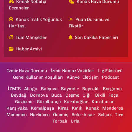
Konak Nöbetçi
Konak Hava Durumu
Eczaneler
Konak Trafik Yoğunluk
Puan Durumu ve
Haritası
Fikstür
Tüm Manşetler
Son Dakika Haberleri
Haber Arşivi
İzmir Hava Durumu
İzmir Namaz Vakitleri
Lig Fikstürü
Genel Kullanım Koşulları
Künye
İletişim
Podcast
İZMİR
Aliağa
Balçova
Bayındır
Bayraklı
Bergama
Beydağ
Bornova
Buca
Çeşme
Çiğli
Dikili
Foça
Gaziemir
Güzelbahçe
Karabağlar
Karaburun
Karşıyaka
Kemalpaşa
Kiraz
Kınık
Konak
Menderes
Menemen
Narlıdere
Ödemiş
Seferihisar
Selçuk
Tire
Torbalı
Urla