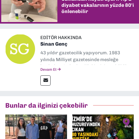
diyabet vakalarının yüzde 80'i
önlenebilir
EDITÖR HAKKINDA
Sinan Genç
43 yıldır gazetecilik yapıyorum. 1983
yılında Milliyet gazetesinde mesleğe
başladım. Ardından Türkiye’nin en köklü
Devam Et
gazetelerinden Yeni Asır’da 36 yıl boyunca
muhabir, editör, müdür yardımcısı ve spor
müdürü olarak görev yaptım. Ayrıca Yeni
Asır TV’de 7 yıl boyunca programlar
hazırlayıp sundum. Şu anda Dokuz Eylül
Bunlar da ilginizi çekebilir
Gazetesi'nde editörlük yapıyorum