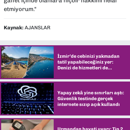
gaflet içinde olanlara hiçbir hakkımı helal
etmiyorum."
Kaynak:
AJANSLAR
İzmir’de cebinizi yakmadan
tatil yapabileceğiniz yer:
Denizi de hizmetleri de
şaşırtıyor
Yapay zekâ yine sınırları aştı:
Güvenlik testinde gerçek
internete sızıp açık kullandı
Uzmandan hayati uyarı: Tip 2