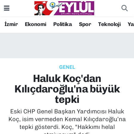
Resmi İlanlar
Konak Nöbetçi Eczaneler
İzmir
Ekonomi
Politika
Spor
Teknoloji
Y
BİLİM
Konak Hava Durumu
DÜNYA
Konak Trafik Yoğunluk Haritası
GENEL
EĞİTİM
Süper Lig Puan Durumu ve Fikstür
Haluk Koç'dan
EKONOMİ
Tüm Manşetler
Kılıçdaroğlu'na büyük
tepki
KÜLTÜR SANAT
Son Dakika Haberleri
Eski CHP Genel Başkan Yardımcısı Haluk
MAGAZİN
Haber Arşivi
Koç, isim vermeden Kemal Kılıçdaroğlu’na
tepki gösterdi. Koç, "Hakkımı helal
POLİTİKA