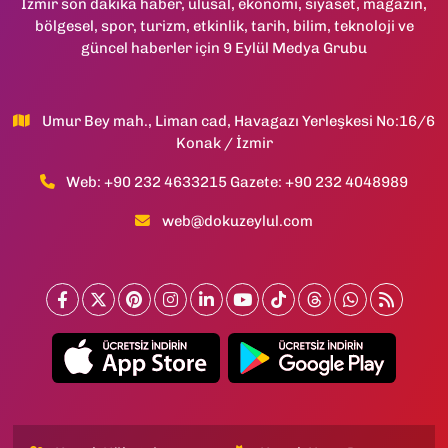
İzmir son dakika haber, ulusal, ekonomi, siyaset, magazin,
bölgesel, spor, turizm, etkinlik, tarih, bilim, teknoloji ve
güncel haberler için 9 Eylül Medya Grubu
Umur Bey mah., Liman cad, Havagazı Yerleşkesi No:16/6
Konak / İzmir
Web: +90 232 4633215 Gazete: +90 232 4048989
web@dokuzeylul.com