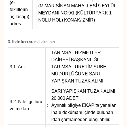
(e-
:
(MİMAR SİNAN MAHALLESİ 9 EYLÜL
tekliflerin
MEYDANI NO:9/1 (KÜLTÜRPARK 1
açılacağı)
NOLU HOL) KONAK/İZMİR)
adres
3- İhale konusu mal alımının
TARIMSAL HİZMETLER
DAİRESİ BAŞKANLIĞI
3.1. Adı
:
TARIMSAL ÜRETİM ŞUBE
MÜDÜRLÜĞÜNE SARI
YAPIŞKAN TUZAK ALIMI
SARI YAPIŞKAN TUZAK ALIMI
20.000 ADET
3.2. Niteliği, türü
:
Ayrıntılı bilgiye EKAP’ta yer alan
ve miktarı
ihale dokümanı içinde bulunan
idari şartnameden ulaşılabilir.