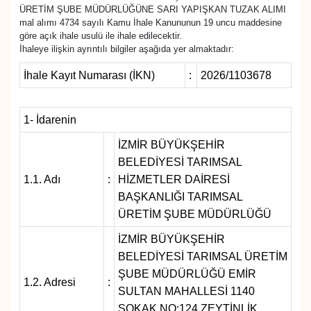
ÜRETİM ŞUBE MÜDÜRLÜĞÜNE SARI YAPIŞKAN TUZAK ALIMI
mal alımı 4734 sayılı Kamu İhale Kanununun 19 uncu maddesine
SAĞLIK
göre açık ihale usulü ile ihale edilecektir.
İhaleye ilişkin ayrıntılı bilgiler aşağıda yer almaktadır:
SPOR
İhale Kayıt Numarası (İKN)
:
2026/1103678
TEKNOLOJİ
1- İdarenin
YAŞAM
İZMİR BÜYÜKŞEHİR
BELEDİYESİ TARIMSAL
YEREL YÖNETİMLER
1.1. Adı
:
HİZMETLER DAİRESİ
BAŞKANLIĞI TARIMSAL
ÜRETİM ŞUBE MÜDÜRLÜĞÜ
İZMİR BÜYÜKŞEHİR
BELEDİYESİ TARIMSAL ÜRETİM
ŞUBE MÜDÜRLÜĞÜ EMİR
1.2. Adresi
:
SULTAN MAHALLESİ 1140
SOKAK NO:124 ZEYTİNLİK