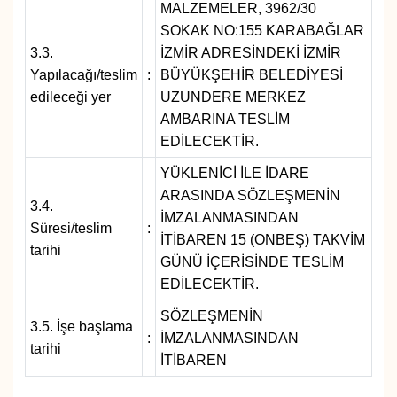
MALZEMELER, 3962/30
SOKAK NO:155 KARABAĞLAR
3.3.
İZMİR ADRESİNDEKİ İZMİR
Yapılacağı/teslim
:
BÜYÜKŞEHİR BELEDİYESİ
edileceği yer
UZUNDERE MERKEZ
AMBARINA TESLİM
EDİLECEKTİR.
YÜKLENİCİ İLE İDARE
ARASINDA SÖZLEŞMENİN
3.4.
İMZALANMASINDAN
Süresi/teslim
:
İTİBAREN 15 (ONBEŞ) TAKVİM
tarihi
GÜNÜ İÇERİSİNDE TESLİM
EDİLECEKTİR.
SÖZLEŞMENİN
3.5. İşe başlama
:
İMZALANMASINDAN
tarihi
İTİBAREN