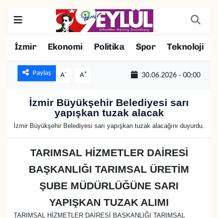
Resmi İlanlar
Konak Nöbetçi Eczaneler
İzmir
Ekonomi
Politika
Spor
Teknoloji
BİLİM
Konak Hava Durumu
Paylaş
-
+
A
A
30.06.2026 - 00:00
DÜNYA
Konak Trafik Yoğunluk Haritası
İzmir Büyükşehir Belediyesi sarı
yapışkan tuzak alacak
EĞİTİM
Süper Lig Puan Durumu ve Fikstür
İzmir Büyükşehir Belediyesi sarı yapışkan tuzak alacağını duyurdu.
EKONOMİ
Tüm Manşetler
TARIMSAL HİZMETLER DAİRESİ
KÜLTÜR SANAT
Son Dakika Haberleri
BAŞKANLIĞI TARIMSAL ÜRETİM
ŞUBE MÜDÜRLÜĞÜNE SARI
MAGAZİN
Haber Arşivi
YAPIŞKAN TUZAK ALIMI
POLİTİKA
TARIMSAL HİZMETLER DAİRESİ BAŞKANLIĞI TARIMSAL