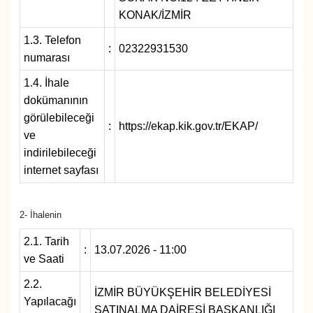
KONAK/İZMİR
1.3. Telefon
:
02322931530
numarası
1.4. İhale
dokümanının
görülebileceği
:
https://ekap.kik.gov.tr/EKAP/
ve
indirilebileceği
internet sayfası
2- İhalenin
2.1. Tarih
:
13.07.2026 - 11:00
ve Saati
2.2.
İZMİR BÜYÜKŞEHİR BELEDİYESİ
Yapılacağı
SATINALMA DAİRESİ BAŞKANLIĞI