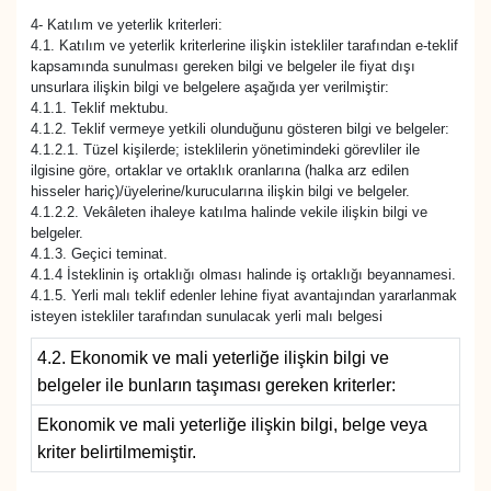
4- Katılım ve yeterlik kriterleri:
4.1. Katılım ve yeterlik kriterlerine ilişkin istekliler tarafından e-teklif
kapsamında sunulması gereken bilgi ve belgeler ile fiyat dışı
unsurlara ilişkin bilgi ve belgelere aşağıda yer verilmiştir:
4.1.1. Teklif mektubu.
4.1.2. Teklif vermeye yetkili olunduğunu gösteren bilgi ve belgeler:
4.1.2.1. Tüzel kişilerde; isteklilerin yönetimindeki görevliler ile
ilgisine göre, ortaklar ve ortaklık oranlarına (halka arz edilen
hisseler hariç)/üyelerine/kurucularına ilişkin bilgi ve belgeler.
4.1.2.2. Vekâleten ihaleye katılma halinde vekile ilişkin bilgi ve
belgeler.
4.1.3. Geçici teminat.
4.1.4 İsteklinin iş ortaklığı olması halinde iş ortaklığı beyannamesi.
4.1.5. Yerli malı teklif edenler lehine fiyat avantajından yararlanmak
isteyen istekliler tarafından sunulacak yerli malı belgesi
4.2. Ekonomik ve mali yeterliğe ilişkin bilgi ve
belgeler ile bunların taşıması gereken kriterler:
Ekonomik ve mali yeterliğe ilişkin bilgi, belge veya
kriter belirtilmemiştir.