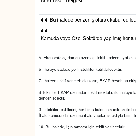
Büro Tescil Belgesi
4.4. Bu ihalede benzer iş olarak kabul edilece
4.4.1.
Kamuda veya Özel Sektörde yapılmış her türlü 
5- Ekonomik açıdan en avantajlı teklif sadece fiyat esas
6- İhaleye sadece yerli istekliler katılabilecektir.
7- İhaleye teklif verecek olanların, EKAP hesabına giri
8-Teklifler, EKAP üzerinden teklif mektubu ile ihaleye 
gönderilecektir.
9- İstekliler tekliflerini, her bir iş kaleminin miktarı il
İhale sonucunda, üzerine ihale yapılan istekliyle birim 
10- Bu ihalede, işin tamamı için teklif verilecektir.