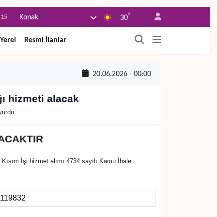
°
.15
Konak
30
.18
Yerel
Resmi İlanlar
.32
.38
20.06.2026 - 00:00
%0
ı hizmeti alacak
-14
yurdu.
NACAKTIR
Kısım İşi hizmet alımı 4734 sayılı Kamu İhale
1119832