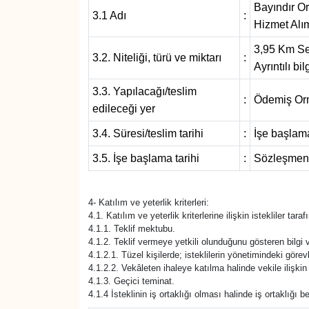
Bayındır O
3.1 Adı
:
Hizmet Alım
3,95 Km Se
3.2. Niteliği, türü ve miktarı
:
Ayrıntılı b
3.3. Yapılacağı/teslim
:
Ödemiş Orm
edileceği yer
3.4. Süresi/teslim tarihi
:
İşe başlama
3.5. İşe başlama tarihi
:
Sözleşmenin
4- Katılım ve yeterlik kriterleri:
4.1. Katılım ve yeterlik kriterlerine ilişkin istekliler ta
4.1.1. Teklif mektubu.
4.1.2. Teklif vermeye yetkili olunduğunu gösteren bilgi v
4.1.2.1. Tüzel kişilerde; isteklilerin yönetimindeki görevli
4.1.2.2. Vekâleten ihaleye katılma halinde vekile ilişkin 
4.1.3. Geçici teminat.
4.1.4 İsteklinin iş ortaklığı olması halinde iş ortaklığı