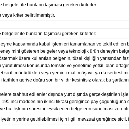
e belgeler ile bunların taşıması gereken kriterler:
 veya kriter belirtilmemiştir.
e belgeler ile bunların taşıması gereken kriterler:
sözleşme kapsamında kabul işlemleri tamamlanan ve teklif edile
ş deneyimini gösteren belgeler veya teknolojik ürün deneyim belge
göstermek üzere kullanılan belgenin, tüzel kişiliğin yarısından f
n yürütülmesi konusunda temsile ve yönetime yetkili olan ortağın
et sicili müdürlükleri veya yeminli mali müşavir ya da serbest mu
tarihten geriye doğru son bir yıldır kesintisiz olarak bu şartla
elere taahhüt edilenler dışında yurt dışında gerçekleştirilen işl
 195 inci maddesinin ikinci fıkrası gereğince pay çoğunluğuna da
 ve bu ilişkinin süresini tevsik eden belgelerin sunulması zorunl
yetinin yerine getirilebilmesi için ilgili mevzuat gereğince sicil, i