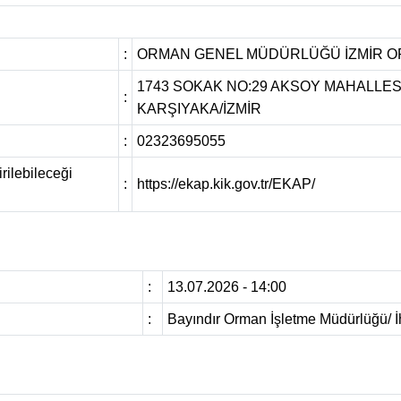
:
ORMAN GENEL MÜDÜRLÜĞÜ İZMİR 
1743 SOKAK NO:29 AKSOY MAHALLESİ
:
KARŞIYAKA/İZMİR
:
02323695055
rilebileceği
:
https://ekap.kik.gov.tr/EKAP/
:
13.07.2026 - 14:00
:
Bayındır Orman İşletme Müdürlüğü/ İ