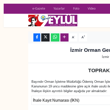
e-Gazete
Yazarlar
Foto
Video
Resmi İlanlar
Konak Nöbetçi Eczaneler
BİLİM
Konak Hava Durumu
-
+
A
A
DÜNYA
Konak Trafik Yoğunluk Haritası
İzmir Orman Gen
EĞİTİM
Süper Lig Puan Durumu ve Fikstür
İzmir
EKONOMİ
Tüm Manşetler
TOPRAK 
KÜLTÜR SANAT
Son Dakika Haberleri
Bayındır Orman İşletme Müdürlüğü Ödemiş Orman İşletme
Kanununun 19 uncu maddesine göre açık ihale usulü ile 
İhaleye ilişkin ayrıntılı bilgiler aşağıda yer almaktadır:
MAGAZİN
Haber Arşivi
İhale Kayıt Numarası (İKN)
POLİTİKA