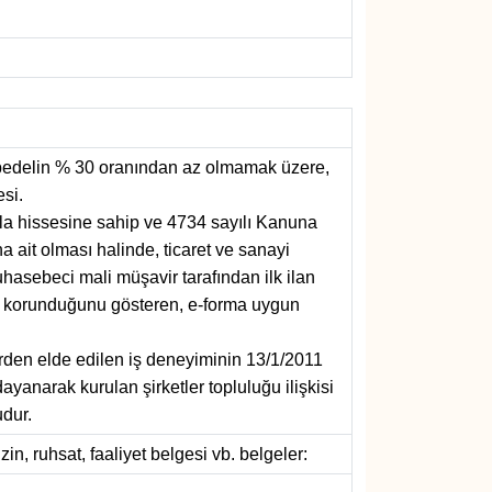
n bedelin % 30 oranından az olmamak üzere,
si.
azla hissesine sahip ve 4734 sayılı Kanuna
a ait olması halinde, ticaret ve sanayi
hasebeci mali müşavir tarafından ilk ilan
rın korunduğunu gösteren, e-forma uygun
erden elde edilen iş deneyiminin 13/1/2011
yanarak kurulan şirketler topluluğu ilişkisi
udur.
zin, ruhsat, faaliyet belgesi vb. belgeler: