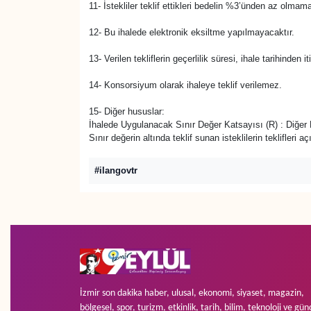
11- İstekliler teklif ettikleri bedelin %3’ünden az olmam
12- Bu ihalede elektronik eksiltme yapılmayacaktır.
13- Verilen tekliflerin geçerlilik süresi, ihale tarihinden
14- Konsorsiyum olarak ihaleye teklif verilemez.
15- Diğer hususlar:
İhalede Uygulanacak Sınır Değer Katsayısı (R) : Diğer 
Sınır değerin altında teklif sunan isteklilerin teklifleri 
#ilangovtr
İzmir son dakika haber, ulusal, ekonomi, siyaset, magazin,
bölgesel, spor, turizm, etkinlik, tarih, bilim, teknoloji ve gün