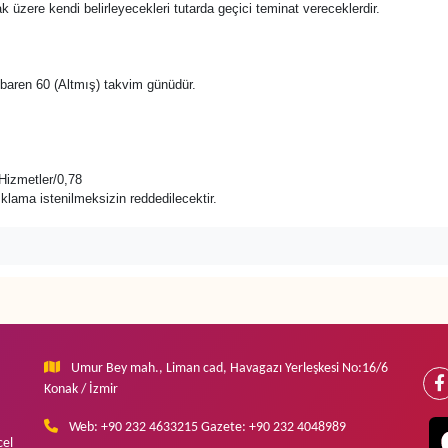
ak üzere kendi belirleyecekleri tutarda geçici teminat vereceklerdir.
 itibaren 60 (Altmış) takvim günüdür.
Hizmetler/0,78
açıklama istenilmeksizin reddedilecektir.
Umur Bey mah., Liman cad, Havagazı Yerleşkesi No:16/6
Konak / İzmir
Web: +90 232 4633215 Gazete: +90 232 4048989
cel