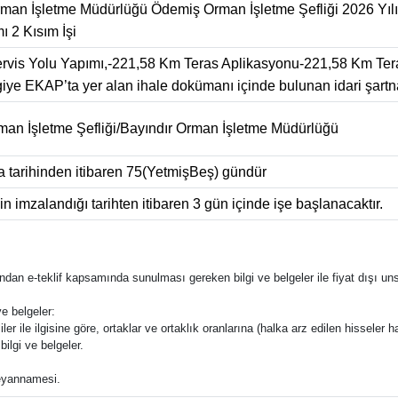
rman İşletme Müdürlüğü Ödemiş Orman İşletme Şefliği 2026 Yılı
ı 2 Kısım İşi
rvis Yolu Yapımı,-221,58 Km Teras Aplikasyonu-221,58 Km Ter
ilgiye EKAP’ta yer alan ihale dokümanı içinde bulunan idari şartn
an İşletme Şefliği/Bayındır Orman İşletme Müdürlüğü
 tarihinden itibaren 75(YetmişBeş) gündür
 imzalandığı tarihten itibaren 3 gün içinde işe başlanacaktır.
rafından e-teklif kapsamında sunulması gereken bilgi ve belgeler ile fiyat dışı uns
e belgeler:
ler ile ilgisine göre, ortaklar ve ortaklık oranlarına (halka arz edilen hisseler ha
bilgi ve belgeler.
 beyannamesi.