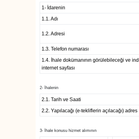
1- İdarenin
SAĞLIK
1.1. Adı
SPOR
1.2. Adresi
TEKNOLOJİ
1.3. Telefon numarası
YAŞAM
1.4. İhale dokümanının görülebileceği ve indi
internet sayfası
YEREL YÖNETİMLER
2- İhalenin
2.1. Tarih ve Saati
2.2. Yapılacağı (e-tekliflerin açılacağı) adres
3- İhale konusu hizmet alımının