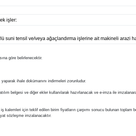
k işler:
suni tensil ve/veya ağaçlandırma işlerine ait makineli arazi hazı
ına göre belirlenecektir.
ş yaparak ihale dokümanını indirmeleri zorunludur.
katılım belgesi ve diğer ekler kullanılarak hazırlanacak ve e-imza ile imzalana
e bu iş kalemleri için teklif edilen birim fiyatların çarpımı sonucu bulunan toplam 
fiyat sözleşme imzalanacaktır.