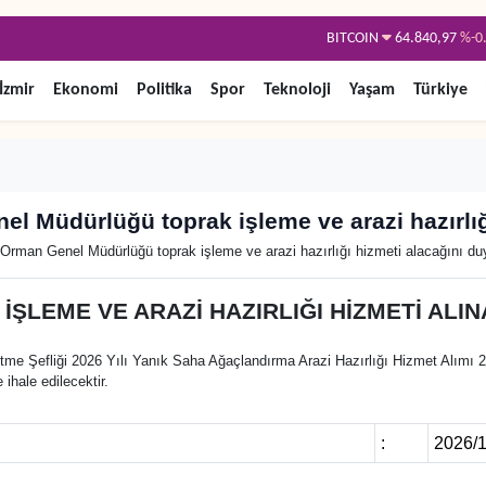
BITCOIN
64.840,97
%-0
DOLAR
47,7436
%0
İzmir
Ekonomi
Politika
Spor
Teknoloji
Yaşam
Türkiye
EURO
55,2510
%0
STERLİN
64,4811
%0
GRAM ALTIN
6660.55
el Müdürlüğü toprak işleme ve arazi hazırlığ
BİST100
13.779
%
 Orman Genel Müdürlüğü toprak işleme ve arazi hazırlığı hizmeti alacağını du
İŞLEME VE ARAZİ HAZIRLIĞI HİZMETİ ALI
 Şefliği 2026 Yılı Yanık Saha Ağaçlandırma Arazi Hazırlığı Hizmet Alımı 2 
ihale edilecektir.
:
2026/