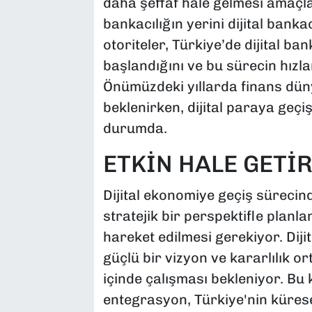
daha şeffaf hale gelmesi amaçl
bankacılığın yerini dijital bank
otoriteler, Türkiye’de dijital ban
başlandığını ve bu sürecin hız
Önümüzdeki yıllarda finans dün
beklenirken, dijital paraya geçi
durumda.
ETKİN HALE GETİ
Dijital ekonomiye geçiş sürecin
stratejik bir perspektifle planl
hareket edilmesi gerekiyor. Diji
güçlü bir vizyon ve kararlılık o
içinde çalışması bekleniyor. Bu
entegrasyon, Türkiye'nin küres