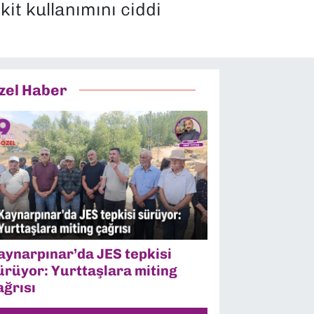
it kullanımını ciddi
zel Haber
aynarpınar’da JES tepkisi
ürüyor: Yurttaşlara miting
ağrısı