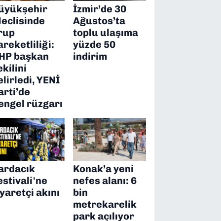
üyükşehir
İzmir’de 30
eclisinde
Ağustos’ta
rup
toplu ulaşıma
areketliliği:
yüzde 50
HP başkan
indirim
ekilini
elirledi, YENİ
arti’de
engel rüzgarı
ardacık
Konak’a yeni
estivali'ne
nefes alanı: 6
iyaretçi akını
bin
metrekarelik
park açılıyor