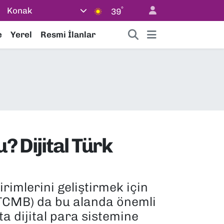
°
Konak
39
e
Yerel
Resmi İlanlar
 Dijital Türk
rimlerini geliştirmek için
TCMB) da bu alanda önemli
 dijital para sistemine