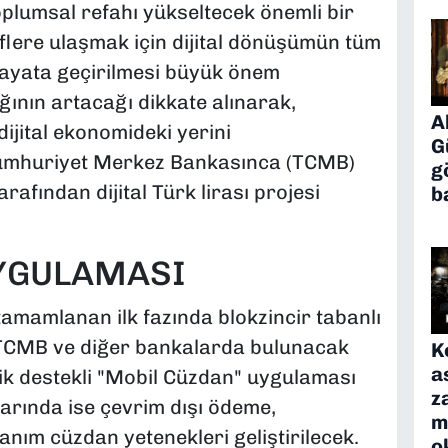
oplumsal refahı yükseltecek önemli bir
flere ulaşmak için dijital dönüşümün tüm
 hayata geçirilmesi büyük önem
ığının artacağı dikkate alınarak,
A
dijital ekonomideki yerini
G
Cumhuriyet Merkez Bankasınca (TCMB)
g
arafından dijital Türk lirası projesi
b
YGULAMASI
amamlanan ilk fazında blokzincir tabanlı
, TCMB ve diğer bankalarda bulunacak
K
a
mlik destekli "Mobil Cüzdan" uygulaması
z
zlarında ise çevrim dışı ödeme,
m
ım cüzdan yetenekleri geliştirilecek.
o