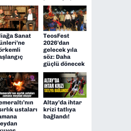
liağa Sanat
TeosFest
ünleri’ne
2026’dan
örkemli
gelecek yıla
aşlangıç
söz: Daha
güçlü dönecek
emeraltı’nın
Altay’da ihtar
sırlık ustaları
krizi tatlıya
amana
bağlandı!
eydan
kuyor