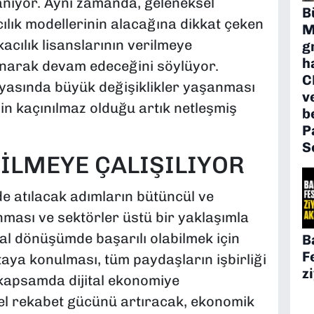
anıyor. Aynı zamanda, geleneksel
B
acılık modellerinin alacağına dikkat çeken
M
kacılık lisanslarının verilmeye
g
h
lanarak devam edeceğini söylüyor.
C
yasında büyük değişiklikler yaşanması
v
şin kaçınılmaz olduğu artık netleşmiş
b
P
S
RİLMEYE ÇALIŞILIYOR
de atılacak adımların bütüncül ve
anması ve sektörler üstü bir yaklaşımla
tal dönüşümde başarılı olabilmek için
B
F
rtaya konulması, tüm paydaşların işbirliği
z
 kapsamda dijital ekonomiye
el rekabet gücünü artıracak, ekonomik