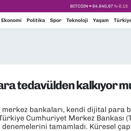
DOLAR
47,7436
%0.18
EURO
55,2510
%0.32
Ekonomi
Politika
Spor
Teknoloji
Yaşam
Türkiy
STERLİN
64,4811
%0.38
GRAM ALTIN
6660.55
%0
BİST100
13.779
%-14
BITCOIN
64.840,97
%-0.15
ra tedavülden kalkıyor mu?
merkez bankaları, kendi dijital para bi
 Türkiye Cumhuriyet Merkez Bankası (
 denemelerini tamamladı. Küresel çapta