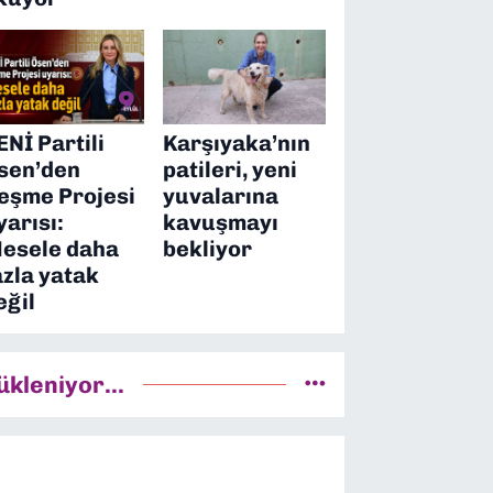
ENİ Partili
Karşıyaka’nın
sen’den
patileri, yeni
eşme Projesi
yuvalarına
yarısı:
kavuşmayı
esele daha
bekliyor
azla yatak
eğil
ükleniyor...