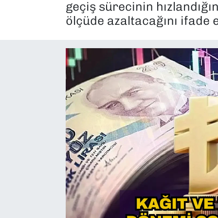
geçiş sürecinin hızlandığın
SAĞLIK
ölçüde azaltacağını ifade 
SPOR
TEKNOLOJİ
YAŞAM
YEREL YÖNETİMLER