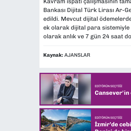
Kavram ispatı çalışmasının ta
Bankası Dijital Türk Lirası Ar-G
edildi. Mevcut dijital ödemeler
ek olarak dijital para sistemiyl
olarak anlık ve 7 gün 24 saat d
Kaynak:
AJANSLAR
EDITÖRÜN SEÇTIĞI
Cansever'in
EDITÖRÜN SEÇTIĞI
İzmir’de ceb