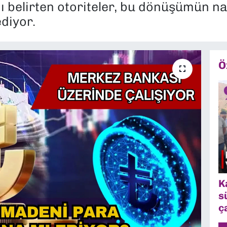
ı belirten otoriteler, bu dönüşümün nak
ediyor.
Ö
K
s
ç