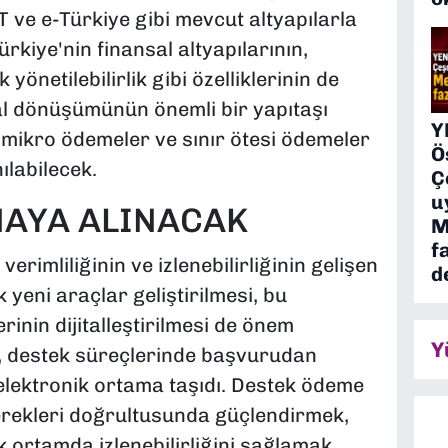
ST ve e-Türkiye gibi mevcut altyapılarla
kiye'nin finansal altyapılarının,
 yönetilebilirlik gibi özelliklerinin de
tal dönüşümünün önemli bir yapıtaşı
Y
r, mikro ödemeler ve sınır ötesi ödemeler
Ö
ılabilecek.
Ç
u
AYA ALINACAK
M
f
verimliliğinin ve izlenebilirliğinin gelişen
d
k yeni araçlar geliştirilmesi, bu
nin dijitalleştirilmesi de önem
Y
 destek süreçlerinde başvurudan
lektronik ortama taşıdı. Destek ödeme
gerekleri doğrultusunda güçlendirmek,
 ortamda izlenebilirliğini sağlamak