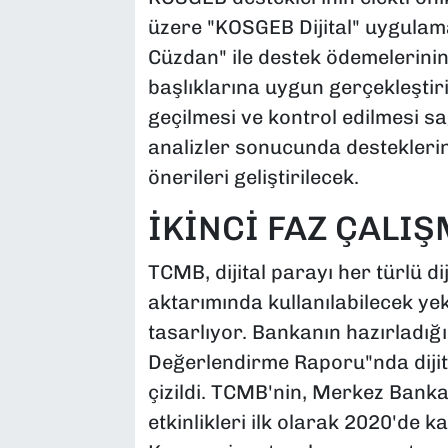
üzere "KOSGEB Dijital" uygulama
Cüzdan" ile destek ödemelerinin
başlıklarına uygun gerçekleşti
geçilmesi ve kontrol edilmesi s
analizler sonucunda desteklerin
önerileri geliştirilecek.
İKİNCİ FAZ ÇALI
TCMB, dijital parayı her türlü di
aktarımında kullanılabilecek ye
tasarlıyor. Bankanın hazırladığı 
Değerlendirme Raporu"nda dijital
çizildi. TCMB'nin, Merkez Bankas
etkinlikleri ilk olarak 2020'de k