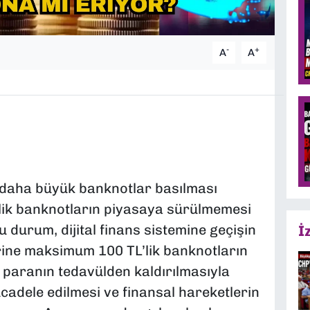
-
+
A
A
 daha büyük banknotlar basılması
’lik banknotların piyasaya sürülmemesi
u durum, dijital finans sistemine geçişin
İ
rine maksimum 100 TL’lik banknotların
ıt paranın tedavülden kaldırılmasıyla
ücadele edilmesi ve finansal hareketlerin