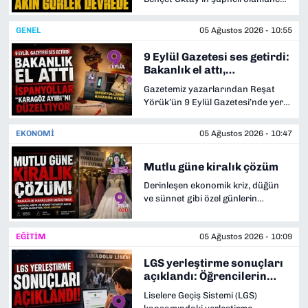
ilişkin tartışmalar sürerken Adalet
SAĞLIK
Bakanı Akın Gürlek, Oktay’ın
GENEL
05 Ağustos 2026 - 10:55
ailesiyle bir araya gelecek. Aile,
olayda FETÖ bağlantısı
9 Eylül Gazetesi ses getirdi:
SPOR
bulunduğunu savunarak dosyanın
Bakanlık el attı,
yeniden ve kapsamlı şekilde
İspanyollar "Karagöz
Gazetemiz yazarlarından Reşat
incelenmesini talep ediyor.
TEKNOLOJİ
Ayıbı"nı düzeltiyor
Yörük’ün 9 Eylül Gazetesi’nde yer
alan “İspanyolların Karagöz Ayıbı”
başlıklı yazısı ses getirdi.
YAŞAM
EKONOMİ
05 Ağustos 2026 - 10:47
Bakanlığın devreye girmesinin
ardından İspanya'daki Karagöz
YEREL YÖNETİMLER
Mutlu güne kiralık çözüm
ayıbı düzeltilecek.
Derinleşen ekonomik kriz, düğün
ve sünnet gibi özel günlerin
alışkanlıklarını da değiştirdi.
Gelinlikten abiyeye, kaftandan
EĞİTİM
05 Ağustos 2026 - 10:09
sünnet kıyafetine kadar pek çok
ürün, yaşanan pahalılık nedeniyle
LGS yerleştirme sonuçları
artık satın alınmıyor, kiralanıyor.
açıklandı: Öğrencilerin
“Pandemide bile işler bu kadar
yüzde 93,56’sı tercihlerine
kötü değildi” değerlendirmesini
Liselere Geçiş Sistemi (LGS)
yerleşti
yapan Kemeraltı esnafı, satışların