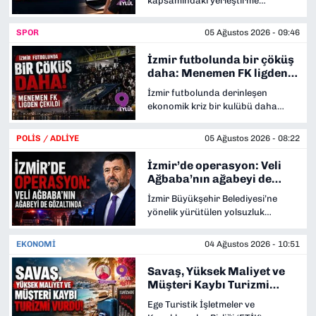
kapsamındaki yerleştirme
adeta durma noktasına geldiğini,
sonuçları erişime açıldı. İlk
işlerini yüzde 80’inin kiralama
yerleştirme döneminde tercih
SPOR
05 Ağustos 2026 - 09:46
üzerinden sürdüğünü anlattı.
yapan 1 milyon 29 bin 595
öğrencinin yüzde 93,56’sı bir okula
İzmir futbolunda bir çöküş
yerleşti. Yerleştirmeye esas birinci
daha: Menemen FK ligden
nakil başvuruları ise 5-7 Ağustos
çekildi
İzmir futbolunda derinleşen
tarihleri arasında yapılacak.
ekonomik kriz bir kulübü daha
sahadan kopardı. Altınordu’nun
ardından TFF 2. Lig temsilcisi
POLİS / ADLİYE
05 Ağustos 2026 - 08:22
Menemen FK da ligden çekilme
kararı aldı. Kulüp Başkanı Bilgin
İzmir’de operasyon: Veli
Tokul, destek çağrılarının
Ağbaba’nın ağabeyi de
karşılıksız kaldığını belirterek
gözaltında
İzmir Büyükşehir Belediyesi’ne
kararın “acı bir zorunluluk”
yönelik yürütülen yolsuzluk
olduğunu söyledi.
soruşturmasında yeni bir
operasyon düzenlendi.
EKONOMİ
04 Ağustos 2026 - 10:51
Soruşturma kapsamında Yeni
Parti Malatya Milletvekili Veli
Savaş, Yüksek Maliyet ve
Ağbaba’nın ağabeyi Hür Ağbaba
Müşteri Kaybı Turizmi
ile bir şüpheli daha gözaltına alındı.
Vurdu
Ege Turistik İşletmeler ve
Şüphelilerin, daha önce