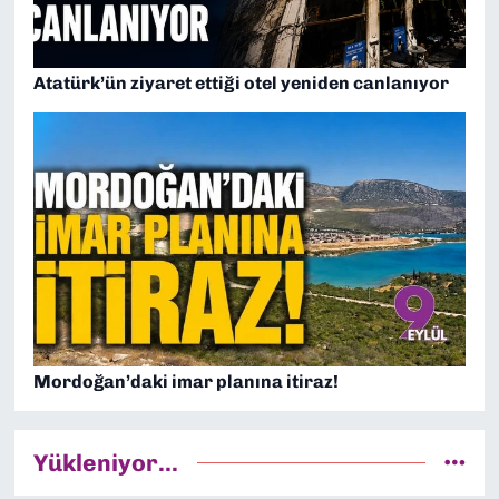
Atatürk’ün ziyaret ettiği otel yeniden canlanıyor
Mordoğan’daki imar planına itiraz!
Yükleniyor...