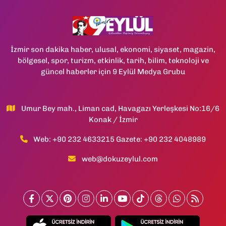
İzmir son dakika haber, ulusal, ekonomi, siyaset, magazin,
bölgesel, spor, turizm, etkinlik, tarih, bilim, teknoloji ve
güncel haberler için 9 Eylül Medya Grubu
Umur Bey mah., Liman cad, Havagazı Yerleşkesi No:16/6
Konak / İzmir
Web: +90 232 4633215 Gazete: +90 232 4048989
web@dokuzeylul.com