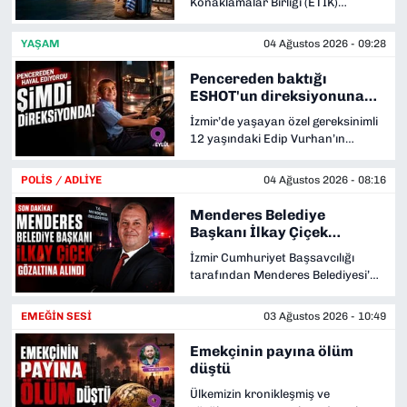
Konaklamalar Birliği (ETİK)
tutuklanan Egeşehir Genel
Başkanı ve TÜROFED Başkan
Müdürü Süleyman Ekinci ile
Yardımcısı Mehmet İşler, bölge
bağlantılı oldukları iddia edildi.
YAŞAM
04 Ağustos 2026 - 09:28
turizmcilerinin yaşadığı derin krizi
açıklayarak yetkililere çağrıda
Pencereden baktığı
bulundu. İşler; yüksek maliyetler,
ESHOT'un direksiyonuna
ağır yönetmelikler, personel krizi
geçti
İzmir’de yaşayan özel gereksinimli
ve Kapıda Vize uygulamasıyla
12 yaşındaki Edip Vurhan’ın
Yunan adalarına kaçan turist
ESHOT otobüs şoförü olma hayali
potansiyeli nedeniyle Ege
gerçek oldu. Şoför üniformasını
turizminin zor günler geçirdiğini
POLİS / ADLİYE
04 Ağustos 2026 - 08:16
giyip çok sevdiği otobüsün
söyledi.
direksiyonuna geçen Edip, ailesiyle
Menderes Belediye
birlikte unutamayacağı bir gün
Başkanı İlkay Çiçek
yaşadı.
gözaltına alındı
İzmir Cumhuriyet Başsavcılığı
tarafından Menderes Belediyesi’ne
yönelik yürütülen rüşvet ve irtikap
soruşturması kapsamında
EMEĞİN SESİ
03 Ağustos 2026 - 10:49
düzenlenen operasyonda, Belediye
Başkanı İlkay Çiçek’in de
Emekçinin payına ölüm
aralarında bulunduğu 13 kişi
düştü
gözaltına alındı.
Ülkemizin kronikleşmiş ve