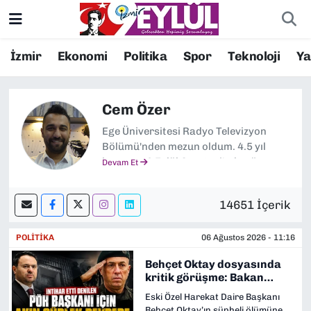
Resmi İlanlar
Konak Nöbetçi Eczaneler
İzmir
Ekonomi
Politika
Spor
Teknoloji
Y
BİLİM
Konak Hava Durumu
Cem Özer
DÜNYA
Konak Trafik Yoğunluk Haritası
Ege Üniversitesi Radyo Televizyon
Bölümü'nden mezun oldum. 4.5 yıl
EĞİTİM
Süper Lig Puan Durumu ve Fikstür
boyunca 9 Eylül Gazetesi'nde görev
Devam Et
aldıktan sonra 5 ay gibi bir süreyle
özel bir hastanede Kurumsal İletişim
EKONOMİ
Tüm Manşetler
14651 İçerik
Uzmanı olarak çalıştım.
www.dokuzeylul.com'a sorumlu yazı
KÜLTÜR SANAT
Son Dakika Haberleri
işleri müdürü olarak geri döndüm.
POLİTİKA
06 Ağustos 2026 - 11:16
Behçet Oktay dosyasında
MAGAZİN
Haber Arşivi
kritik görüşme: Bakan
Gürlek aileyle buluşuyor
Eski Özel Harekat Daire Başkanı
POLİTİKA
Behçet Oktay’ın şüpheli ölümüne