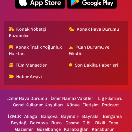
Konak Nöbetçi
Konak Hava Durumu
Eczaneler
Konak Trafik Yoğunluk
Puan Durumu ve
Haritası
Fikstür
Tüm Manşetler
Son Dakika Haberleri
Haber Arşivi
İzmir Hava Durumu
İzmir Namaz Vakitleri
Lig Fikstürü
Genel Kullanım Koşulları
Künye
İletişim
Podcast
İZMİR
Aliağa
Balçova
Bayındır
Bayraklı
Bergama
Beydağ
Bornova
Buca
Çeşme
Çiğli
Dikili
Foça
Gaziemir
Güzelbahçe
Karabağlar
Karaburun