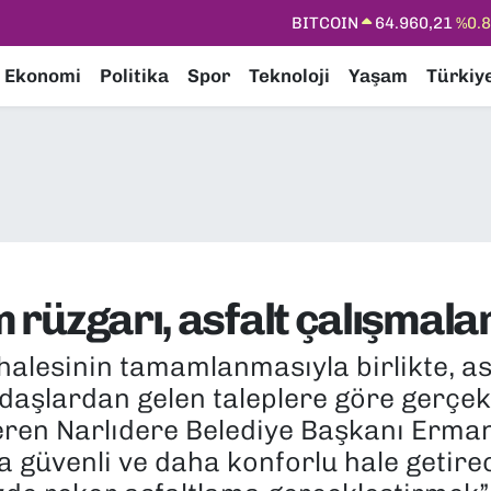
DOLAR
47,7436
%0.
EURO
55,2510
%0.
Ekonomi
Politika
Spor
Teknoloji
Yaşam
Türkiy
STERLİN
64,4811
%0.
GRAM ALTIN
6648.99
%2.
BİST100
13.773
%-
BITCOIN
64.960,21
%0.
 rüzgarı, asfalt çalışmalar
 ihalesinin tamamlanmasıyla birlikte, a
daşlardan gelen taleplere göre gerçekl
veren Narlıdere Belediye Başkanı Erman
a güvenli ve daha konforlu hale getire