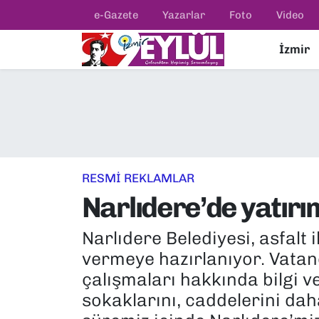
e-Gazete
Yazarlar
Foto
Video
İzmir
Resmi İlanlar
Konak Nöbetçi Eczaneler
BİLİM
Konak Hava Durumu
DÜNYA
Konak Trafik Yoğunluk Haritası
EĞİTİM
Süper Lig Puan Durumu ve Fikstür
RESMİ REKLAMLAR
Narlıdere’de yatırım
EKONOMİ
Tüm Manşetler
Narlıdere Belediyesi, asfalt
KÜLTÜR SANAT
Son Dakika Haberleri
vermeye hazırlanıyor. Vatan
MAGAZİN
Haber Arşivi
çalışmaları hakkında bilgi 
sokaklarını, caddelerini dah
POLİTİKA