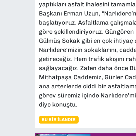
yaptıkları asfalt ihalesini tamaml
Başkanı Erman Uzun, “Narlıdere’mi
başlatıyoruz. Asfaltlama çalışmala
göre şekillendiriyoruz. Güngören 
Gülmüş Sokak gibi en çok ihtiyaç
Narlıdere'mizin sokaklarını, cadd
getireceğiz. Hem trafik akışını ra
sağlayacağız. Zaten daha önce Büy
Mithatpaşa Caddemiz, Gürler Cadd
ana arterlerde ciddi bir asfaltlam
görev süremiz içinde Narlıdere’m
diye konuştu.
BU BIR İLANDIR