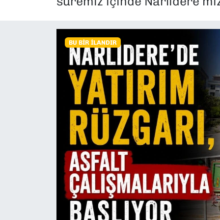
süremiz içinde Narlıdere’mi
SAĞLIK
SPOR
BU BIR İLANDIR
TEKNOLOJİ
YAŞAM
YEREL YÖNETİMLER