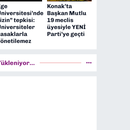
Ege
Konak’ta
Üniversitesi’nde
Başkan Mutlu
izin” tepkisi:
19 meclis
Üniversiteler
üyesiyle YENİ
yasaklarla
Parti’ye geçti
yönetilemez
Yükleniyor...