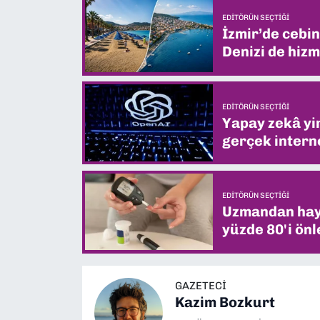
EDITÖRÜN SEÇTIĞI
İzmir’de cebin
Denizi de hizm
EDITÖRÜN SEÇTIĞI
Yapay zekâ yin
gerçek interne
EDITÖRÜN SEÇTIĞI
Uzmandan hayat
yüzde 80'i önl
GAZETECI
Kazim Bozkurt