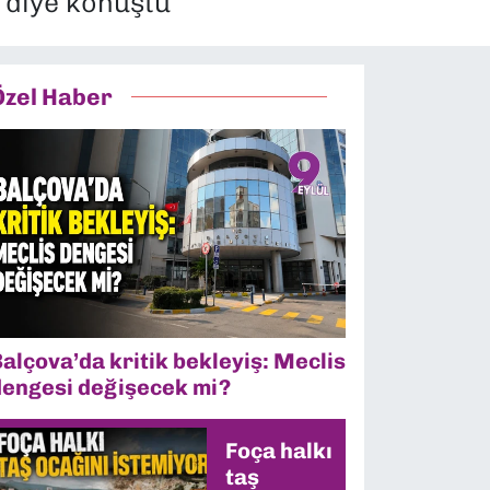
 diye konuştu
Özel Haber
alçova’da kritik bekleyiş: Meclis
dengesi değişecek mi?
Foça halkı
taş