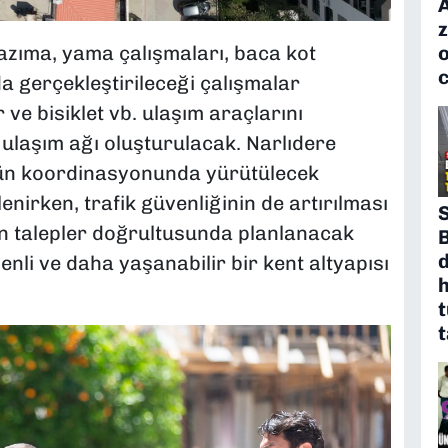
z
 kazıma, yama çalışmaları, baca kot
o
a gerçekleştirileceği çalışmalar
ve bisiklet vb. ulaşım araçlarını
 ulaşım ağı oluşturulacak. Narlıdere
nün koordinasyonunda yürütülecek
enirken, trafik güvenliğinin de artırılması
S
n talepler doğrultusunda planlanacak
d
nli ve daha yaşanabilir bir kent altyapısı
t