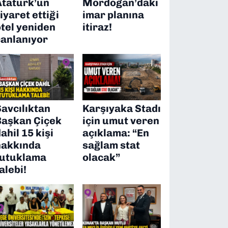
Atatürk’ün
Mordoğan’daki
iyaret ettiği
imar planına
tel yeniden
itiraz!
canlanıyor
avcılıktan
Karşıyaka Stadı
Başkan Çiçek
için umut veren
ahil 15 kişi
açıklama: “En
hakkında
sağlam stat
tutuklama
olacak”
alebi!