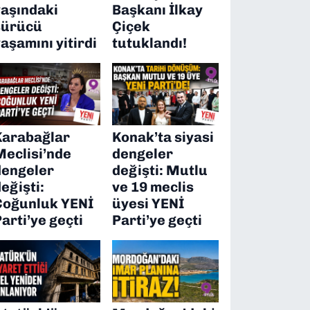
yaşındaki
Başkanı İlkay
sürücü
Çiçek
aşamını yitirdi
tutuklandı!
Karabağlar
Konak’ta siyasi
Meclisi’nde
dengeler
dengeler
değişti: Mutlu
eğişti:
ve 19 meclis
Çoğunluk YENİ
üyesi YENİ
arti’ye geçti
Parti’ye geçti