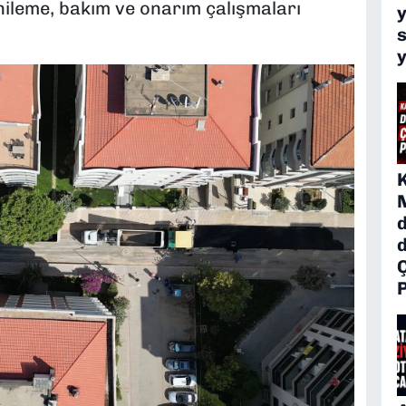
nileme, bakım ve onarım çalışmaları
y
d
P