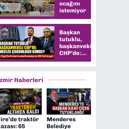
ocağını
istemiyor
Başkan
tutuklu,
başkanvekili
CHP’de:
Meclis
çoğunluğu
kimde?
İzmir Haberleri
ire’de traktör
Menderes
azası: 65
Belediye