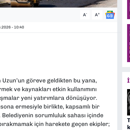
-
+
A
A
.2026 - 10:40
 Uzun’un göreve geldikten bu yana,
rmek ve kaynakları etkin kullanımını
şmalar yeni yatırımlara dönüşüyor.
 sona ermesiyle birlikte, kapsamlı bir
. Belediyenin sorumluluk sahası içinde
T
 bırakmamak için harekete geçen ekipler;
k