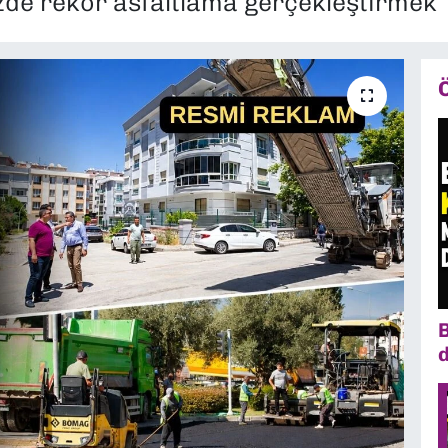
zde rekor asfaltlama gerçekleştirmek”
B