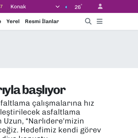
°
Konak
18
26
32
e
Yerel
Resmi İlanlar
38
59
19
87
ıyla başlıyor
sfaltlama çalışmalarına hız
eştirilecek asfaltlama
 Uzun, “Narlıdere'mizin
ceğiz. Hedefimiz kendi görev