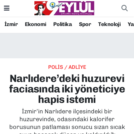
Resmi İlanlar
Konak Nöbetçi Eczaneler
İzmir
Ekonomi
Politika
Spor
Teknoloji
Y
BİLİM
Konak Hava Durumu
DÜNYA
Konak Trafik Yoğunluk Haritası
POLİS / ADLİYE
EĞİTİM
Süper Lig Puan Durumu ve Fikstür
Narlıdere’deki huzurevi
EKONOMİ
Tüm Manşetler
faciasında iki yöneticiye
hapis istemi
KÜLTÜR SANAT
Son Dakika Haberleri
İzmir’in Narlıdere ilçesindeki bir
MAGAZİN
Haber Arşivi
huzurevinde, odasındaki kalorifer
borusunun patlaması sonucu sızan sıcak
POLİTİKA