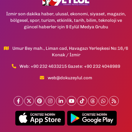
İzmir son dakika haber, ulusal, ekonomi, siyaset, magazin,
bölgesel, spor, turizm, etkinlik, tarih, bilim, teknoloji ve
güncel haberler için 9 Eylül Medya Grubu
Umur Bey mah., Liman cad, Havagazı Yerleşkesi No:16/6
Konak / İzmir
Web: +90 232 4633215 Gazete: +90 232 4048989
web@dokuzeylul.com