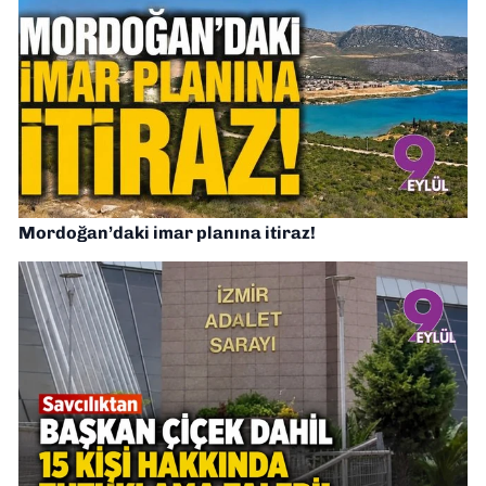
Mordoğan’daki imar planına itiraz!