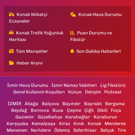
Konak Nöbetçi
Konak Hava Durumu
Eczaneler
Konak Trafik Yoğunluk
Puan Durumu ve
Haritası
Fikstür
Tüm Manşetler
Son Dakika Haberleri
Haber Arşivi
İzmir Hava Durumu
İzmir Namaz Vakitleri
Lig Fikstürü
Genel Kullanım Koşulları
Künye
İletişim
Podcast
İZMİR
Aliağa
Balçova
Bayındır
Bayraklı
Bergama
Beydağ
Bornova
Buca
Çeşme
Çiğli
Dikili
Foça
Gaziemir
Güzelbahçe
Karabağlar
Karaburun
Karşıyaka
Kemalpaşa
Kiraz
Kınık
Konak
Menderes
Menemen
Narlıdere
Ödemiş
Seferihisar
Selçuk
Tire