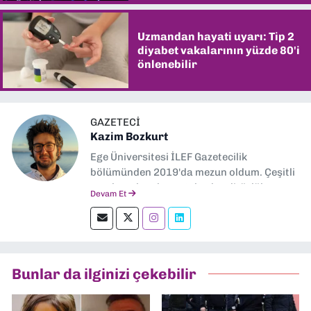
Uzmandan hayati uyarı: Tip 2
diyabet vakalarının yüzde 80'i
önlenebilir
GAZETECI
Kazim Bozkurt
Ege Üniversitesi İLEF Gazetecilik
bölümünden 2019'da mezun oldum. Çeşitli
yerel ve ulusal gazetelerde editörlük,
Devam Et
muhabirlik yaptım. Teknoloji bloglarını
okumayı severim.
Bunlar da ilginizi çekebilir