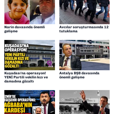
Narin davasında önemli
Avcılar soruşturmasında 12
gelişme
tutuklama
Kuşadası'na operasyon!
Antalya BŞB davasında
YENİ Partili vekilin kızı ve
önemli gelişme
damadına gözaltı