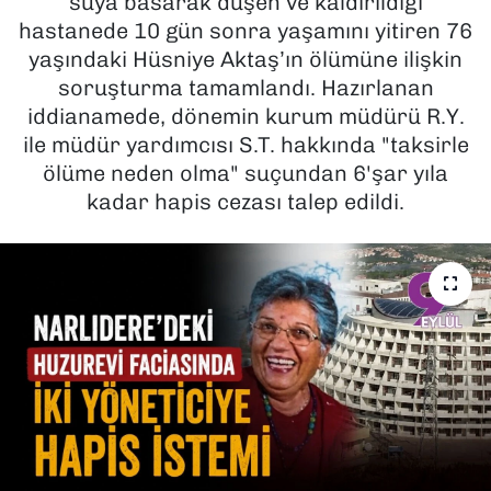
suya basarak düşen ve kaldırıldığı
hastanede 10 gün sonra yaşamını yitiren 76
SAĞLIK
yaşındaki Hüsniye Aktaş’ın ölümüne ilişkin
soruşturma tamamlandı. Hazırlanan
SPOR
iddianamede, dönemin kurum müdürü R.Y.
ile müdür yardımcısı S.T. hakkında "taksirle
TEKNOLOJİ
ölüme neden olma" suçundan 6'şar yıla
kadar hapis cezası talep edildi.
YAŞAM
YEREL YÖNETİMLER