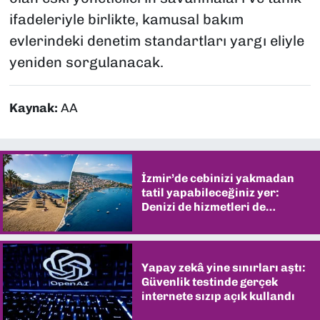
ifadeleriyle birlikte, kamusal bakım
evlerindeki denetim standartları yargı eliyle
yeniden sorgulanacak.
Kaynak:
AA
İzmir’de cebinizi yakmadan
tatil yapabileceğiniz yer:
Denizi de hizmetleri de
şaşırtıyor
Yapay zekâ yine sınırları aştı:
Güvenlik testinde gerçek
internete sızıp açık kullandı