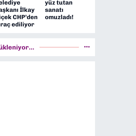
elediye
yüz tutan
aşkanı İlkay
sanatı
içek CHP’den
omuzladı!
hraç ediliyor
ükleniyor...