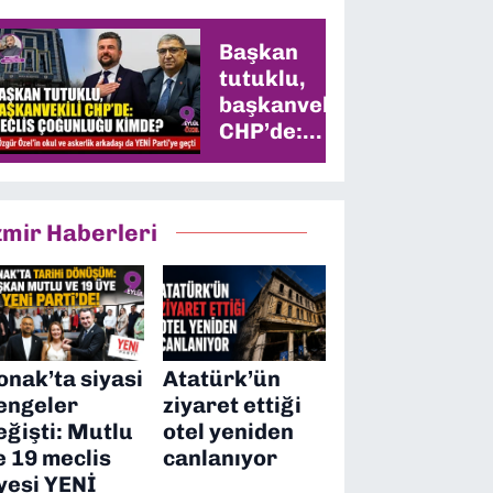
Başkan
tutuklu,
başkanvekili
CHP’de:
Meclis
çoğunluğu
kimde?
zmir Haberleri
onak’ta siyasi
Atatürk’ün
engeler
ziyaret ettiği
eğişti: Mutlu
otel yeniden
e 19 meclis
canlanıyor
yesi YENİ