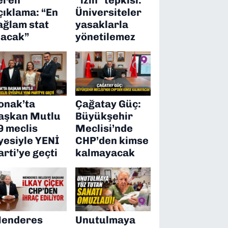
çıklama: “En
Üniversiteler
ağlam stat
yasaklarla
lacak”
yönetilemez
onak’ta
Çağatay Güç:
aşkan Mutlu
Büyükşehir
9 meclis
Meclisi’nde
yesiyle YENİ
CHP’den kimse
arti’ye geçti
kalmayacak
enderes
Unutulmaya