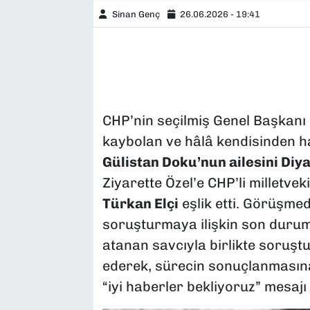
Sinan Genç
26.06.2026 - 19:41
CHP’nin seçilmiş Genel Başkanı Ö
kaybolan ve hâlâ kendisinden h
Gülistan Doku’nun ailesini Diya
Ziyarette Özel’e CHP’li milletveki
Türkan Elçi
eşlik etti. Görüşme
soruşturmaya ilişkin son durum
atanan savcıyla birlikte soruştu
ederek, sürecin sonuçlanmasına 
“iyi haberler bekliyoruz” mesajı 