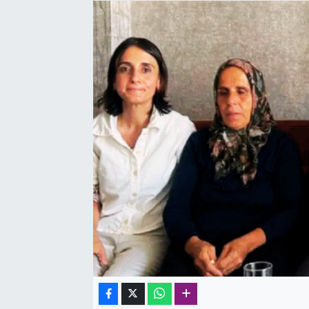
SAĞLIK
SPOR
TEKNOLOJİ
YAŞAM
YEREL YÖNETİMLER