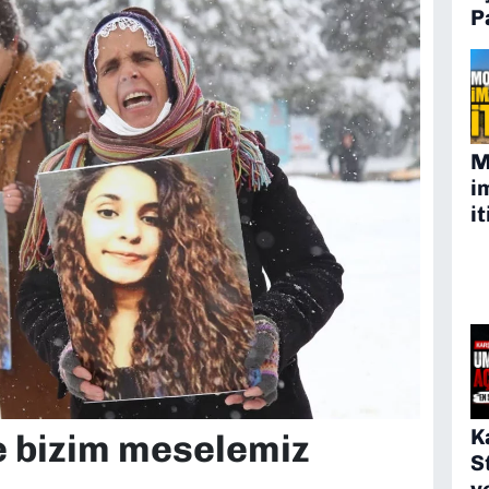
P
M
i
it
K
e bizim meselemiz
S
v