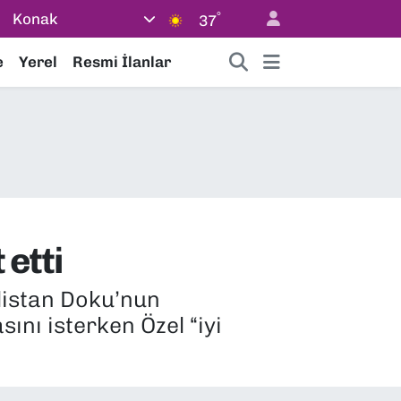
°
Konak
37
e
Yerel
Resmi İlanlar
 etti
ülistan Doku’nun
sını isterken Özel “iyi