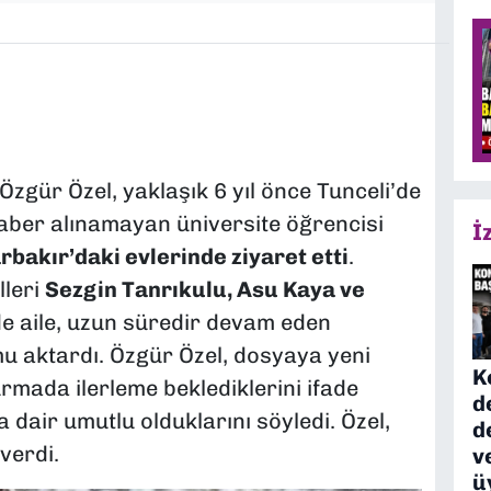
zgür Özel, yaklaşık 6 yıl önce Tunceli’de
aber alınamayan üniversite öğrencisi
İ
rbakır’daki evlerinde ziyaret etti
.
lleri
Sezgin Tanrıkulu, Asu Kaya ve
de aile, uzun süredir devam eden
u aktardı. Özgür Özel, dosyaya yeni
K
rmada ilerleme beklediklerini ifade
d
dair umutlu olduklarını söyledi. Özel,
d
verdi.
v
ü