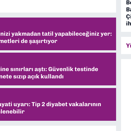
B
B
Ç
i
inizi yakmadan tatil yapabileceğiniz yer:
metleri de şaşırtıyor
Y
ne sınırları aştı: Güvenlik testinde
ete sızıp açık kullandı
ati uyarı: Tip 2 diyabet vakalarının
lenebilir