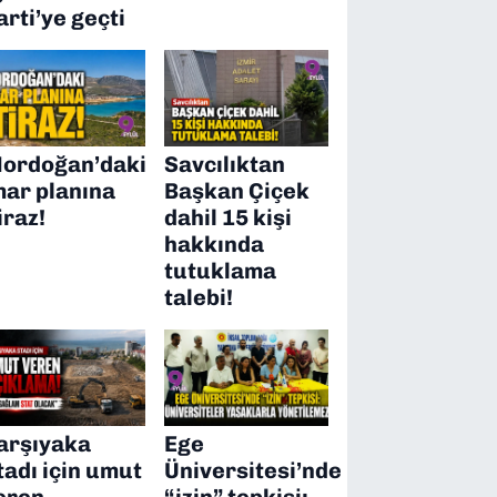
arti’ye geçti
ordoğan’daki
Savcılıktan
mar planına
Başkan Çiçek
iraz!
dahil 15 kişi
hakkında
tutuklama
talebi!
arşıyaka
Ege
tadı için umut
Üniversitesi’nde
eren
“izin” tepkisi: