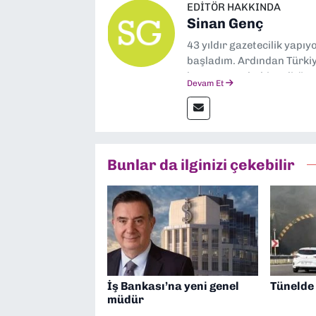
EDITÖR HAKKINDA
Sinan Genç
43 yıldır gazetecilik yapı
başladım. Ardından Türkiye
boyunca muhabir, editör,
Devam Et
yaptım. Ayrıca Yeni Asır 
anda Dokuz Eylül Gazetesi
Bunlar da ilginizi çekebilir
İş Bankası’na yeni genel
Tünelde
müdür