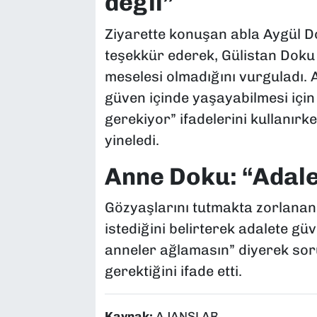
değil”
Ziyarette konuşan abla Aygül Do
teşekkür ederek, Gülistan Doku d
meselesi olmadığını vurguladı. 
güven içinde yaşayabilmesi için
gerekiyor” ifadelerini kullanırke
yineledi.
Anne Doku: “Adal
Gözyaşlarını tutmakta zorlanan
istediğini belirterek adalete gü
anneler ağlamasın” diyerek sor
gerektiğini ifade etti.
Kaynak:
AJANSLAR