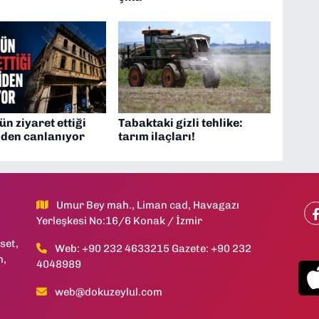
ün ziyaret ettiği
Tabaktaki gizli tehlike:
iden canlanıyor
tarım ilaçları!
Umur Bey mah., Liman cad, Havagazı
Yerleşkesi No:16/6 Konak / İzmir
set,
Web: +90 232 4633215 Gazete: +90 232
h,
4048989
web@dokuzeylul.com