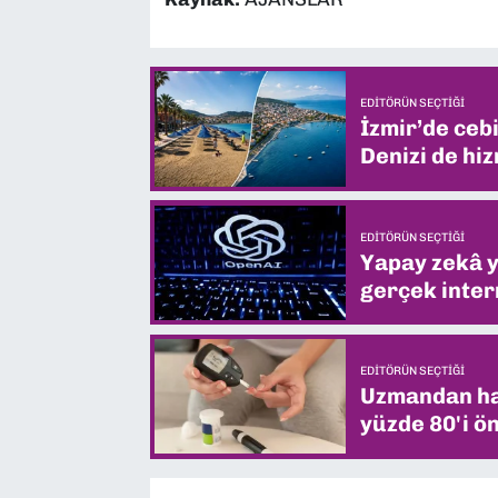
EDITÖRÜN SEÇTIĞI
İzmir’de ceb
Denizi de hiz
EDITÖRÜN SEÇTIĞI
Yapay zekâ yi
gerçek intern
EDITÖRÜN SEÇTIĞI
Uzmandan hay
yüzde 80'i ön