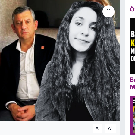
Ö
B
M
-
+
A
A