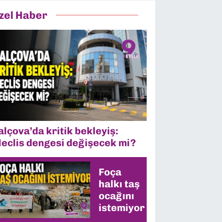
zel Haber
alçova’da kritik bekleyiş:
eclis dengesi değişecek mi?
Foça
halkı taş
ocağını
istemiyor