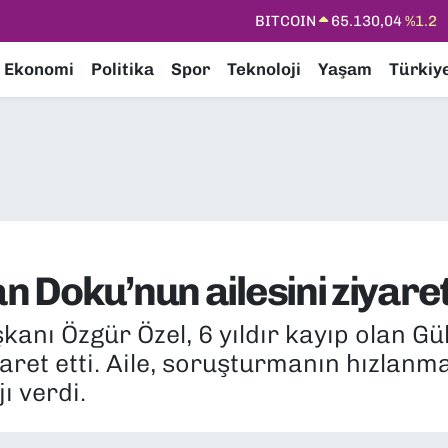
DOLAR
47,7106
%0.17
EURO
55,1652
%0.27
Ekonomi
Politika
Spor
Teknoloji
Yaşam
Türkiy
STERLİN
64,4046
%0.35
GRAM ALTIN
6618.49
%2.12
BİST100
13.773
%-19
BITCOIN
65.130,04
%1.2
n Doku’nun ailesini ziyaret
kanı Özgür Özel, 6 yıldır kayıp olan G
yaret etti. Aile, soruşturmanın hızlanma
ı verdi.