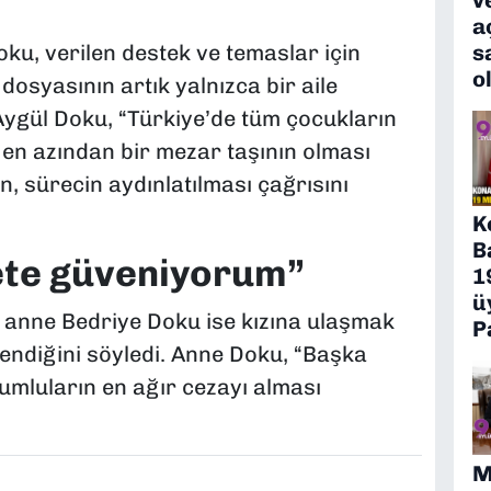
a
ku, verilen destek ve temaslar için
s
o
osyasının artık yalnızca bir aile
Aygül Doku, “Türkiye’de tüm çocukların
 en azından bir mezar taşının olması
n, sürecin aydınlatılması çağrısını
K
B
ete güveniyorum”
1
ü
 anne Bedriye Doku ise kızına ulaşmak
P
vendiğini söyledi. Anne Doku, “Başka
umluların en ağır cezayı alması
M