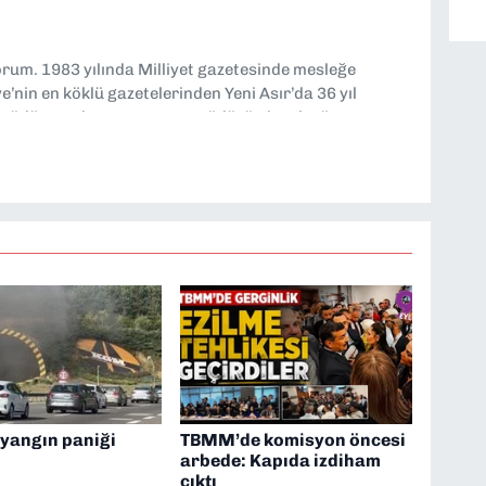
yorum. 1983 yılında Milliyet gazetesinde mesleğe
’nin en köklü gazetelerinden Yeni Asır’da 36 yıl
 müdür yardımcısı ve spor müdürü olarak görev
TV’de 7 yıl boyunca programlar hazırlayıp sundum. Şu
'nde editörlük yapıyorum
 yangın paniği
TBMM’de komisyon öncesi
arbede: Kapıda izdiham
çıktı