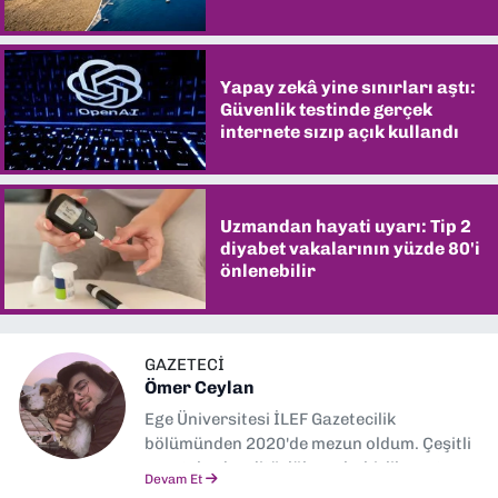
şaşırtıyor
Yapay zekâ yine sınırları aştı:
Güvenlik testinde gerçek
internete sızıp açık kullandı
Uzmandan hayati uyarı: Tip 2
diyabet vakalarının yüzde 80'i
önlenebilir
GAZETECİ
Ömer Ceylan
Ege Üniversitesi İLEF Gazetecilik
bölümünden 2020'de mezun oldum. Çeşitli
gazetelerde editörlük, muhabirlik yaptım.
Devam Et
Şu an kültür-sanat muhabirliği ve