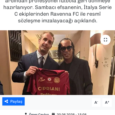
ardından profesyonel futbola geri dönmeye
hazırlanıyor. Sambacı efsanenin, İtalya Serie
SAĞLIK
C ekiplerinden Ravenna FC ile resmî
sözleşme imzalayacağı açıklandı.
SPOR
TEKNOLOJİ
YAŞAM
YEREL YÖNETİMLER
Paylaş
-
+
A
A
Ömer Ceylan
20.06.2026 - 15:08