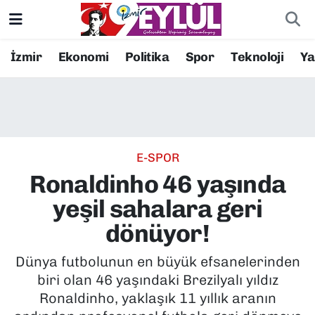
Resmi İlanlar
Konak Nöbetçi Eczaneler
İzmir
Ekonomi
Politika
Spor
Teknoloji
Y
BİLİM
Konak Hava Durumu
DÜNYA
Konak Trafik Yoğunluk Haritası
E-SPOR
EĞİTİM
Süper Lig Puan Durumu ve Fikstür
Ronaldinho 46 yaşında
EKONOMİ
Tüm Manşetler
yeşil sahalara geri
dönüyor!
KÜLTÜR SANAT
Son Dakika Haberleri
Dünya futbolunun en büyük efsanelerinden
MAGAZİN
Haber Arşivi
biri olan 46 yaşındaki Brezilyalı yıldız
Ronaldinho, yaklaşık 11 yıllık aranın
POLİTİKA