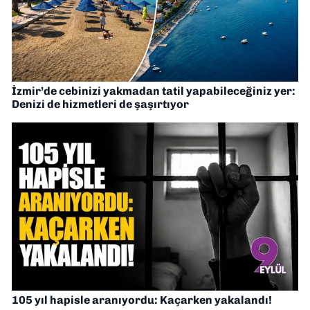
İzmir’de cebinizi yakmadan tatil yapabileceğiniz yer:
Denizi de hizmetleri de şaşırtıyor
105 yıl hapisle aranıyordu: Kaçarken yakalandı!