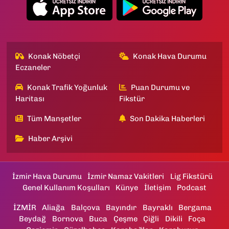
Konak Nöbetçi
Konak Hava Durumu
Eczaneler
Konak Trafik Yoğunluk
Puan Durumu ve
Haritası
Fikstür
Tüm Manşetler
Son Dakika Haberleri
Haber Arşivi
İzmir Hava Durumu
İzmir Namaz Vakitleri
Lig Fikstürü
Genel Kullanım Koşulları
Künye
İletişim
Podcast
İZMİR
Aliağa
Balçova
Bayındır
Bayraklı
Bergama
Beydağ
Bornova
Buca
Çeşme
Çiğli
Dikili
Foça