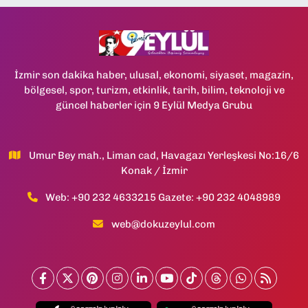
İzmir son dakika haber, ulusal, ekonomi, siyaset, magazin,
bölgesel, spor, turizm, etkinlik, tarih, bilim, teknoloji ve
güncel haberler için 9 Eylül Medya Grubu
Umur Bey mah., Liman cad, Havagazı Yerleşkesi No:16/6
Konak / İzmir
Web: +90 232 4633215 Gazete: +90 232 4048989
web@dokuzeylul.com