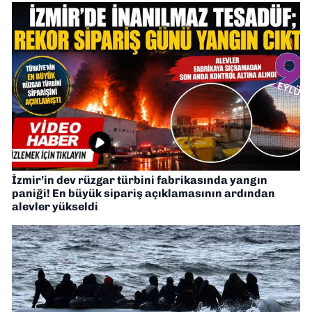
İzmir’in dev rüzgar türbini fabrikasında yangın
paniği! En büyük sipariş açıklamasının ardından
alevler yükseldi