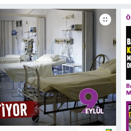
Ö
B
M