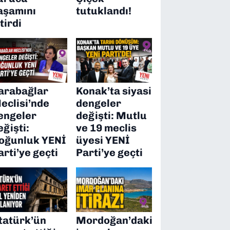
aşamını
tutuklandı!
itirdi
arabağlar
Konak’ta siyasi
eclisi’nde
dengeler
engeler
değişti: Mutlu
eğişti:
ve 19 meclis
oğunluk YENİ
üyesi YENİ
arti’ye geçti
Parti’ye geçti
tatürk’ün
Mordoğan’daki