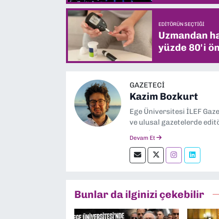
EDITÖRÜN SEÇTIĞI
Uzmandan hay
yüzde 80'i ön
GAZETECI
Kazim Bozkurt
Ege Üniversitesi İLEF Gaz
ve ulusal gazetelerde edit
severim.
Devam Et
Bunlar da ilginizi çekebilir