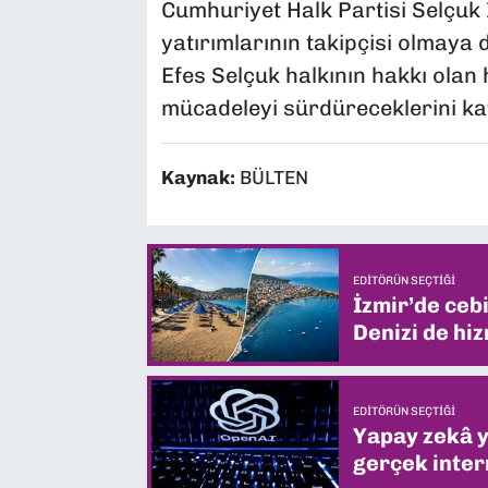
Cumhuriyet Halk Partisi Selçuk 
yatırımlarının takipçisi olmaya
Efes Selçuk halkının hakkı olan 
mücadeleyi sürdüreceklerini kay
Kaynak:
BÜLTEN
EDITÖRÜN SEÇTIĞI
İzmir’de ceb
Denizi de hiz
EDITÖRÜN SEÇTIĞI
Yapay zekâ yi
gerçek intern