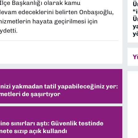
İlçe Başkanlığı olarak kamu
Ü
“
 devam edeceklerini belirten Onbaşıoğlu,
Ü
hizmetlerin hayata geçirilmesi için
y
detti.
y
Y
inizi yakmadan tatil yapabileceğiniz yer:
metleri de şaşırtıyor
ne sınırları aştı: Güvenlik testinde
ete sızıp açık kullandı