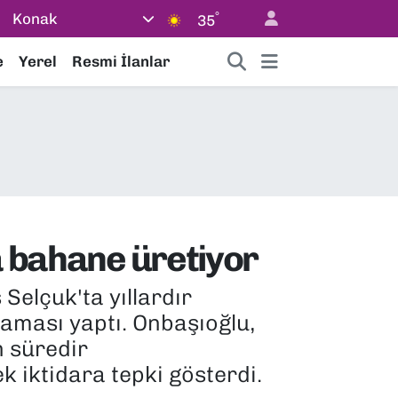
°
Konak
35
e
Yerel
Resmi İlanlar
la bahane üretiyor
Selçuk'ta yıllardır
laması yaptı. Onbaşıoğlu,
n süredir
k iktidara tepki gösterdi.