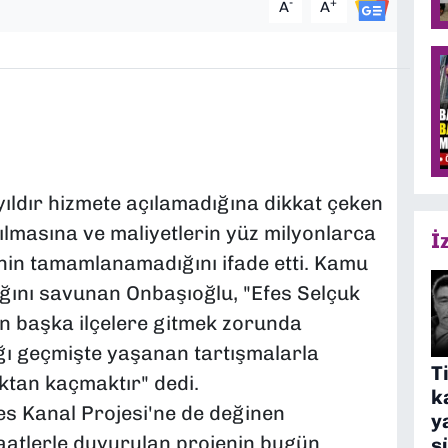
-
+
A
A
yıldır hizmete açılamadığına dikkat çeken
ılmasına ve maliyetlerin yüz milyonlarca
İ
in tamamlanamadığını ifade etti. Kamu
ığını savunan Onbaşıoğlu, "Efes Selçuk
çin başka ilçelere gitmek zorunda
ığı geçmişte yaşanan tartışmalarla
T
tan kaçmaktır" dedi.
k
s Kanal Projesi'ne de değinen
y
aatlerle duyurulan projenin bugün
s