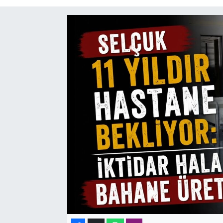
SAĞLIK
SPOR
TEKNOLOJİ
YAŞAM
YEREL YÖNETİMLER