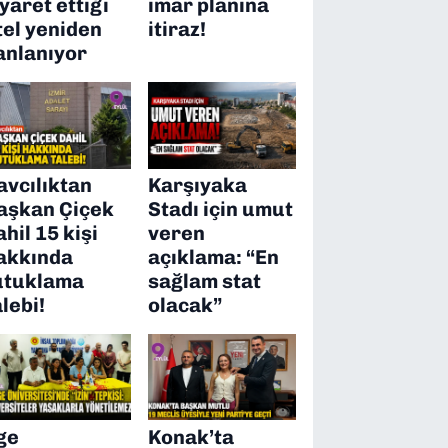
iyaret ettiği
imar planına
tel yeniden
itiraz!
anlanıyor
avcılıktan
Karşıyaka
aşkan Çiçek
Stadı için umut
ahil 15 kişi
veren
akkında
açıklama: “En
utuklama
sağlam stat
alebi!
olacak”
ge
Konak’ta