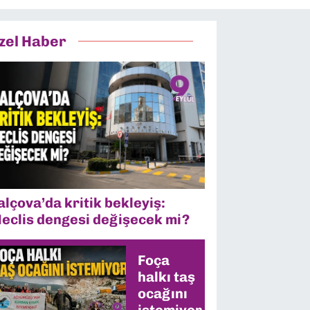
zel Haber
alçova’da kritik bekleyiş:
eclis dengesi değişecek mi?
Foça
halkı taş
ocağını
istemiyor