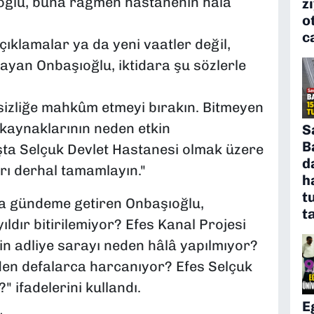
oğlu, buna rağmen hastanenin hâlâ
z
o
c
açıklamalar ya da yeni vaatler değil,
ayan Onbaşıoğlu, iktidara şu sözlerle
rsizliğe mahkûm etmeyi bırakın. Bitmeyen
 kaynaklarının neden etkin
S
B
aşta Selçuk Devlet Hastanesi olmak üzere
d
arı derhal tamamlayın."
h
t
da gündeme getiren Onbaşıoğlu,
t
ldır bitirilemiyor? Efes Kanal Projesi
 adliye sarayı neden hâlâ yapılmıyor?
eden defalarca harcanıyor? Efes Selçuk
 ifadelerini kullandı.
E