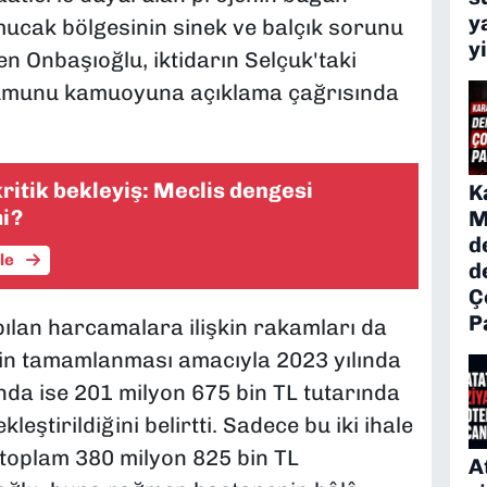
y
mucak bölgesinin sinek ve balçık sorunu
y
en Onbaşıoğlu, iktidarın Selçuk'taki
urumunu kamuoyuna açıklama çağrısında
ritik bekleyiş: Meclis dengesi
K
i?
M
d
üle
d
Ç
P
pılan harcamalara ilişkin rakamları da
in tamamlanması amacıyla 2023 yılında
ında ise 201 milyon 675 bin TL tutarında
eştirildiğini belirtti. Sadece bu iki ihale
oplam 380 milyon 825 bin TL
A