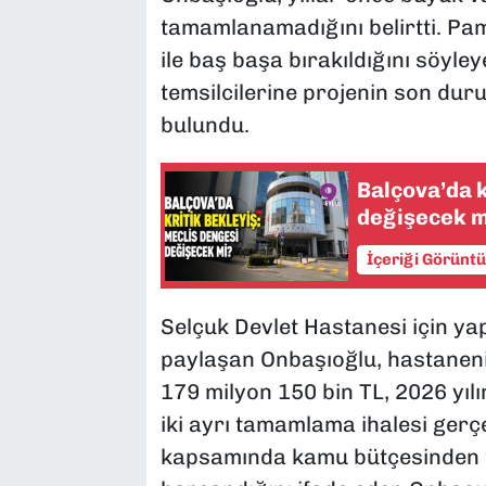
tamamlanamadığını belirtti. Pa
ile baş başa bırakıldığını söyley
temsilcilerine projenin son d
bulundu.
Balçova’da k
değişecek m
İçeriği Görünt
Selçuk Devlet Hastanesi için ya
paylaşan Onbaşıoğlu, hastanen
179 milyon 150 bin TL, 2026 yıl
iki ayrı tamamlama ihalesi gerçekl
kapsamında kamu bütçesinden t