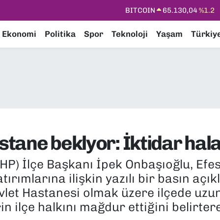
DOLAR
47,7106
%0.17
EURO
55,1652
%0.27
Ekonomi
Politika
Spor
Teknoloji
Yaşam
Türkiy
STERLİN
64,4046
%0.35
GRAM ALTIN
6648.99
%2.59
BİST100
13.773
%-19
BITCOIN
65.130,04
%1.2
astane beklyor: İktidar ha
HP) İlçe Başkanı İpek Onbaşıoğlu, Efes 
mlarına ilişkin yazılı bir basın açık
vlet Hastanesi olmak üzere ilçede uzu
ilçe halkını mağdur ettiğini belirtere