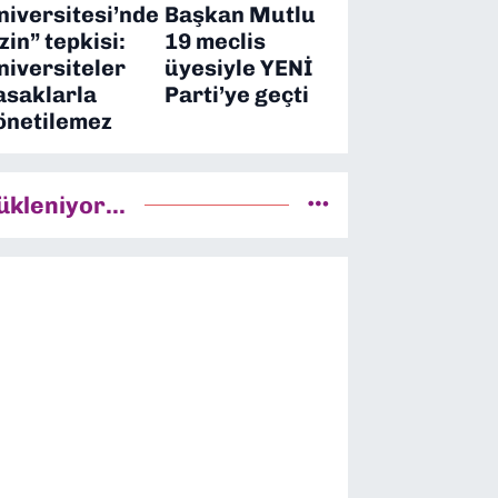
niversitesi’nde
Başkan Mutlu
izin” tepkisi:
19 meclis
niversiteler
üyesiyle YENİ
asaklarla
Parti’ye geçti
önetilemez
ükleniyor...