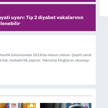
ati uyarı: Tip 2 diyabet vakalarının
lenebilir
etecilik bölümünden 2019'da mezun oldum. Çeşitli yerel
örlük, muhabirlik yaptım. Teknoloji bloglarını okumayı