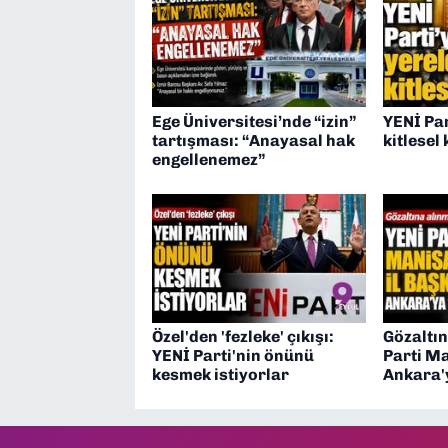
Ege Üniversitesi’nde “izin”
YENİ Par
tartışması: “Anayasal hak
kitlesel 
engellenemez”
Özel'den 'fezleke' çıkışı:
Gözaltın
YENİ Parti'nin önünü
Parti Ma
kesmek istiyorlar
Ankara'y