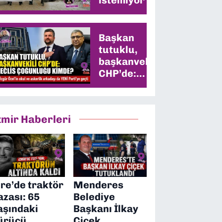
Başkan
tutuklu,
başkanvekili
CHP’de:
Meclis
çoğunluğu
kimde?
zmir Haberleri
ire’de traktör
Menderes
azası: 65
Belediye
aşındaki
Başkanı İlkay
ürücü
Çiçek