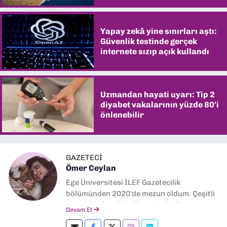
Yapay zekâ yine sınırları aştı:
Güvenlik testinde gerçek
internete sızıp açık kullandı
Uzmandan hayati uyarı: Tip 2
diyabet vakalarının yüzde 80'i
önlenebilir
GAZETECİ
Ömer Ceylan
Ege Üniversitesi İLEF Gazetecilik
bölümünden 2020'de mezun oldum. Çeşitli
gazetelerde editörlük, muhabirlik yaptım.
Devam Et
Şu an kültür-sanat muhabirliği ve