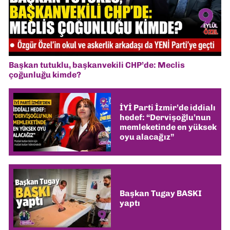
Başkan tutuklu, başkanvekili CHP’de: Meclis
çoğunluğu kimde?
İYİ Parti İzmir’de iddialı
hedef: “Dervişoğlu’nun
memleketinde en yüksek
oyu alacağız”
Başkan Tugay BASKI
yaptı