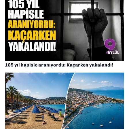
105 yıl hapisle aranıyordu: Kaçarken yakalandı!