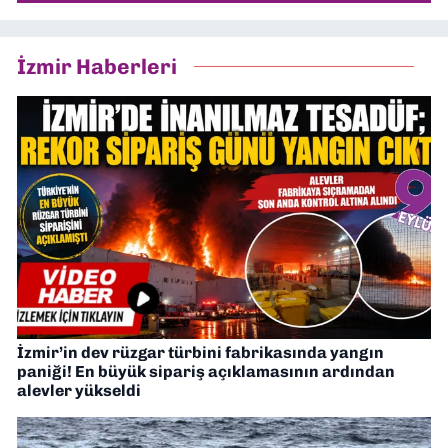
İzmir Haberleri
İzmir’in dev rüzgar türbini fabrikasında yangın
paniği! En büyük sipariş açıklamasının ardından
alevler yükseldi