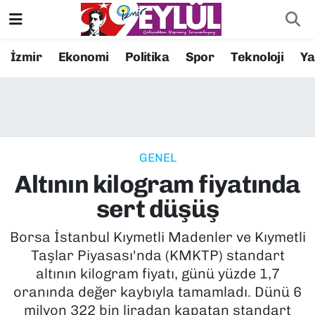
Resmi İlanlar
Konak Nöbetçi Eczaneler
İzmir
Ekonomi
Politika
Spor
Teknoloji
Y
BİLİM
Konak Hava Durumu
DÜNYA
Konak Trafik Yoğunluk Haritası
GENEL
EĞİTİM
Süper Lig Puan Durumu ve Fikstür
Altının kilogram fiyatında
EKONOMİ
Tüm Manşetler
sert düşüş
KÜLTÜR SANAT
Son Dakika Haberleri
Borsa İstanbul Kıymetli Madenler ve Kıymetli
Taşlar Piyasası'nda (KMKTP) standart
MAGAZİN
Haber Arşivi
altının kilogram fiyatı, günü yüzde 1,7
oranında değer kaybıyla tamamladı. Dünü 6
POLİTİKA
milyon 322 bin liradan kapatan standart