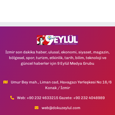
İzmir son dakika haber, ulusal, ekonomi, siyaset, magazin,
bölgesel, spor, turizm, etkinlik, tarih, bilim, teknoloji ve
güncel haberler için 9 Eylül Medya Grubu
Umur Bey mah., Liman cad, Havagazı Yerleşkesi No:16/6
Konak / İzmir
Web: +90 232 4633215 Gazete: +90 232 4048989
web@dokuzeylul.com