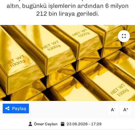
altın, bugünkü işlemlerin ardından 6 milyon
SAĞLIK
212 bin liraya geriledi.
SPOR
TEKNOLOJİ
YAŞAM
YEREL YÖNETİMLER
Paylaş
-
+
A
A
Ömer Ceylan
23.06.2026 - 17:29