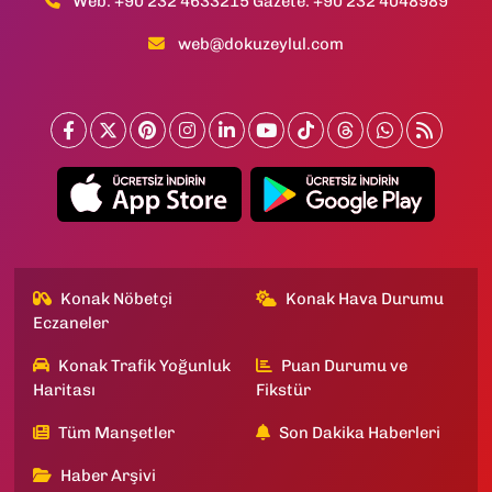
Web: +90 232 4633215 Gazete: +90 232 4048989
web@dokuzeylul.com
Konak Nöbetçi
Konak Hava Durumu
Eczaneler
Konak Trafik Yoğunluk
Puan Durumu ve
Haritası
Fikstür
Tüm Manşetler
Son Dakika Haberleri
Haber Arşivi