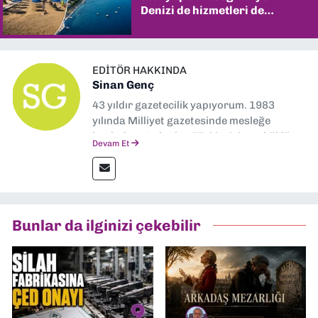
Denizi de hizmetleri de
şaşırtıyor
EDITÖR HAKKINDA
Sinan Genç
43 yıldır gazetecilik yapıyorum. 1983
yılında Milliyet gazetesinde mesleğe
başladım. Ardından Türkiye’nin en köklü
Devam Et
gazetelerinden Yeni Asır’da 36 yıl boyunca
muhabir, editör, müdür yardımcısı ve spor
müdürü olarak görev yaptım. Ayrıca Yeni
Asır TV’de 7 yıl boyunca programlar
hazırlayıp sundum. Şu anda Dokuz Eylül
Bunlar da ilginizi çekebilir
Gazetesi'nde editörlük yapıyorum