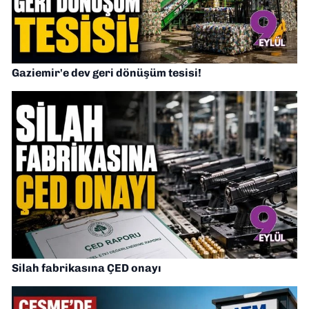
Gaziemir'e dev geri dönüşüm tesisi!
Silah fabrikasına ÇED onayı