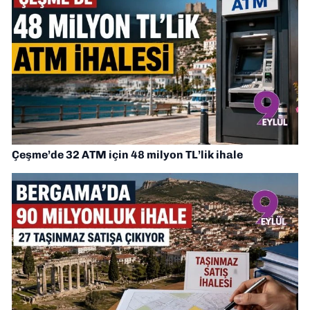
Çeşme’de 32 ATM için 48 milyon TL’lik ihale