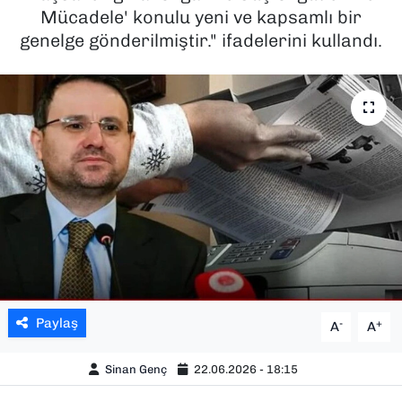
Mücadele' konulu yeni ve kapsamlı bir
SAĞLIK
genelge gönderilmiştir." ifadelerini kullandı.
SPOR
TEKNOLOJİ
YAŞAM
YEREL YÖNETİMLER
Paylaş
-
+
A
A
Sinan Genç
22.06.2026 - 18:15