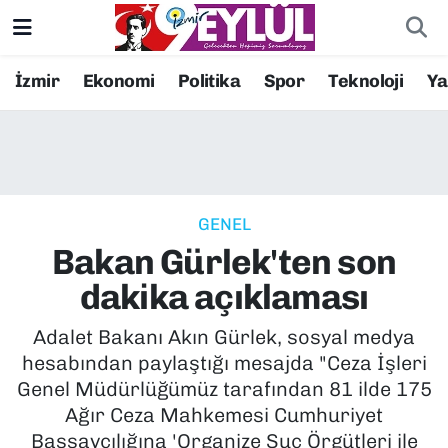
Resmi İlanlar
Konak Nöbetçi Eczaneler
İzmir
Ekonomi
Politika
Spor
Teknoloji
Y
BİLİM
Konak Hava Durumu
DÜNYA
Konak Trafik Yoğunluk Haritası
GENEL
EĞİTİM
Süper Lig Puan Durumu ve Fikstür
Bakan Gürlek'ten son
EKONOMİ
Tüm Manşetler
dakika açıklaması
KÜLTÜR SANAT
Son Dakika Haberleri
Adalet Bakanı Akın Gürlek, sosyal medya
hesabından paylaştığı mesajda "Ceza İşleri
MAGAZİN
Haber Arşivi
Genel Müdürlüğümüz tarafından 81 ilde 175
Ağır Ceza Mahkemesi Cumhuriyet
POLİTİKA
Başsavcılığına 'Organize Suç Örgütleri ile