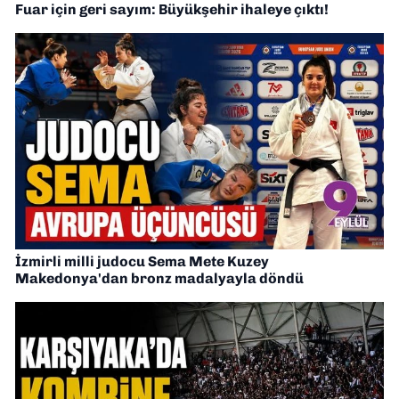
Fuar için geri sayım: Büyükşehir ihaleye çıktı!
İzmirli milli judocu Sema Mete Kuzey
Makedonya'dan bronz madalyayla döndü