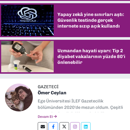
Yapay zekâ yine sınırları aştı:
Güvenlik testinde gerçek
internete sızıp açık kullandı
Uzmandan hayati uyarı: Tip 2
diyabet vakalarının yüzde 80'i
önlenebilir
GAZETECİ
Ömer Ceylan
Ege Üniversitesi İLEF Gazetecilik
bölümünden 2020'de mezun oldum. Çeşitli
gazetelerde editörlük, muhabirlik yaptım.
Devam Et
Şu an kültür-sanat muhabirliği ve
editörlük yapıyorum.