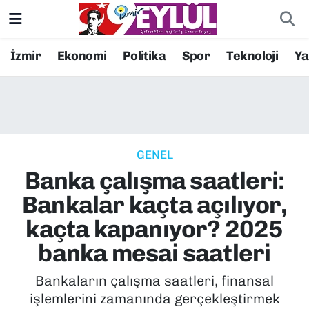
Resmi İlanlar
Konak Nöbetçi Eczaneler
İzmir
Ekonomi
Politika
Spor
Teknoloji
Y
BİLİM
Konak Hava Durumu
DÜNYA
Konak Trafik Yoğunluk Haritası
GENEL
EĞİTİM
Süper Lig Puan Durumu ve Fikstür
Banka çalışma saatleri:
EKONOMİ
Tüm Manşetler
Bankalar kaçta açılıyor,
kaçta kapanıyor? 2025
KÜLTÜR SANAT
Son Dakika Haberleri
banka mesai saatleri
MAGAZİN
Haber Arşivi
Bankaların çalışma saatleri, finansal
işlemlerini zamanında gerçekleştirmek
POLİTİKA