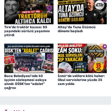
Tire’de traktör kazası: 65
Altay’da Tuna Üzümcü
yaşındaki sürücü yaşamını
dönemi başladı
yitirdi
Buca Belediyesi’nde 40
İzmir’de velilere kötü haber:
işçinin sözleşmesi askıya
Okul servislerine yüzde 35
alındı: DİSK’ten “adalet”
zam yolda
çağrısı