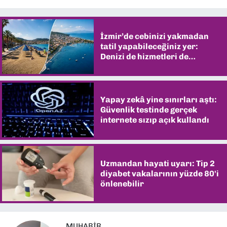
İzmir’de cebinizi yakmadan
tatil yapabileceğiniz yer:
Denizi de hizmetleri de
şaşırtıyor
Yapay zekâ yine sınırları aştı:
Güvenlik testinde gerçek
internete sızıp açık kullandı
Uzmandan hayati uyarı: Tip 2
diyabet vakalarının yüzde 80'i
önlenebilir
MUHABIR