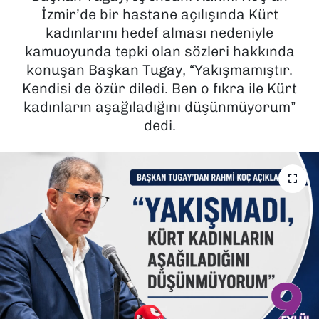
İzmir’de bir hastane açılışında Kürt
SAĞLIK
kadınlarını hedef alması nedeniyle
kamuoyunda tepki olan sözleri hakkında
SPOR
konuşan Başkan Tugay, “Yakışmamıştır.
Kendisi de özür diledi. Ben o fıkra ile Kürt
TEKNOLOJİ
kadınların aşağıladığını düşünmüyorum”
dedi.
YAŞAM
YEREL YÖNETİMLER