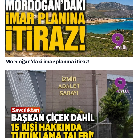
Mordoğan’daki imar planına itiraz!