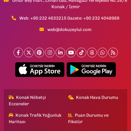
Umur Bey mah., Liman cad, Havagazı Yerleşkesi No:16/6
Konak / İzmir
Web: +90 232 4633215 Gazete: +90 232 4048989
web@dokuzeylul.com
Konak Nöbetçi
Konak Hava Durumu
Eczaneler
Konak Trafik Yoğunluk
Puan Durumu ve
Haritası
Fikstür