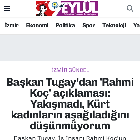
Resmi İlanlar
Konak Nöbetçi Eczaneler
İzmir
Ekonomi
Politika
Spor
Teknoloji
Y
BİLİM
Konak Hava Durumu
DÜNYA
Konak Trafik Yoğunluk Haritası
İZMİR GÜNCEL
EĞİTİM
Süper Lig Puan Durumu ve Fikstür
Başkan Tugay’dan 'Rahmi
EKONOMİ
Tüm Manşetler
Koç' açıklaması:
Yakışmadı, Kürt
KÜLTÜR SANAT
Son Dakika Haberleri
kadınların aşağıladığını
MAGAZİN
Haber Arşivi
düşünmüyorum
POLİTİKA
Başkan Tugay, İş İnsanı Rahmi Koç’un