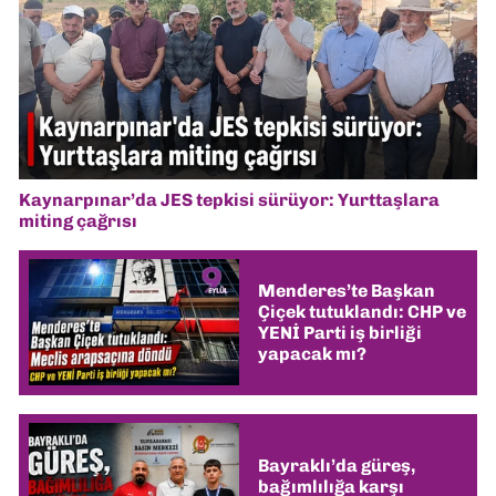
Kaynarpınar’da JES tepkisi sürüyor: Yurttaşlara
miting çağrısı
Menderes’te Başkan
Çiçek tutuklandı: CHP ve
YENİ Parti iş birliği
yapacak mı?
Bayraklı’da güreş,
bağımlılığa karşı