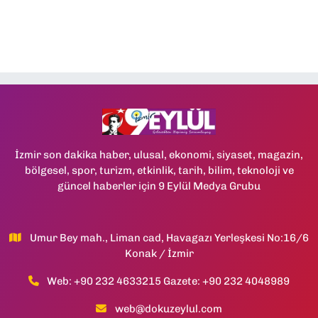
İzmir son dakika haber, ulusal, ekonomi, siyaset, magazin,
bölgesel, spor, turizm, etkinlik, tarih, bilim, teknoloji ve
güncel haberler için 9 Eylül Medya Grubu
Umur Bey mah., Liman cad, Havagazı Yerleşkesi No:16/6
Konak / İzmir
Web: +90 232 4633215 Gazete: +90 232 4048989
web@dokuzeylul.com