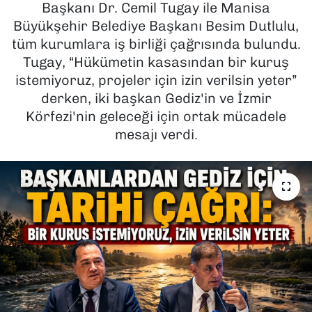
Başkanı Dr. Cemil Tugay ile Manisa
Büyükşehir Belediye Başkanı Besim Dutlulu,
SAĞLIK
tüm kurumlara iş birliği çağrısında bulundu.
Tugay, “Hükümetin kasasından bir kuruş
SPOR
istemiyoruz, projeler için izin verilsin yeter”
TEKNOLOJİ
derken, iki başkan Gediz'in ve İzmir
Körfezi'nin geleceği için ortak mücadele
YAŞAM
mesajı verdi.
YEREL YÖNETİMLER