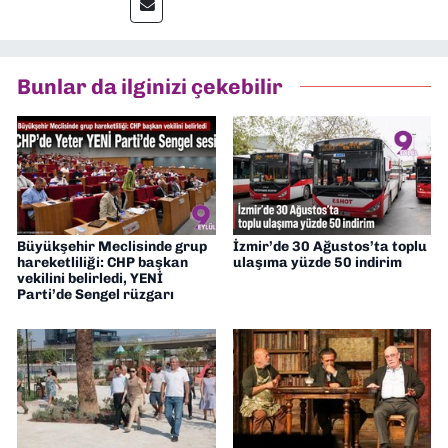
muhabir, editör, müdür yardımcısı ve spor
müdürü olarak görev yaptım. Ayrıca Yeni
Asır TV’de 7 yıl boyunca programlar
hazırlayıp sundum. Şu anda Dokuz Eylül
Bunlar da ilginizi çekebilir
Gazetesi'nde editörlük yapıyorum
Büyükşehir Meclisinde grup
İzmir’de 30 Ağustos’ta toplu
hareketliliği: CHP başkan
ulaşıma yüzde 50 indirim
vekilini belirledi, YENİ
Parti’de Sengel rüzgarı