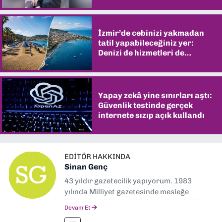
İzmir’de cebinizi yakmadan
tatil yapabileceğiniz yer:
Denizi de hizmetleri de
şaşırtıyor
Yapay zekâ yine sınırları aştı:
Güvenlik testinde gerçek
internete sızıp açık kullandı
EDITÖR HAKKINDA
Sinan Genç
43 yıldır gazetecilik yapıyorum. 1983
yılında Milliyet gazetesinde mesleğe
başladım. Ardından Türkiye’nin en köklü
Devam Et
gazetelerinden Yeni Asır’da 36 yıl boyunca