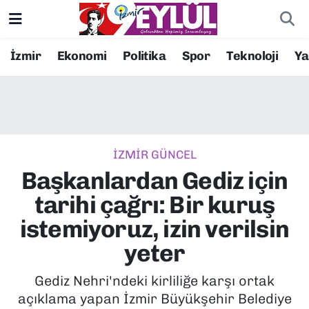
Resmi İlanlar
Konak Nöbetçi Eczaneler
İzmir
Ekonomi
Politika
Spor
Teknoloji
Y
BİLİM
Konak Hava Durumu
DÜNYA
Konak Trafik Yoğunluk Haritası
İZMİR GÜNCEL
EĞİTİM
Süper Lig Puan Durumu ve Fikstür
Başkanlardan Gediz için
EKONOMİ
Tüm Manşetler
tarihi çağrı: Bir kuruş
istemiyoruz, izin verilsin
KÜLTÜR SANAT
Son Dakika Haberleri
yeter
MAGAZİN
Haber Arşivi
Gediz Nehri'ndeki kirliliğe karşı ortak
açıklama yapan İzmir Büyükşehir Belediye
POLİTİKA