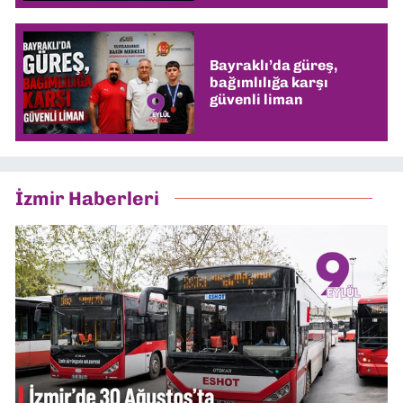
Bayraklı’da güreş,
bağımlılığa karşı
güvenli liman
İzmir Haberleri