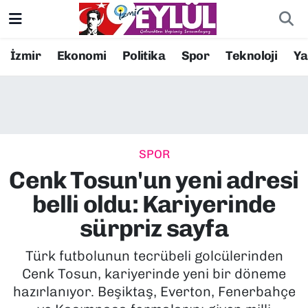
Resmi İlanlar
Konak Nöbetçi Eczaneler
İzmir
Ekonomi
Politika
Spor
Teknoloji
Y
BİLİM
Konak Hava Durumu
DÜNYA
Konak Trafik Yoğunluk Haritası
SPOR
EĞİTİM
Süper Lig Puan Durumu ve Fikstür
Cenk Tosun'un yeni adresi
EKONOMİ
Tüm Manşetler
belli oldu: Kariyerinde
sürpriz sayfa
KÜLTÜR SANAT
Son Dakika Haberleri
Türk futbolunun tecrübeli golcülerinden
MAGAZİN
Haber Arşivi
Cenk Tosun, kariyerinde yeni bir döneme
hazırlanıyor. Beşiktaş, Everton, Fenerbahçe
POLİTİKA