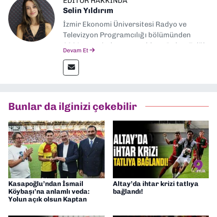
EDITÖR HAKKINDA
Selin Yıldırım
İzmir Ekonomi Üniversitesi Radyo ve
Televizyon Programcılığı bölümünden
2024 senesinde mezun oldum. Dokuz Eylül
Devam Et
Gazetesi'nde spor yazarlığı yaparken,
editörlük görevini de üstleniyorum.
Bunlar da ilginizi çekebilir
Kasapoğlu’ndan İsmail
Altay’da ihtar krizi tatlıya
Köybaşı’na anlamlı veda:
bağlandı!
Yolun açık olsun Kaptan