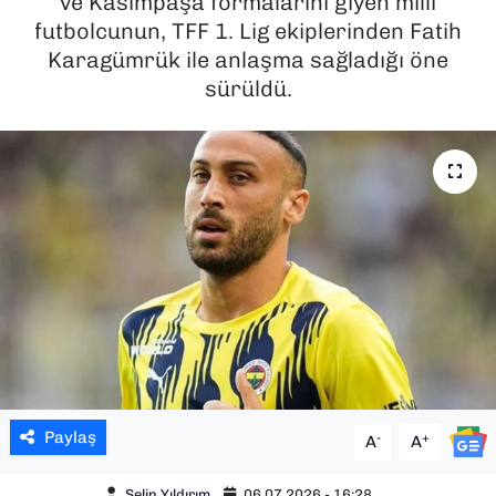
ve Kasımpaşa formalarını giyen milli
futbolcunun, TFF 1. Lig ekiplerinden Fatih
SAĞLIK
Karagümrük ile anlaşma sağladığı öne
sürüldü.
SPOR
TEKNOLOJİ
YAŞAM
YEREL YÖNETİMLER
Paylaş
-
+
A
A
Selin Yıldırım
06.07.2026 - 16:28