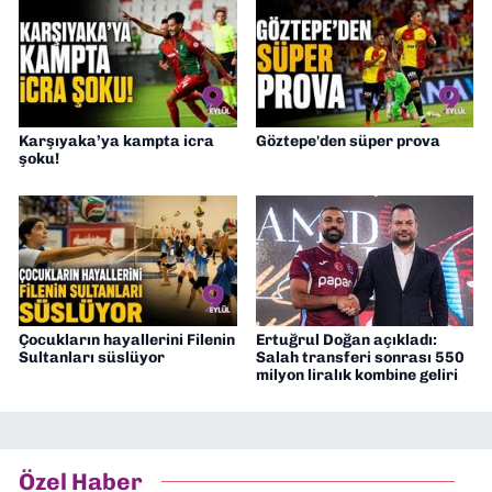
Karşıyaka’ya kampta icra
Göztepe'den süper prova
şoku!
Çocukların hayallerini Filenin
Ertuğrul Doğan açıkladı:
Sultanları süslüyor
Salah transferi sonrası 550
milyon liralık kombine geliri
Özel Haber