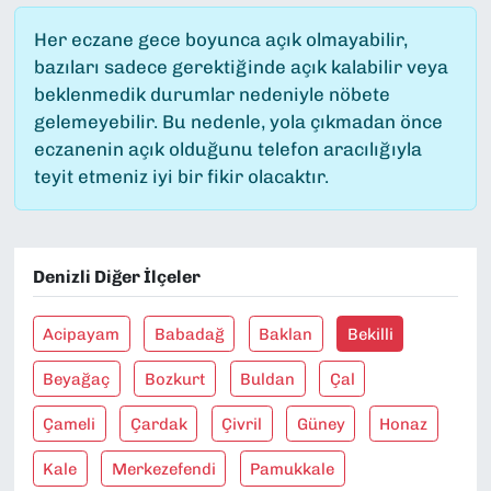
Her eczane gece boyunca açık olmayabilir,
bazıları sadece gerektiğinde açık kalabilir veya
beklenmedik durumlar nedeniyle nöbete
gelemeyebilir. Bu nedenle, yola çıkmadan önce
eczanenin açık olduğunu telefon aracılığıyla
teyit etmeniz iyi bir fikir olacaktır.
Denizli Diğer İlçeler
Acipayam
Babadağ
Baklan
Bekilli
Beyağaç
Bozkurt
Buldan
Çal
Çameli
Çardak
Çivril
Güney
Honaz
Kale
Merkezefendi
Pamukkale