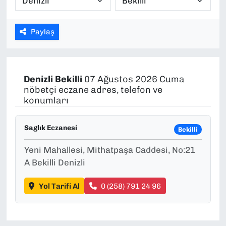
SAĞLIK
Paylaş
SPOR
TEKNOLOJİ
Denizli
Bekilli
07 Ağustos 2026 Cuma
nöbetçi eczane adres, telefon ve
YAŞAM
konumları
YEREL YÖNETİMLER
Saglık Eczanesi
Bekilli
Yeni Mahallesi, Mithatpaşa Caddesi, No:21
A Bekilli Denizli
Yol Tarifi Al
0 (258) 791 24 96