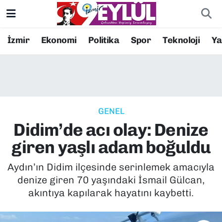
Resmi İlanlar
Konak Nöbetçi Eczaneler
İzmir
Ekonomi
Politika
Spor
Teknoloji
Y
BİLİM
Konak Hava Durumu
DÜNYA
Konak Trafik Yoğunluk Haritası
GENEL
EĞİTİM
Süper Lig Puan Durumu ve Fikstür
Didim’de acı olay: Denize
EKONOMİ
Tüm Manşetler
giren yaşlı adam boğuldu
KÜLTÜR SANAT
Son Dakika Haberleri
Aydın’ın Didim ilçesinde serinlemek amacıyla
denize giren 70 yaşındaki İsmail Gülcan,
MAGAZİN
Haber Arşivi
akıntıya kapılarak hayatını kaybetti.
POLİTİKA