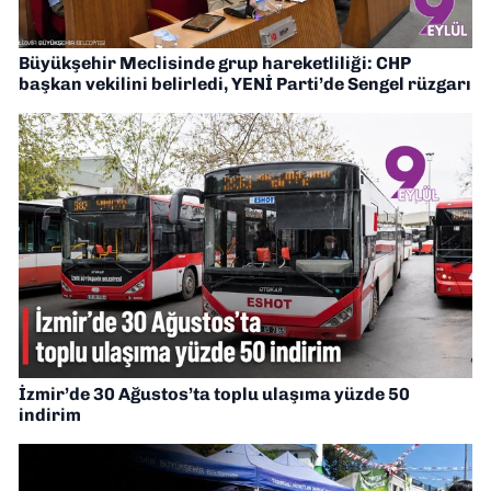
Büyükşehir Meclisinde grup hareketliliği: CHP
başkan vekilini belirledi, YENİ Parti’de Sengel rüzgarı
İzmir’de 30 Ağustos’ta toplu ulaşıma yüzde 50
indirim