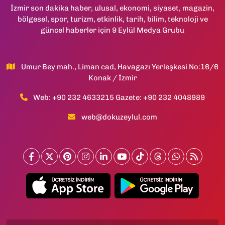
İzmir son dakika haber, ulusal, ekonomi, siyaset, magazin,
bölgesel, spor, turizm, etkinlik, tarih, bilim, teknoloji ve
güncel haberler için 9 Eylül Medya Grubu
Umur Bey mah., Liman cad, Havagazı Yerleşkesi No:16/6
Konak / İzmir
Web: +90 232 4633215 Gazete: +90 232 4048989
web@dokuzeylul.com