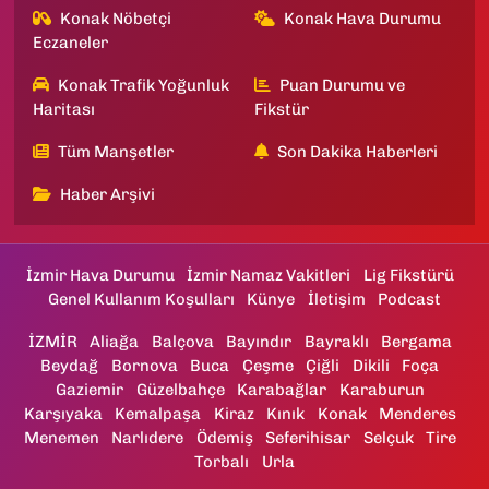
Konak Nöbetçi
Konak Hava Durumu
Eczaneler
Konak Trafik Yoğunluk
Puan Durumu ve
Haritası
Fikstür
Tüm Manşetler
Son Dakika Haberleri
Haber Arşivi
İzmir Hava Durumu
İzmir Namaz Vakitleri
Lig Fikstürü
Genel Kullanım Koşulları
Künye
İletişim
Podcast
İZMİR
Aliağa
Balçova
Bayındır
Bayraklı
Bergama
Beydağ
Bornova
Buca
Çeşme
Çiğli
Dikili
Foça
Gaziemir
Güzelbahçe
Karabağlar
Karaburun
Karşıyaka
Kemalpaşa
Kiraz
Kınık
Konak
Menderes
Menemen
Narlıdere
Ödemiş
Seferihisar
Selçuk
Tire
Torbalı
Urla