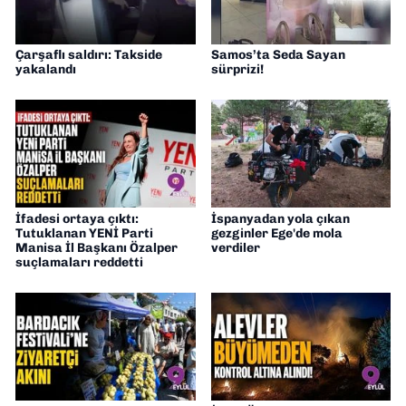
Çarşaflı saldırı: Takside
Samos’ta Seda Sayan
yakalandı
sürprizi!
İfadesi ortaya çıktı:
İspanyadan yola çıkan
Tutuklanan YENİ Parti
gezginler Ege'de mola
Manisa İl Başkanı Özalper
verdiler
suçlamaları reddetti