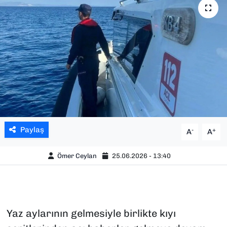
SAĞLIK
SPOR
TEKNOLOJİ
YAŞAM
YEREL YÖNETİMLER
Paylaş
-
+
A
A
Ömer Ceylan
25.06.2026 - 13:40
Yaz aylarının gelmesiyle birlikte kıyı