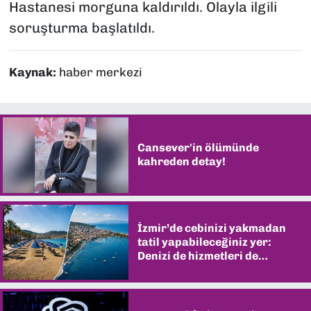
Hastanesi morguna kaldırıldı. Olayla ilgili
soruşturma başlatıldı.
Kaynak:
haber merkezi
Cansever'in ölümünde
kahreden detay!
İzmir’de cebinizi yakmadan
tatil yapabileceğiniz yer:
Denizi de hizmetleri de
şaşırtıyor