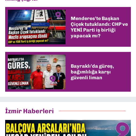
Menderes’te Başkan
Çiçek tutuklandı: CHP ve
YENİ Parti iş birliği
yapacak mı?
Bayraklı’da güreş,
bağımlılığa karşı
güvenli liman
İzmir Haberleri