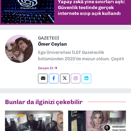
Yapay zekâ yine sınırları aştı:
Güvenlik testinde gerçek
internete sızıp açık kullandı
GAZETECİ
Ömer Ceylan
Ege Üniversitesi İLEF Gazetecilik
bölümünden 2020'de mezun oldum. Çeşitli
gazetelerde editörlük, muhabirlik yaptım.
Devam Et
Şu an kültür-sanat muhabirliği ve
editörlük yapıyorum.
Bunlar da ilginizi çekebilir