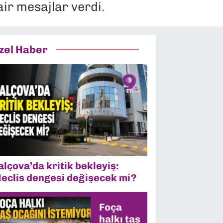
air mesajlar verdi.
zel Haber
alçova’da kritik bekleyiş:
eclis dengesi değişecek mi?
Foça
halkı taş