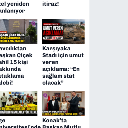
tel yeniden
itiraz!
anlanıyor
avcılıktan
Karşıyaka
aşkan Çiçek
Stadı için umut
ahil 15 kişi
veren
akkında
açıklama: “En
utuklama
sağlam stat
alebi!
olacak”
ge
Konak’ta
niversitesi’nde
Başkan Mutlu