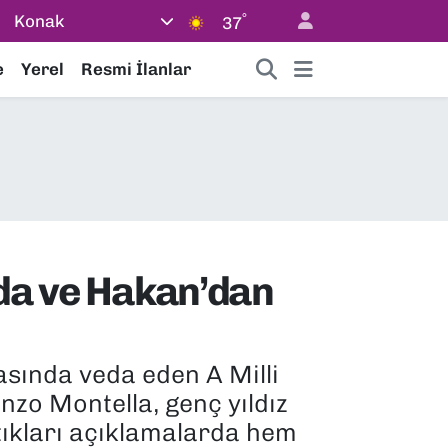
°
Konak
37
e
Yerel
Resmi İlanlar
rda ve Hakan’dan
sında veda eden A Milli
nzo Montella, genç yıldız
ıkları açıklamalarda hem