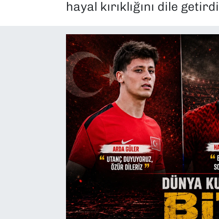
hayal kırıklığını dile geti
SAĞLIK
SPOR
TEKNOLOJİ
YAŞAM
YEREL YÖNETİMLER