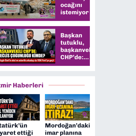
ocağını
istemiyor
Başkan
tutuklu,
başkanvekili
CHP’de:
Meclis
çoğunluğu
kimde?
zmir Haberleri
tatürk’ün
Mordoğan’daki
iyaret ettiği
imar planına