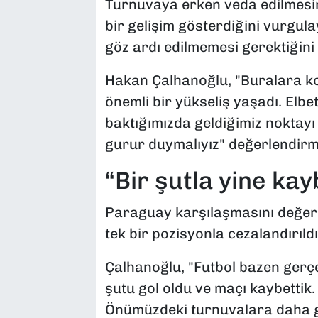
Turnuvaya erken veda edilmesin
bir gelişim gösterdiğini vurgula
göz ardı edilmemesi gerektiğini 
Hakan Çalhanoğlu, "Buralara kol
önemli bir yükseliş yaşadı. Elb
baktığımızda geldiğimiz noktay
gurur duymalıyız" değerlendir
“Bir şutla yine kay
Paraguay karşılaşmasını değerle
tek bir pozisyonla cezalandırıldığ
Çalhanoğlu, "Futbol bazen gerçe
şutu gol oldu ve maçı kaybetti
Önümüzdeki turnuvalara daha g