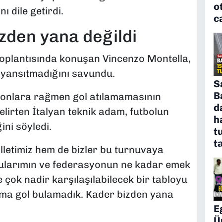
o
ı dile getirdi.
c
zden yana değildi
oplantısında konuşan Vincenzo Montella,
yansıtmadığını savundu.
S
B
yonlara rağmen gol atılamamasının
d
elirten İtalyan teknik adam, futbolun
h
ni söyledi.
t
t
letimiz hem de bizler bu turnuvaya
cularımın ve federasyonun ne kadar emek
 çok nadir karşılaşılabilecek bir tabloyu
 ama gol bulamadık. Kader bizden yana
E
Ü