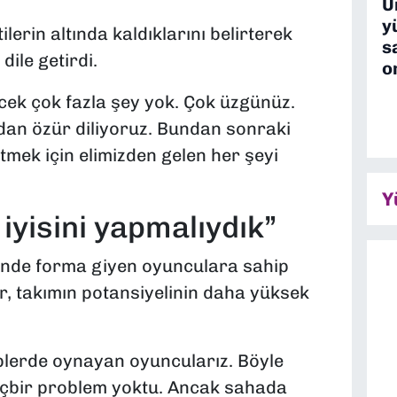
U
y
ilerin altında kaldıklarını belirterek
s
ile getirdi.
o
cek çok fazla şey yok. Çok üzgünüz.
an özür diliyoruz. Bundan sonraki
tmek için elimizden gelen her şeyi
Y
iyisini yapmalıydık”
inde forma giyen oyunculara sahip
er, takımın potansiyelinin daha yüksek
plerde oynayan oyuncularız. Böyle
hiçbir problem yoktu. Ancak sahada