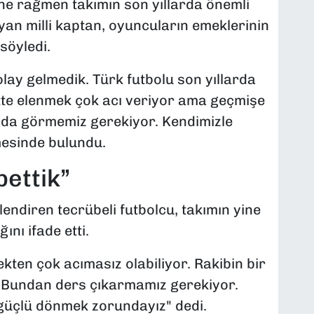
e rağmen takımın son yıllarda önemli
yan milli kaptan, oyuncuların emeklerinin
söyledi.
ay gelmedik. Türk futbolu son yıllarda
ette elenmek çok acı veriyor ama geçmişe
ı da görmemiz gerekiyor. Kendimizle
mesinde bulundu.
bettik”
ndiren tecrübeli futbolcu, takımın yine
ını ifade etti.
kten çok acımasız olabiliyor. Rakibin bir
k. Bundan ders çıkarmamız gerekiyor.
üçlü dönmek zorundayız" dedi.