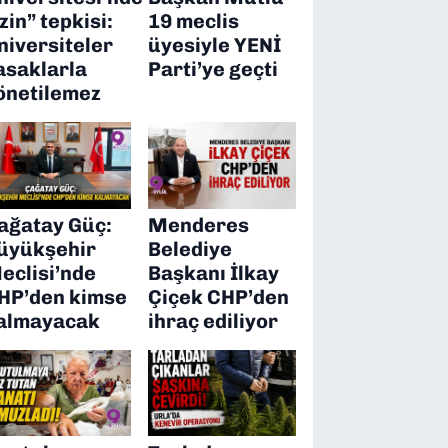
izin” tepkisi:
19 meclis
niversiteler
üyesiyle YENİ
asaklarla
Parti’ye geçti
önetilemez
ağatay Güç:
Menderes
üyükşehir
Belediye
eclisi’nde
Başkanı İlkay
HP’den kimse
Çiçek CHP’den
almayacak
ihraç ediliyor