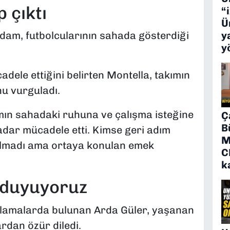
 çıktı
“
Ü
y
 adam, futbolcularının sahada gösterdiği
y
ele ettiğini belirten Montella, takımın
u vurguladı.
rımın sahadaki ruhuna ve çalışma isteğine
Ç
B
adar mücadele etti. Kimse geri adım
M
 olmadı ama ortaya konulan emek
C
k
 duyuyoruz
klamalarda bulunan Arda Güler, yaşanan
ardan özür diledi.