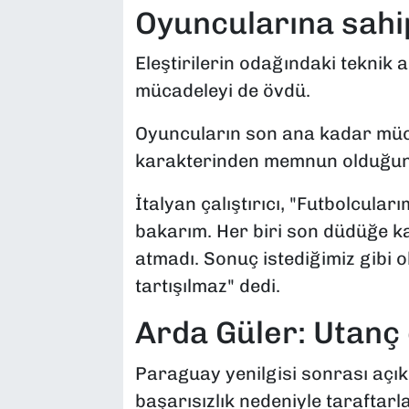
Oyuncularına sahip
Eleştirilerin odağındaki teknik
mücadeleyi de övdü.
Oyuncuların son ana kadar mücad
karakterinden memnun olduğun
İtalyan çalıştırıcı, "Futbolcula
bakarım. Her biri son düdüğe k
atmadı. Sonuç istediğimiz gibi
tartışılmaz" dedi.
Arda Güler: Utanç
Paraguay yenilgisi sonrası açı
başarısızlık nedeniyle taraftarl