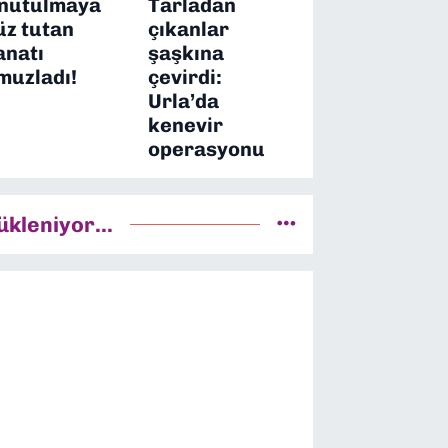
nutulmaya
Tarladan
üz tutan
çıkanlar
anatı
şaşkına
muzladı!
çevirdi:
Urla’da
kenevir
operasyonu
ükleniyor...