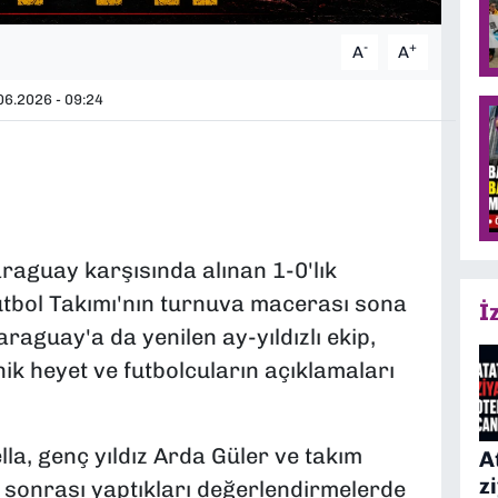
-
+
A
A
6.2026 - 09:24
aguay karşısında alınan 1-0'lık
utbol Takımı'nın turnuva macerası sona
İ
raguay'a da yenilen ay-yıldızlı ekip,
k heyet ve futbolcuların açıklamaları
la, genç yıldız Arda Güler ve takım
A
z
sonrası yaptıkları değerlendirmelerde