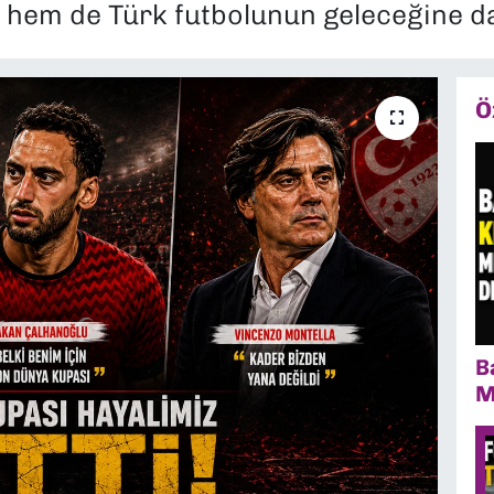
rdi hem de Türk futbolunun geleceğine d
Ö
B
M