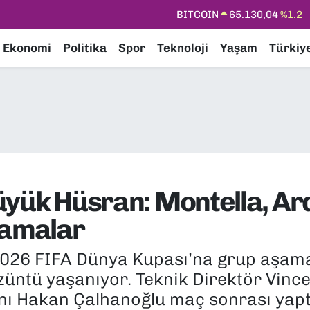
DOLAR
47,7106
%0.17
EURO
55,1652
%0.27
Ekonomi
Politika
Spor
Teknoloji
Yaşam
Türkiy
STERLİN
64,4046
%0.35
GRAM ALTIN
6618.49
%2.12
BİST100
13.773
%-19
BITCOIN
65.130,04
%1.2
 Büyük Hüsran: Montella, A
lamalar
2026 FIFA Dünya Kupası’na grup aşama
üntü yaşanıyor. Teknik Direktör Vince
nı Hakan Çalhanoğlu maç sonrası yapt