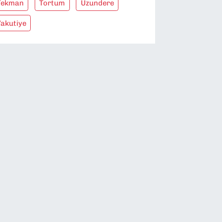
Tekman
Tortum
Uzundere
Yakutiye