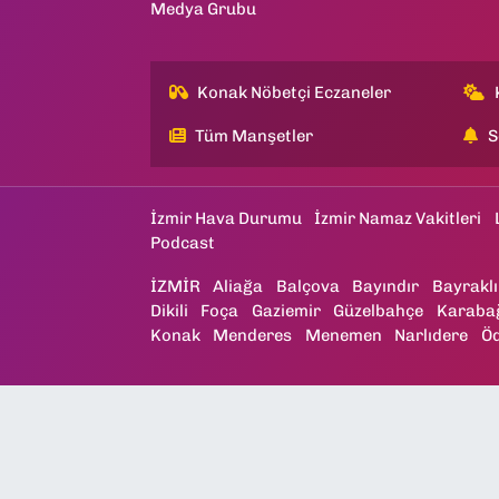
Medya Grubu
Konak Nöbetçi Eczaneler
Tüm Manşetler
S
İzmir Hava Durumu
İzmir Namaz Vakitleri
Podcast
İZMİR
Aliağa
Balçova
Bayındır
Bayraklı
Dikili
Foça
Gaziemir
Güzelbahçe
Karaba
Konak
Menderes
Menemen
Narlıdere
Ö