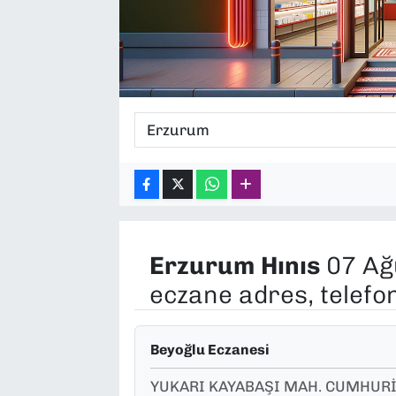
SAĞLIK
SPOR
TEKNOLOJİ
YAŞAM
YEREL YÖNETİMLER
Erzurum
Hınıs
07 Ağ
eczane adres, telefo
Beyoğlu Eczanesi
YUKARI KAYABAŞI MAH. CUMHURİY