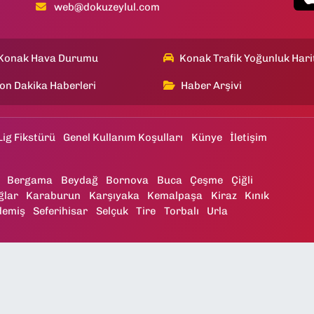
web@dokuzeylul.com
Konak Hava Durumu
Konak Trafik Yoğunluk Hari
on Dakika Haberleri
Haber Arşivi
Lig Fikstürü
Genel Kullanım Koşulları
Künye
İletişim
Bergama
Beydağ
Bornova
Buca
Çeşme
Çiğli
ğlar
Karaburun
Karşıyaka
Kemalpaşa
Kiraz
Kınık
demiş
Seferihisar
Selçuk
Tire
Torbalı
Urla