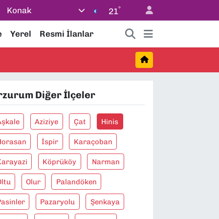
°
Konak
21
e
Yerel
Resmi İlanlar
rzurum Diğer İlçeler
Aşkale
Aziziye
Çat
Hinis
Horasan
İspir
Karaçoban
Karayazi
Köprüköy
Narman
Oltu
Olur
Palandöken
Pasinler
Pazaryolu
Şenkaya