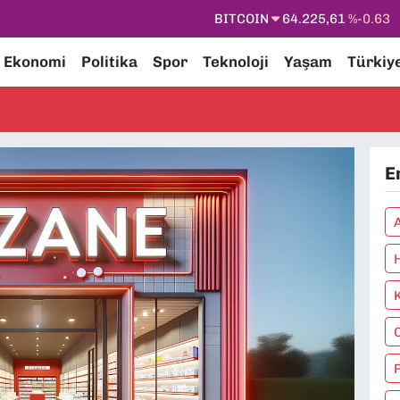
BITCOIN
64.225,61
%-0.63
DOLAR
47,7143
%0.16
Ekonomi
Politika
Spor
Teknoloji
Yaşam
Türkiy
EURO
55,0317
%-0.02
STERLİN
64,2463
%0.07
GRAM ALTIN
6510.40
%0.45
E
BİST100
13.799
%70