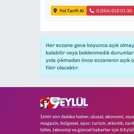
Yol Tarifi Al
0 (554) 010 01 30
Her eczane gece boyunca açık olmayab
kalabilir veya beklenmedik durumlar
yola çıkmadan önce eczanenin açık old
fikir olacaktır.
İzmir son dakika haber, ulusal, ekonomi, siya
magazin, bölgesel, spor, turizm, etkinlik, tari
bilim, teknoloji ve güncel haberler için 9 Eylül