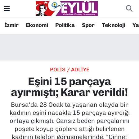
Resmi İlanlar
Konak Nöbetçi Eczaneler
İzmir
Ekonomi
Politika
Spor
Teknoloji
Y
BİLİM
Konak Hava Durumu
DÜNYA
Konak Trafik Yoğunluk Haritası
POLİS / ADLİYE
EĞİTİM
Süper Lig Puan Durumu ve Fikstür
Eşini 15 parçaya
EKONOMİ
Tüm Manşetler
ayırmıştı; Karar verildi!
KÜLTÜR SANAT
Son Dakika Haberleri
Bursa'da 28 Ocak'ta yaşanan olayda bir
kadının eşini nacakla 15 parçaya ayırdığı
MAGAZİN
Haber Arşivi
ortaya çıkmıştı. Cansız beden parçalarını
poşete koyup çöplere attığı belirlenen
POLİTİKA
kadının telefon görüşmelerinde, "Cinnet