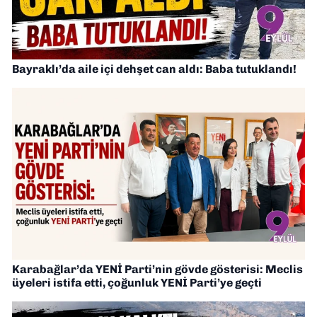
Bayraklı’da aile içi dehşet can aldı: Baba tutuklandı!
Karabağlar’da YENİ Parti’nin gövde gösterisi: Meclis
üyeleri istifa etti, çoğunluk YENİ Parti’ye geçti