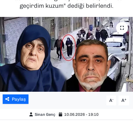
geçirdim kuzum" dediği belirlendi.
SAĞLIK
SPOR
TEKNOLOJİ
YAŞAM
YEREL YÖNETİMLER
Paylaş
-
+
A
A
Sinan Genç
10.06.2026 - 19:10