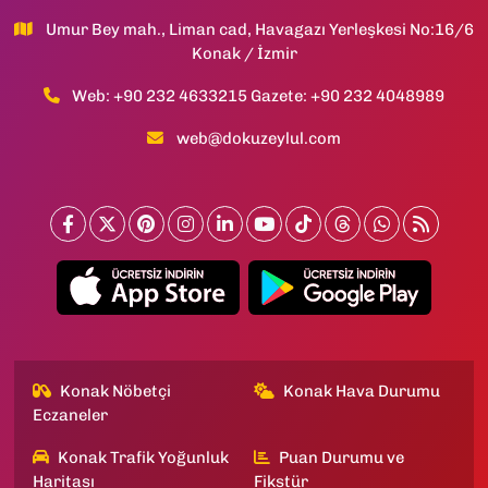
Umur Bey mah., Liman cad, Havagazı Yerleşkesi No:16/6
Konak / İzmir
Web: +90 232 4633215 Gazete: +90 232 4048989
web@dokuzeylul.com
Konak Nöbetçi
Konak Hava Durumu
Eczaneler
Konak Trafik Yoğunluk
Puan Durumu ve
Haritası
Fikstür