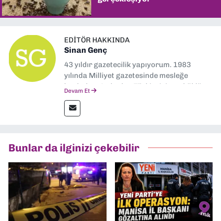
EDITÖR HAKKINDA
Sinan Genç
43 yıldır gazetecilik yapıyorum. 1983
yılında Milliyet gazetesinde mesleğe
başladım. Ardından Türkiye’nin en köklü
Devam Et
gazetelerinden Yeni Asır’da 36 yıl boyunca
muhabir, editör, müdür yardımcısı ve spor
müdürü olarak görev yaptım. Ayrıca Yeni
Asır TV’de 7 yıl boyunca programlar
hazırlayıp sundum. Şu anda Dokuz Eylül
Bunlar da ilginizi çekebilir
Gazetesi'nde editörlük yapıyorum