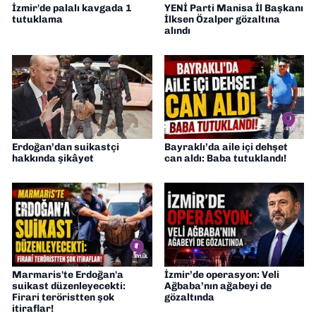
İzmir'de palalı kavgada 1
YENİ Parti Manisa İl Başkanı
tutuklama
İlksen Özalper gözaltına
alındı
Erdoğan’dan suikastçi
Bayraklı’da aile içi dehşet
hakkında şikâyet
can aldı: Baba tutuklandı!
Marmaris'te Erdoğan'a
İzmir’de operasyon: Veli
suikast düzenleyecekti:
Ağbaba’nın ağabeyi de
Firari teröristten şok
gözaltında
itiraflar!