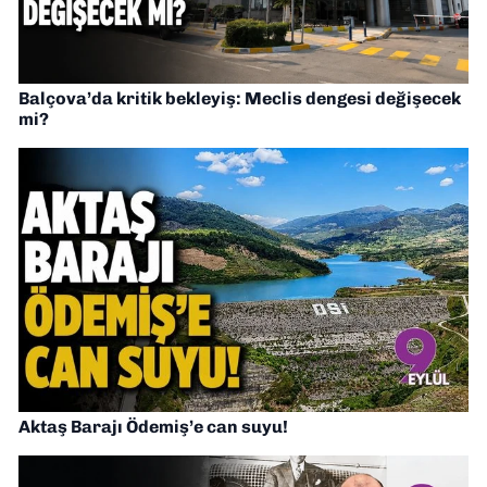
Balçova’da kritik bekleyiş: Meclis dengesi değişecek
mi?
Aktaş Barajı Ödemiş’e can suyu!