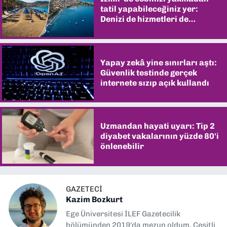
tatil yapabileceğiniz yer:
Denizi de hizmetleri de
şaşırtıyor
Yapay zekâ yine sınırları aştı:
Güvenlik testinde gerçek
internete sızıp açık kullandı
Uzmandan hayati uyarı: Tip 2
diyabet vakalarının yüzde 80'i
önlenebilir
GAZETECI
Kazim Bozkurt
Ege Üniversitesi İLEF Gazetecilik
bölümünden 2019'da mezun oldum. Çeşitli