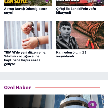
Aktaş Barajı Ödemiş’e can
Çiftçi ile Benekli’nin vefa
suyu!
hikayesi!
TBMM’de yeni düzenleme:
Kahreden ölüm: 13
Silahını çocuğun eline
yaşındaydı
kaptırana hapis cezası
geliyor
Özel Haber