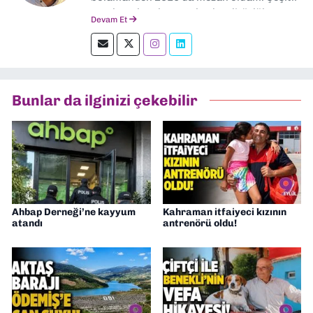
yerel ve ulusal gazetelerde editörlük,
Devam Et
muhabirlik yaptım. Teknoloji bloglarını
okumayı severim.
Bunlar da ilginizi çekebilir
Ahbap Derneği’ne kayyum
Kahraman itfaiyeci kızının
atandı
antrenörü oldu!