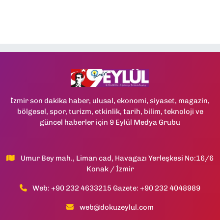
İzmir son dakika haber, ulusal, ekonomi, siyaset, magazin,
bölgesel, spor, turizm, etkinlik, tarih, bilim, teknoloji ve
güncel haberler için 9 Eylül Medya Grubu
Umur Bey mah., Liman cad, Havagazı Yerleşkesi No:16/6
Konak / İzmir
Web: +90 232 4633215 Gazete: +90 232 4048989
web@dokuzeylul.com