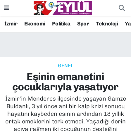
Resmi İlanlar
Konak Nöbetçi Eczaneler
İzmir
Ekonomi
Politika
Spor
Teknoloji
Y
BİLİM
Konak Hava Durumu
DÜNYA
Konak Trafik Yoğunluk Haritası
GENEL
EĞİTİM
Süper Lig Puan Durumu ve Fikstür
Eşinin emanetini
EKONOMİ
Tüm Manşetler
çocuklarıyla yaşatıyor
KÜLTÜR SANAT
Son Dakika Haberleri
İzmir'in Menderes ilçesinde yaşayan Gamze
Buldanlı, 3 yıl önce ani bir kalp krizi sonucu
MAGAZİN
Haber Arşivi
hayatını kaybeden eşinin ardından 18 yıllık
ortak emeklerini terk etmedi. Yaşadığı derin
POLİTİKA
acıya rağmen iki çocuğunun desteğini