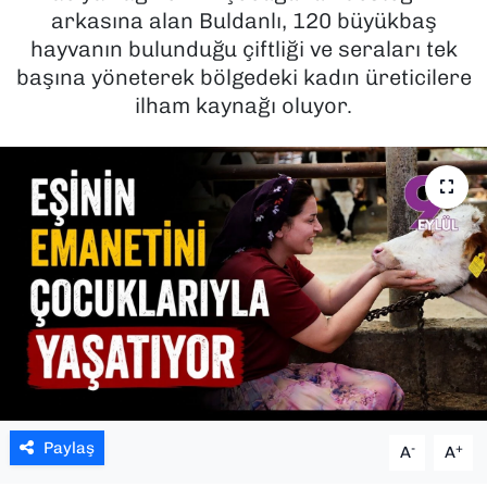
arkasına alan Buldanlı, 120 büyükbaş
SAĞLIK
hayvanın bulunduğu çiftliği ve seraları tek
başına yöneterek bölgedeki kadın üreticilere
SPOR
ilham kaynağı oluyor.
TEKNOLOJİ
YAŞAM
YEREL YÖNETİMLER
Paylaş
-
+
A
A