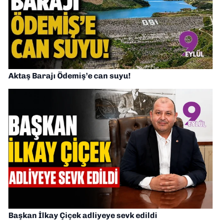
Aktaş Barajı Ödemiş’e can suyu!
Başkan İlkay Çiçek adliyeye sevk edildi