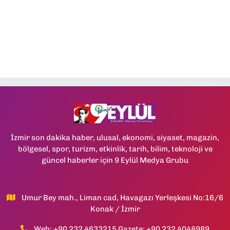
İzmir son dakika haber, ulusal, ekonomi, siyaset, magazin,
bölgesel, spor, turizm, etkinlik, tarih, bilim, teknoloji ve
güncel haberler için 9 Eylül Medya Grubu
Umur Bey mah., Liman cad, Havagazı Yerleşkesi No:16/6
Konak / İzmir
Web: +90 232 4633215 Gazete: +90 232 4048989