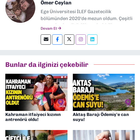
Ömer Ceylan
Ege Üniversitesi İLEF Gazetecilik
bölümünden 2020'de mezun oldum. Çeşitli
gazetelerde editörlük, muhabirlik yaptım.
Devam Et
Şu an kültür-sanat muhabirliği ve
editörlük yapıyorum.
Bunlar da ilginizi çekebilir
Kahraman itfaiyeci kızının
Aktaş Barajı Ödemiş’e can
antrenörü oldu!
suyu!