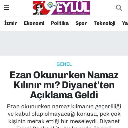
Resmi İlanlar
Konak Nöbetçi Eczaneler
İzmir
Ekonomi
Politika
Spor
Teknoloji
Y
BİLİM
Konak Hava Durumu
DÜNYA
Konak Trafik Yoğunluk Haritası
GENEL
EĞİTİM
Süper Lig Puan Durumu ve Fikstür
Ezan Okunurken Namaz
EKONOMİ
Tüm Manşetler
Kılınır mı? Diyanet'ten
Açıklama Geldi
KÜLTÜR SANAT
Son Dakika Haberleri
Ezan okunurken namaz kılmanın geçerliliği
MAGAZİN
Haber Arşivi
ve kabul olup olmayacağı konusu, pek çok
kişinin merak ettiği bir meseleydi. Diyanet
POLİTİKA