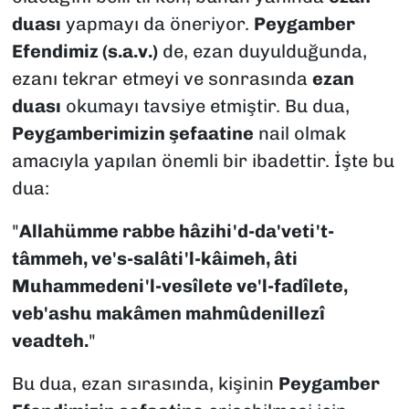
duası
yapmayı da öneriyor.
Peygamber
Efendimiz (s.a.v.)
de, ezan duyulduğunda,
ezanı tekrar etmeyi ve sonrasında
ezan
duası
okumayı tavsiye etmiştir. Bu dua,
Peygamberimizin şefaatine
nail olmak
amacıyla yapılan önemli bir ibadettir. İşte bu
dua:
"
Allahümme rabbe hâzihi'd-da'veti't-
tâmmeh, ve's-salâti'l-kâimeh, âti
Muhammedeni'l-vesîlete ve'l-fadîlete,
veb'ashu makâmen mahmûdenillezî
veadteh.
"
Bu dua, ezan sırasında, kişinin
Peygamber