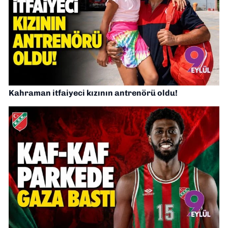
Kahraman itfaiyeci kızının antrenörü oldu!