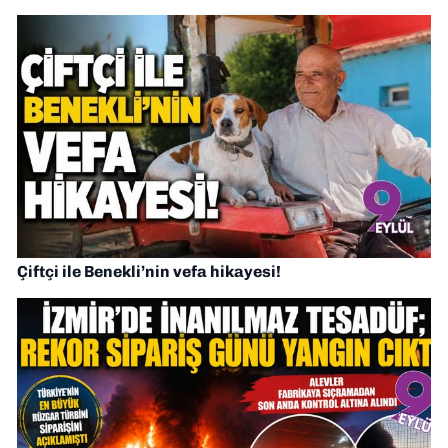
Çiftçi ile Benekli’nin vefa hikayesi!