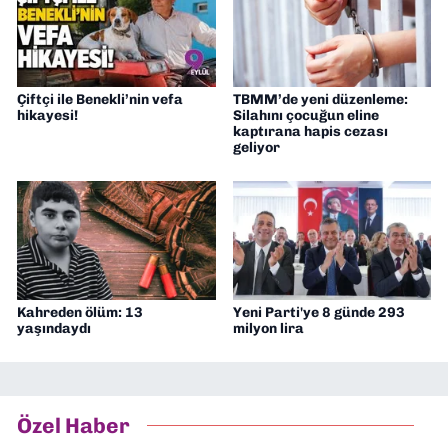
Çiftçi ile Benekli’nin vefa
TBMM’de yeni düzenleme:
hikayesi!
Silahını çocuğun eline
kaptırana hapis cezası
geliyor
Kahreden ölüm: 13
Yeni Parti'ye 8 günde 293
yaşındaydı
milyon lira
Özel Haber