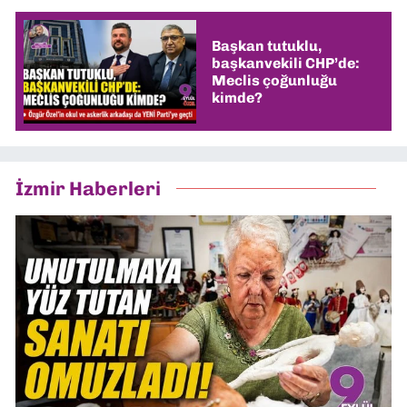
Başkan tutuklu,
başkanvekili CHP’de:
Meclis çoğunluğu
kimde?
İzmir Haberleri