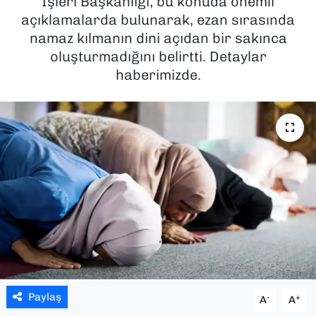
İşleri Başkanlığı, bu konuda önemli
açıklamalarda bulunarak, ezan sırasında
SAĞLIK
namaz kılmanın dini açıdan bir sakınca
oluşturmadığını belirtti. Detaylar
SPOR
haberimizde.
TEKNOLOJİ
YAŞAM
YEREL YÖNETİMLER
Paylaş
-
+
A
A