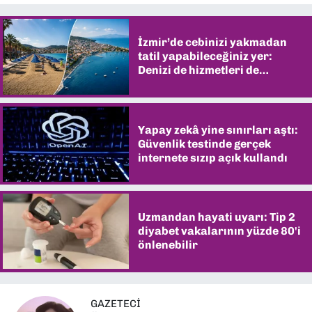
İzmir’de cebinizi yakmadan
tatil yapabileceğiniz yer:
Denizi de hizmetleri de
şaşırtıyor
Yapay zekâ yine sınırları aştı:
Güvenlik testinde gerçek
internete sızıp açık kullandı
Uzmandan hayati uyarı: Tip 2
diyabet vakalarının yüzde 80'i
önlenebilir
GAZETECİ