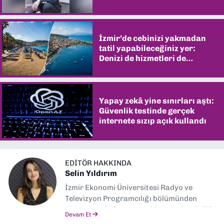
İzmir’de cebinizi yakmadan
tatil yapabileceğiniz yer:
Denizi de hizmetleri de
şaşırtıyor
Yapay zekâ yine sınırları aştı:
Güvenlik testinde gerçek
internete sızıp açık kullandı
EDITÖR HAKKINDA
Selin Yıldırım
İzmir Ekonomi Üniversitesi Radyo ve
Televizyon Programcılığı bölümünden
2024 senesinde mezun oldum. Dokuz Eylül
Devam Et
Gazetesi'nde spor yazarlığı yaparken,