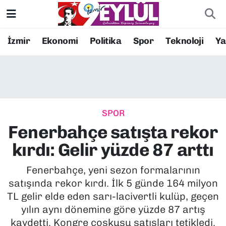
Resmi İlanlar
Konak Nöbetçi Eczaneler
İzmir
Ekonomi
Politika
Spor
Teknoloji
Y
BİLİM
Konak Hava Durumu
DÜNYA
Konak Trafik Yoğunluk Haritası
SPOR
EĞİTİM
Süper Lig Puan Durumu ve Fikstür
Fenerbahçe satışta rekor
EKONOMİ
Tüm Manşetler
kırdı: Gelir yüzde 87 arttı
KÜLTÜR SANAT
Son Dakika Haberleri
Fenerbahçe, yeni sezon formalarının
satışında rekor kırdı. İlk 5 günde 164 milyon
MAGAZİN
Haber Arşivi
TL gelir elde eden sarı-lacivertli kulüp, geçen
yılın aynı dönemine göre yüzde 87 artış
POLİTİKA
kaydetti. Kongre coşkusu satışları tetikledi.