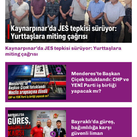
Kaynarpınar’da JES tepkisi sürüyor: Yurttaşlara
miting çağrısı
Menderes’te Başkan
Çiçek tutuklandı: CHP ve
YENİ Parti iş birliği
yapacak mı?
Bayraklı’da güreş,
bağımlılığa karşı
güvenli liman