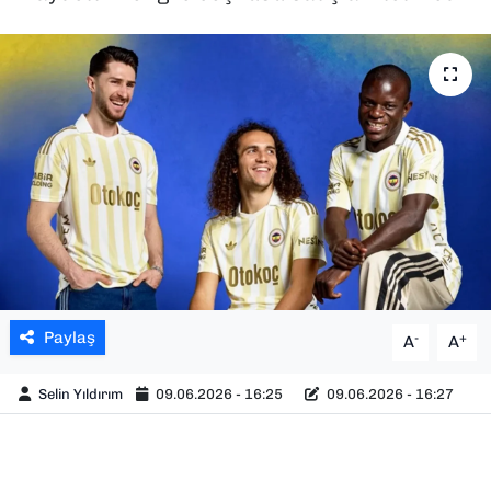
SAĞLIK
SPOR
TEKNOLOJİ
YAŞAM
YEREL YÖNETİMLER
Paylaş
-
+
A
A
Selin Yıldırım
09.06.2026 - 16:25
09.06.2026 - 16:27