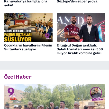
Karşıyaka’ya kampta icra
Göztepe'den süper prova
şoku!
Çocukların hayallerini Filenin
Ertuğrul Doğan açıkladı:
Sultanları süslüyor
Salah transferi sonrası 550
milyon liralık kombine geliri
Özel Haber