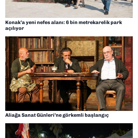
Konak’a yeni nefes alanı: 6 bin metrekarelik park
açılıyor
Aliağa Sanat Günleri’ne görkemli başlangıç