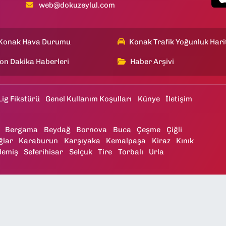
web@dokuzeylul.com
Konak Hava Durumu
Konak Trafik Yoğunluk Hari
on Dakika Haberleri
Haber Arşivi
Lig Fikstürü
Genel Kullanım Koşulları
Künye
İletişim
Bergama
Beydağ
Bornova
Buca
Çeşme
Çiğli
ğlar
Karaburun
Karşıyaka
Kemalpaşa
Kiraz
Kınık
demiş
Seferihisar
Selçuk
Tire
Torbalı
Urla