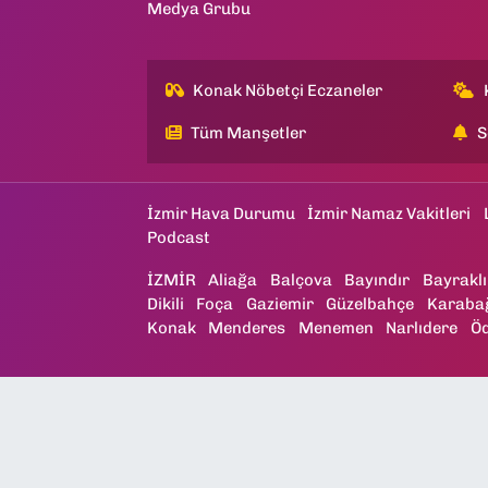
Medya Grubu
Konak Nöbetçi Eczaneler
Tüm Manşetler
S
İzmir Hava Durumu
İzmir Namaz Vakitleri
Podcast
İZMİR
Aliağa
Balçova
Bayındır
Bayraklı
Dikili
Foça
Gaziemir
Güzelbahçe
Karaba
Konak
Menderes
Menemen
Narlıdere
Ö