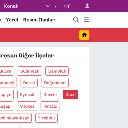
°
Konak
19
e
Yerel
Resmi İlanlar
iresun Diğer İlçeler
Alucra
Bulancak
Çamoluk
Çanakçi
Dereli
Doğankent
Espiye
Eynesil
Görele
Güce
Keşap
Merkez
Piraziz
Şebinkarahisar
Tirebolu