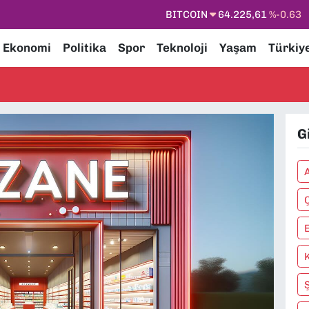
BITCOIN
64.225,61
%-0.63
DOLAR
47,7143
%0.16
Ekonomi
Politika
Spor
Teknoloji
Yaşam
Türkiy
EURO
55,0317
%-0.02
STERLİN
64,2463
%0.07
GRAM ALTIN
6510.40
%0.45
G
BİST100
13.799
%70