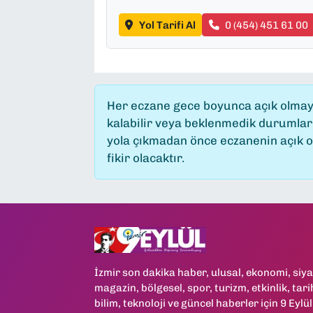
Yol Tarifi Al
0 (454) 451 61 00
Her eczane gece boyunca açık olmayab
kalabilir veya beklenmedik durumlar
yola çıkmadan önce eczanenin açık old
fikir olacaktır.
İzmir son dakika haber, ulusal, ekonomi, siya
magazin, bölgesel, spor, turizm, etkinlik, tari
bilim, teknoloji ve güncel haberler için 9 Eylül