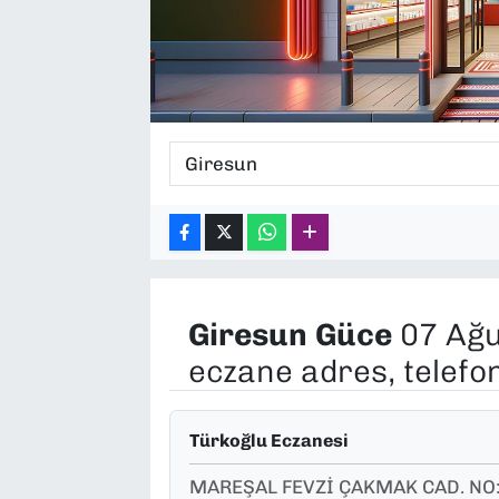
SAĞLIK
SPOR
TEKNOLOJİ
YAŞAM
YEREL YÖNETİMLER
Giresun
Güce
07 Ağu
eczane adres, telefo
Türkoğlu Eczanesi
MAREŞAL FEVZİ ÇAKMAK CAD. NO: