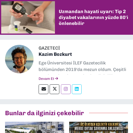
Uzmandan hayati uyarı: Tip 2
diyabet vakalarının yüzde 80'i
önlenebilir
GAZETECI
Kazim Bozkurt
Ege Üniversitesi İLEF Gazetecilik
bölümünden 2019'da mezun oldum. Çeşitli
yerel ve ulusal gazetelerde editörlük,
Devam Et
muhabirlik yaptım. Teknoloji bloglarını
okumayı severim.
Bunlar da ilginizi çekebilir