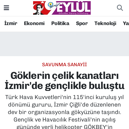
Resmi İlanlar
Konak Nöbetçi Eczaneler
İzmir
Ekonomi
Politika
Spor
Teknoloji
Y
BİLİM
Konak Hava Durumu
DÜNYA
Konak Trafik Yoğunluk Haritası
SAVUNMA SANAYİİ
EĞİTİM
Süper Lig Puan Durumu ve Fikstür
Göklerin çelik kanatları
EKONOMİ
Tüm Manşetler
İzmir'de gençlikle buluştu
KÜLTÜR SANAT
Son Dakika Haberleri
Türk Hava Kuvvetleri'nin 115'inci kuruluş yıl
dönümü gururu, İzmir Çiğli'de düzenlenen
MAGAZİN
Haber Arşivi
dev bir organizasyonla gökyüzüne taşındı.
Gençlik ve Havacılık Festivali'nin açılış
POLİTİKA
gününde yerli helikopter GÖKBEY'in