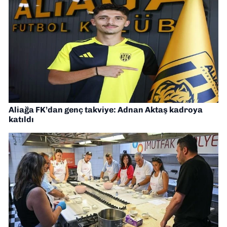
Aliağa FK’dan genç takviye: Adnan Aktaş kadroya
katıldı