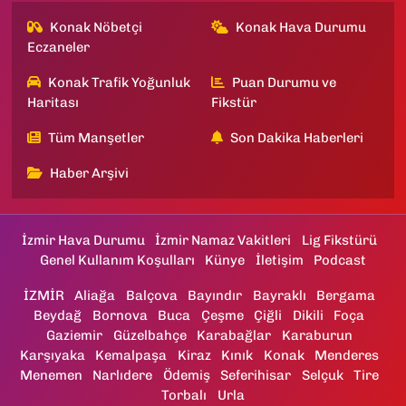
Konak Nöbetçi
Konak Hava Durumu
Eczaneler
Konak Trafik Yoğunluk
Puan Durumu ve
Haritası
Fikstür
Tüm Manşetler
Son Dakika Haberleri
Haber Arşivi
İzmir Hava Durumu
İzmir Namaz Vakitleri
Lig Fikstürü
Genel Kullanım Koşulları
Künye
İletişim
Podcast
İZMİR
Aliağa
Balçova
Bayındır
Bayraklı
Bergama
Beydağ
Bornova
Buca
Çeşme
Çiğli
Dikili
Foça
Gaziemir
Güzelbahçe
Karabağlar
Karaburun
Karşıyaka
Kemalpaşa
Kiraz
Kınık
Konak
Menderes
Menemen
Narlıdere
Ödemiş
Seferihisar
Selçuk
Tire
Torbalı
Urla