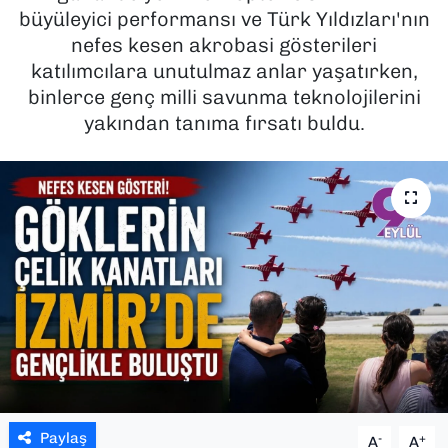
büyüleyici performansı ve Türk Yıldızları'nın
SAĞLIK
nefes kesen akrobasi gösterileri
katılımcılara unutulmaz anlar yaşatırken,
SPOR
binlerce genç milli savunma teknolojilerini
yakından tanıma fırsatı buldu.
TEKNOLOJİ
YAŞAM
YEREL YÖNETİMLER
Paylaş
-
+
A
A