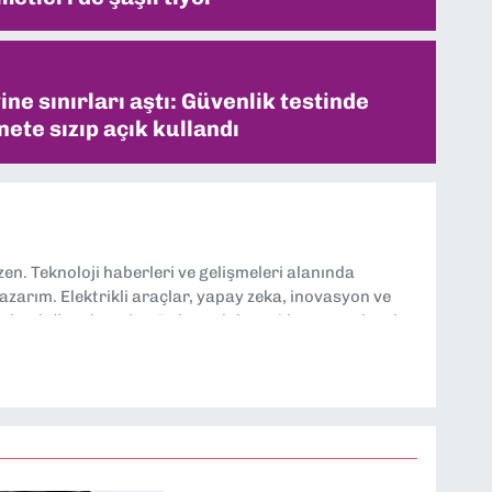
ne sınırları aştı: Güvenlik testinde
ete sızıp açık kullandı
n. Teknoloji haberleri ve gelişmeleri alanında
yazarım. Elektrikli araçlar, yapay zeka, inovasyon ve
lgi duyduğum konular. Dokuzeylul.com’da yazar olarak
ayları tarafsız ve araştırmacı bir bakışla analiz
loji dünyasına dair yorumlarımı paylaşıyorum. Takipte