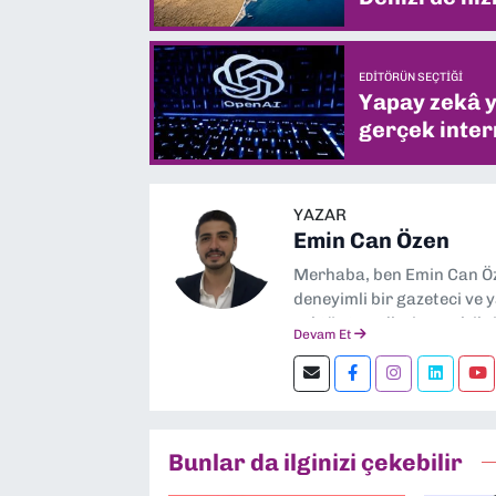
EDITÖRÜN SEÇTIĞI
Yapay zekâ yi
gerçek intern
YAZAR
Emin Can Özen
Merhaba, ben Emin Can Öze
deneyimli bir gazeteci ve 
sektör trendleri en çok i
Devam Et
görev yapıyorum. Güncel ol
ediyorum. İzmir’den tekno
kalın! 🚀
Bunlar da ilginizi çekebilir