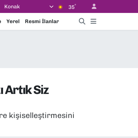
°
Konak
35
e
Yerel
Resmi İlanlar
 Artık Siz
re kişiselleştirmesini