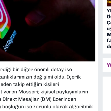
Y
Ö
Ç
u
M
f
d
Y
diği bir diğer önemli detay ise
anlıklarımızın değişimi oldu. İçerik
Neden takip ettiğim kişileri
t veren Mosseri; kişisel paylaşımların
e Direkt Mesajlar (DM) üzerinden
u boşluğun ise zorunlu olarak algoritmik