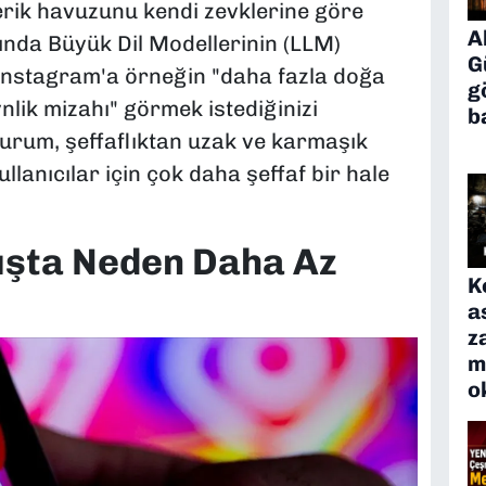
çerik havuzunu kendi zevklerine göre
A
sında Büyük Dil Modellerinin (LLM)
G
Instagram'a örneğin "daha fazla doğa
g
nlik mizahı" görmek istediğinizi
b
durum, şeffaflıktan uzak ve karmaşık
llanıcılar için çok daha şeffaf bir hale
kışta Neden Daha Az
K
a
z
m
o