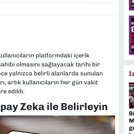
llanıcıların platformdaki içerik
ahibi olmasını sağlayacak tarihi bir
ce yalnızca belirli alanlarda sunulan
İ
ı, artık kullanıcıların her gün vakit
e edildi.
apay Zeka ile Belirleyin
B
M
g