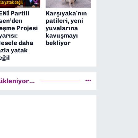
ENİ Partili
Karşıyaka’nın
sen’den
patileri, yeni
eşme Projesi
yuvalarına
yarısı:
kavuşmayı
esele daha
bekliyor
azla yatak
eğil
ükleniyor...