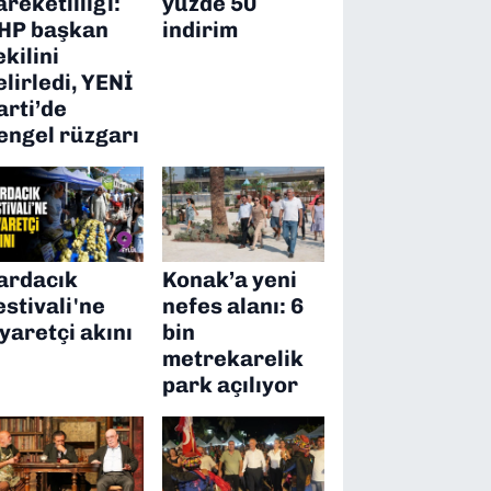
areketliliği:
yüzde 50
HP başkan
indirim
ekilini
elirledi, YENİ
arti’de
engel rüzgarı
ardacık
Konak’a yeni
estivali'ne
nefes alanı: 6
iyaretçi akını
bin
metrekarelik
park açılıyor