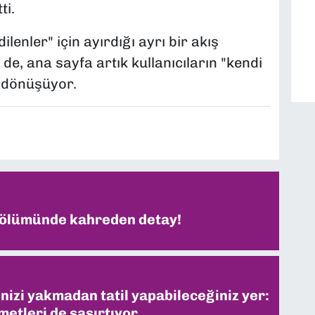
ti.
enler" için ayırdığı ayrı bir akış
, ana sayfa artık kullanıcıların "kendi
" dönüşüyor.
 ölümünde kahreden detay!
inizi yakmadan tatil yapabileceğiniz yer:
metleri de şaşırtıyor