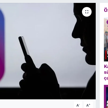
Ö
K
s
ç
-
+
A
A