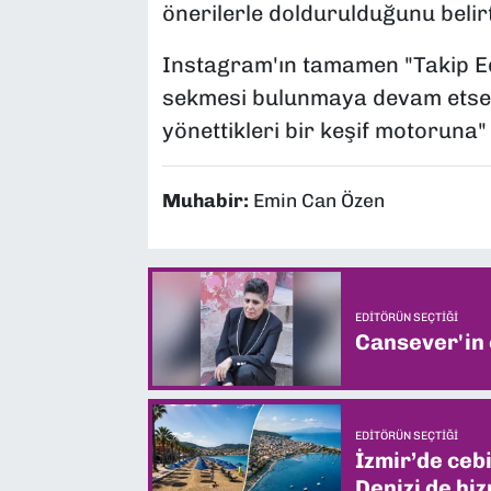
önerilerle doldurulduğunu belirt
Instagram'ın tamamen "Takip Edil
sekmesi bulunmaya devam etse de
yönettikleri bir keşif motoruna
Muhabir:
Emin Can Özen
EDITÖRÜN SEÇTIĞI
Cansever'in
EDITÖRÜN SEÇTIĞI
İzmir’de ceb
Denizi de hiz