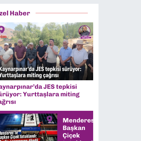
zel Haber
aynarpınar’da JES tepkisi
ürüyor: Yurttaşlara miting
ağrısı
Menderes’te
Başkan
Çiçek