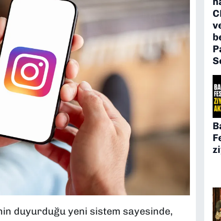
h
C
v
b
P
S
B
F
z
in duyurduğu yeni sistem sayesinde,