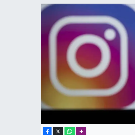
SAĞLIK
SPOR
TEKNOLOJİ
YAŞAM
YEREL YÖNETİMLER