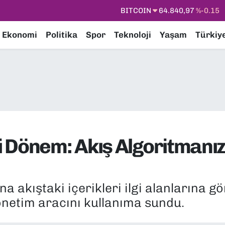
DOLAR
47,7436
%0.18
EURO
55,2510
%0.32
Ekonomi
Politika
Spor
Teknoloji
Yaşam
Türkiy
STERLİN
64,4811
%0.38
GRAM ALTIN
6660.55
%0
BİST100
13.779
%-14
BITCOIN
64.840,97
%-0.15
Dönem: Akış Algoritmanızı
a akıştaki içerikleri ilgi alanlarına gö
önetim aracını kullanıma sundu.