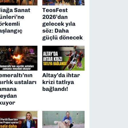
liağa Sanat
TeosFest
ünleri’ne
2026’dan
örkemli
gelecek yıla
aşlangıç
söz: Daha
güçlü dönecek
emeraltı’nın
Altay’da ihtar
sırlık ustaları
krizi tatlıya
amana
bağlandı!
eydan
kuyor