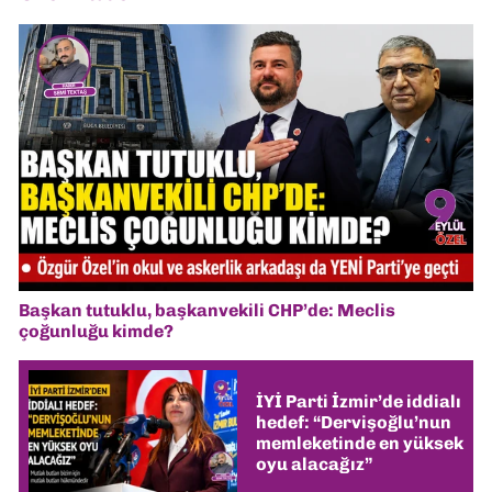
Başkan tutuklu, başkanvekili CHP’de: Meclis
çoğunluğu kimde?
İYİ Parti İzmir’de iddialı
hedef: “Dervişoğlu’nun
memleketinde en yüksek
oyu alacağız”