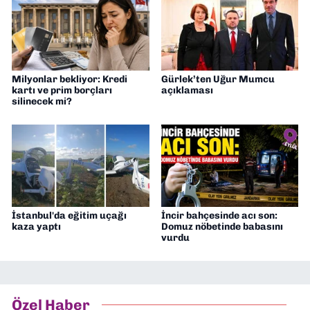
Milyonlar bekliyor: Kredi
Gürlek’ten Uğur Mumcu
kartı ve prim borçları
açıklaması
silinecek mi?
İstanbul'da eğitim uçağı
İncir bahçesinde acı son:
kaza yaptı
Domuz nöbetinde babasını
vurdu
Özel Haber