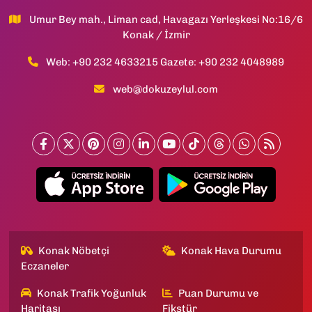
Umur Bey mah., Liman cad, Havagazı Yerleşkesi No:16/6
Konak / İzmir
Web: +90 232 4633215 Gazete: +90 232 4048989
web@dokuzeylul.com
Konak Nöbetçi
Konak Hava Durumu
Eczaneler
Konak Trafik Yoğunluk
Puan Durumu ve
Haritası
Fikstür