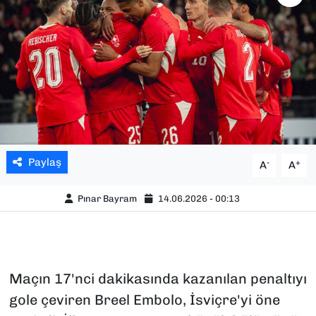
SAĞLIK
SPOR
TEKNOLOJİ
YAŞAM
Paylaş
-
+
A
A
YEREL YÖNETİMLER
Pınar Bayram
14.06.2026 - 00:13
Maçın 17'nci dakikasında kazanılan penaltıyı
gole çeviren Breel Embolo, İsviçre'yi öne