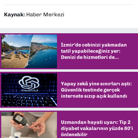
Kaynak:
Haber Merkezi
İzmir’de cebinizi yakmadan
tatil yapabileceğiniz yer:
Denizi de hizmetleri de
şaşırtıyor
Yapay zekâ yine sınırları aştı:
Güvenlik testinde gerçek
internete sızıp açık kullandı
Uzmandan hayati uyarı: Tip 2
diyabet vakalarının yüzde 80'i
önlenebilir