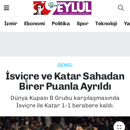
Resmi İlanlar
Konak Nöbetçi Eczaneler
İzmir
Ekonomi
Politika
Spor
Teknoloji
Y
BİLİM
Konak Hava Durumu
DÜNYA
Konak Trafik Yoğunluk Haritası
GENEL
EĞİTİM
Süper Lig Puan Durumu ve Fikstür
İsviçre ve Katar Sahadan
EKONOMİ
Tüm Manşetler
Birer Puanla Ayrıldı
KÜLTÜR SANAT
Son Dakika Haberleri
Dünya Kupası B Grubu karşılaşmasında
İsviçre ile Katar 1-1 berabere kaldı.
MAGAZİN
Haber Arşivi
POLİTİKA