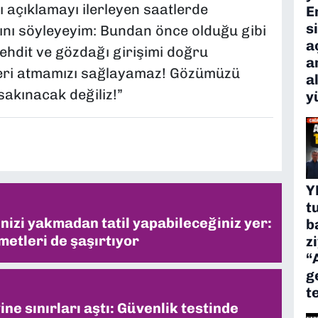
lı açıklamayı ilerleyen saatlerde
E
s
ını söyleyeyim: Bundan önce olduğu gibi
a
ehdit ve gözdağı girişimi doğru
a
 geri atmamızı sağlayamaz! Gözümüzü
a
akınacak değiliz!”
y
Y
t
inizi yakmadan tatil yapabileceğiniz yer:
b
metleri de şaşırtıyor
z
“
g
t
ne sınırları aştı: Güvenlik testinde