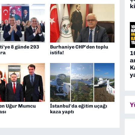
k
ti'ye 8 günde 293
Burhaniye CHP'den toplu
1
ira
istifa!
a
K
y
Y
ten Uğur Mumcu
İstanbul'da eğitim uçağı
ası
kaza yaptı