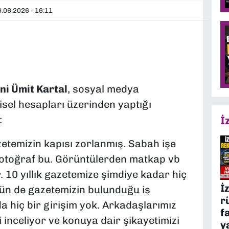
.06.2026 - 16:11
ni Ümit Kartal
, sosyal medya
sel hesapları üzerinden yaptığı
:
İ
zetemizin kapısı zorlanmış. Sabah işe
 fotoğraf bu. Görüntülerden matkap vb
or. 10 yıllık gazetemize şimdiye kadar hiç
İ
. Dün de gazetemizin bulunduğu iş
r
a hiç bir girişim yok. Arkadaşlarımız
f
 inceliyor ve konuya dair şikayetimizi
y