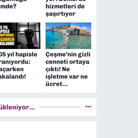
imde?
hizmetleri de
şaşırtıyor
05 yıl hapisle
Çeşme’nin gizli
ranıyordu:
cenneti ortaya
açarken
çıktı! Ne
akalandı!
işletme var ne
ücret…
ükleniyor...