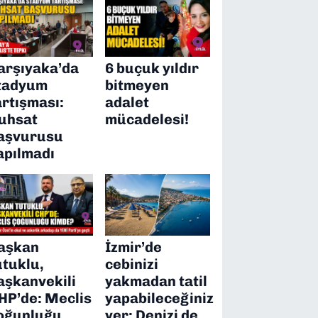
arşıyaka’da
6 buçuk yıldır
tadyum
bitmeyen
artışması:
adalet
uhsat
mücadelesi!
aşvurusu
apılmadı
aşkan
İzmir’de
utuklu,
cebinizi
aşkanvekili
yakmadan tatil
HP’de: Meclis
yapabileceğiniz
oğunluğu
yer: Denizi de