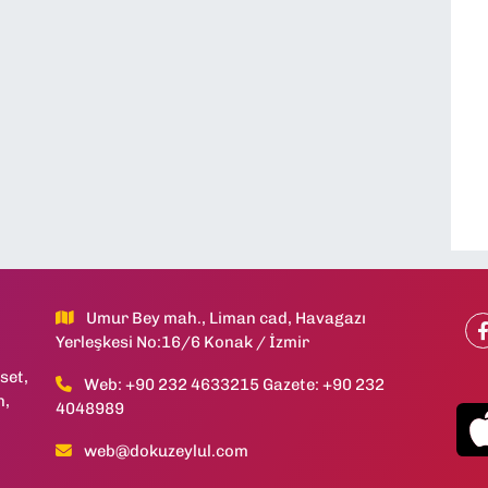
Umur Bey mah., Liman cad, Havagazı
Yerleşkesi No:16/6 Konak / İzmir
set,
Web: +90 232 4633215 Gazete: +90 232
h,
4048989
web@dokuzeylul.com