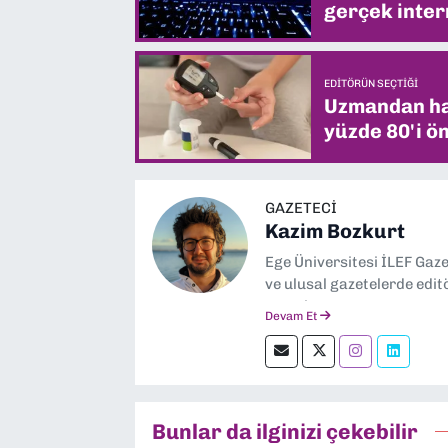
gerçek intern
EDITÖRÜN SEÇTIĞI
Uzmandan hay
yüzde 80'i ön
GAZETECI
Kazim Bozkurt
Ege Üniversitesi İLEF Gaz
ve ulusal gazetelerde edit
severim.
Devam Et
Bunlar da ilginizi çekebilir