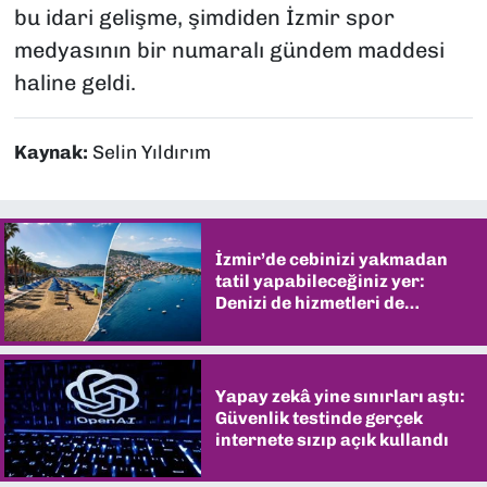
bu idari gelişme, şimdiden İzmir spor
medyasının bir numaralı gündem maddesi
haline geldi.
Kaynak:
Selin Yıldırım
İzmir’de cebinizi yakmadan
tatil yapabileceğiniz yer:
Denizi de hizmetleri de
şaşırtıyor
Yapay zekâ yine sınırları aştı:
Güvenlik testinde gerçek
internete sızıp açık kullandı