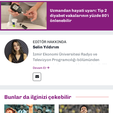
Uzmandan hayati uyarı: Tip 2
diyabet vakalarının yüzde 80'i
önlenebilir
EDITÖR HAKKINDA
Selin Yıldırım
İzmir Ekonomi Üniversitesi Radyo ve
Televizyon Programcılığı bölümünden
2024 senesinde mezun oldum. Dokuz Eylül
Devam Et
Gazetesi'nde spor yazarlığı yaparken,
editörlük görevini de üstleniyorum.
Bunlar da ilginizi çekebilir