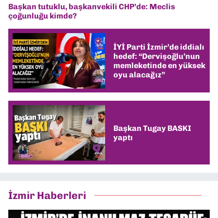
Başkan tutuklu, başkanvekili CHP’de: Meclis
çoğunluğu kimde?
İYİ Parti İzmir’de iddialı
hedef: “Dervişoğlu’nun
memleketinde en yüksek
oyu alacağız”
Başkan Tugay BASKI
yaptı
İzmir Haberleri