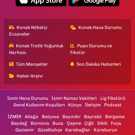
Konak Nöbetçi
Konak Hava Durumu
Eczaneler
Konak Trafik Yoğunluk
Puan Durumu ve
Haritası
Fikstür
Tüm Manşetler
Son Dakika Haberleri
Haber Arşivi
İzmir Hava Durumu
İzmir Namaz Vakitleri
Lig Fikstürü
Genel Kullanım Koşulları
Künye
İletişim
Podcast
İZMİR
Aliağa
Balçova
Bayındır
Bayraklı
Bergama
Beydağ
Bornova
Buca
Çeşme
Çiğli
Dikili
Foça
Gaziemir
Güzelbahçe
Karabağlar
Karaburun