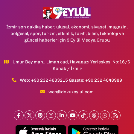
İzmir son dakika haber, ulusal, ekonomi, siyaset, magazin,
bölgesel, spor, turizm, etkinlik, tarih, bilim, teknoloji ve
güncel haberler için 9 Eylül Medya Grubu
Umur Bey mah., Liman cad, Havagazı Yerleşkesi No:16/6
Konak / İzmir
Web: +90 232 4633215 Gazete: +90 232 4048989
web@dokuzeylul.com