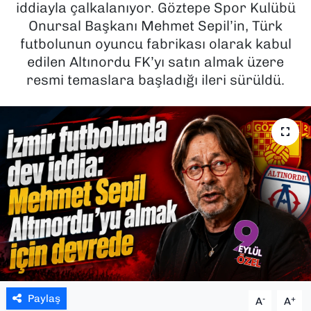
iddiayla çalkalanıyor. Göztepe Spor Kulübü
Onursal Başkanı Mehmet Sepil’in, Türk
SAĞLIK
futbolunun oyuncu fabrikası olarak kabul
edilen Altınordu FK’yı satın almak üzere
SPOR
resmi temaslara başladığı ileri sürüldü.
TEKNOLOJİ
YAŞAM
YEREL YÖNETİMLER
Paylaş
-
+
A
A