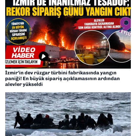
İzmir’in dev rüzgar türbini fabrikasında yangın
paniği! En büyük sipariş açıklamasının ardından
alevler yükseldi