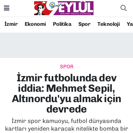
Resmi İlanlar
Konak Nöbetçi Eczaneler
İzmir
Ekonomi
Politika
Spor
Teknoloji
Y
BİLİM
Konak Hava Durumu
DÜNYA
Konak Trafik Yoğunluk Haritası
SPOR
EĞİTİM
Süper Lig Puan Durumu ve Fikstür
İzmir futbolunda dev
EKONOMİ
Tüm Manşetler
iddia: Mehmet Sepil,
Altınordu'yu almak için
KÜLTÜR SANAT
Son Dakika Haberleri
devrede
MAGAZİN
Haber Arşivi
İzmir spor kamuoyu, futbol dünyasında
kartları yeniden karacak nitelikte bomba bir
POLİTİKA