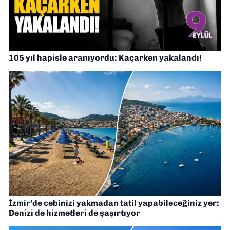
105 yıl hapisle aranıyordu: Kaçarken yakalandı!
İzmir’de cebinizi yakmadan tatil yapabileceğiniz yer:
Denizi de hizmetleri de şaşırtıyor