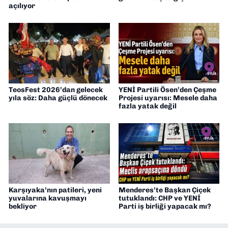
açılıyor
TeosFest 2026’dan gelecek
YENİ Partili Ösen’den Çeşme
yıla söz: Daha güçlü dönecek
Projesi uyarısı: Mesele daha
fazla yatak değil
Karşıyaka’nın patileri, yeni
Menderes’te Başkan Çiçek
yuvalarına kavuşmayı
tutuklandı: CHP ve YENİ
bekliyor
Parti iş birliği yapacak mı?