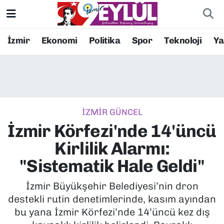
Resmi İlanlar
Konak Nöbetçi Eczaneler
İzmir
Ekonomi
Politika
Spor
Teknoloji
Y
BİLİM
Konak Hava Durumu
DÜNYA
Konak Trafik Yoğunluk Haritası
İZMİR GÜNCEL
EĞİTİM
Süper Lig Puan Durumu ve Fikstür
İzmir Körfezi'nde 14'üncü
EKONOMİ
Tüm Manşetler
Kirlilik Alarmı:
"Sistematik Hale Geldi"
KÜLTÜR SANAT
Son Dakika Haberleri
İzmir Büyükşehir Belediyesi’nin dron
MAGAZİN
Haber Arşivi
destekli rutin denetimlerinde, kasım ayından
bu yana İzmir Körfezi’nde 14’üncü kez dış
POLİTİKA