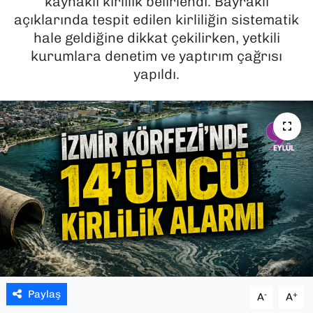
kaynaklı kirlilik belirlendi. Bayraklı
açıklarında tespit edilen kirliliğin sistematik
SAĞLIK
hale geldiğine dikkat çekilirken, yetkili
kurumlara denetim ve yaptırım çağrısı
SPOR
yapıldı.
TEKNOLOJİ
YAŞAM
YEREL YÖNETİMLER
Paylaş
-
+
A
A