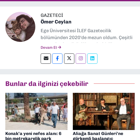
GAZETECİ
Ömer Ceylan
Ege Üniversitesi İLEF Gazetecilik
bölümünden 2020'de mezun oldum. Çeşitli
gazetelerde editörlük, muhabirlik yaptım.
Devam Et
Şu an kültür-sanat muhabirliği ve
editörlük yapıyorum.
Bunlar da ilginizi çekebilir
Konak’a yeni nefes alanı: 6
Aliağa Sanat Günleri’ne
bin metrekarelik park
görkemli başlangıç